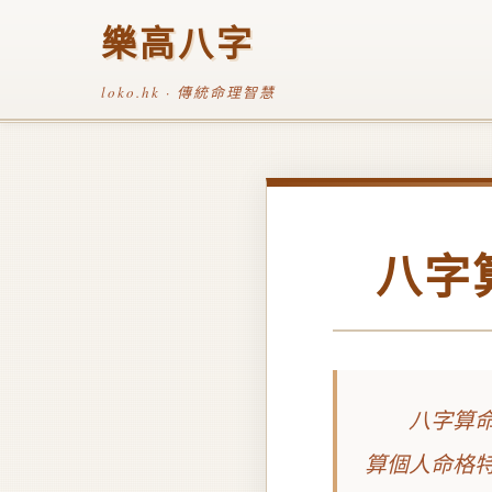
樂高八字
loko.hk · 傳統命理智慧
八字
八字算
算個人命格