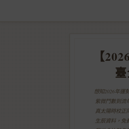
【20
臺
想知2026年
紫微鬥數到流
真太陽時校正
生辰資料，免