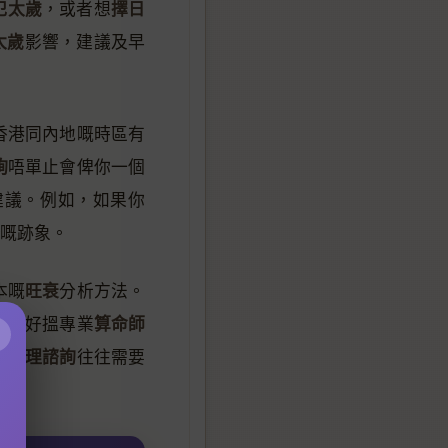
犯太歲
擇日
，或者想
太歲
影響，建議及早
香港同內地嘅時區有
詢
唔單止會俾你一個
建議。例如，如果你
嘅跡象。
旺衰
本嘅
分析方法。
算命師
，最好搵專業
×
命理諮詢
嘅
往往需要