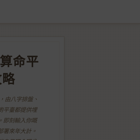
費算命平
攻略
臺，由八字排盤、
啲平臺都提供埋
。即刻輸入你嘅
部署來年大計。