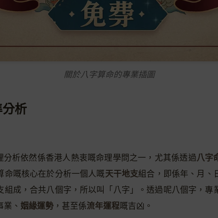
關於八字算命的專業插圖
準分析
八字
字命理分析依然係香港人熱衷嘅命理學問之一，尤其係透過
天干地支
算命嘅核心在於分析一個人嘅
組合，即係年、月、
支組成，合共八個字，所以叫「八字」。透過呢八個字，專
姻緣運勢
流年運程
事業、
，甚至係
嘅吉凶。