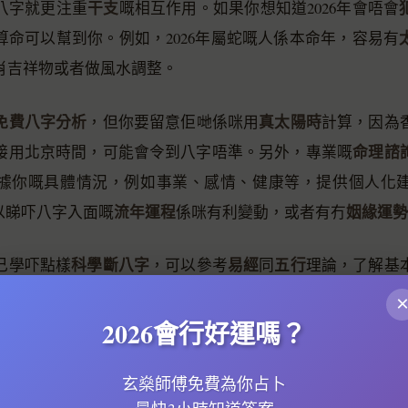
干支
八字就更注重
嘅相互作用。如果你想知道2026年會唔會
算命可以幫到你。例如，2026年屬蛇嘅人係本命年，容易有
肖吉祥物或者做風水調整。
免費八字分析
真太陽時
，但你要留意佢哋係咪用
計算，因為
命理諮
接用北京時間，可能會令到八字唔準。另外，專業嘅
據你嘅具體情況，例如事業、感情、健康等，提供個人化
流年運程
姻緣運勢
可以睇吓八字入面嘅
係咪有利變動，或者有冇
科學斷八字
易經
五行
己學吓點樣
，可以參考
同
理論，了解基
命理學
終涉及複雜嘅
知識，如果真係想深入瞭解自己嘅運勢
。記住，免費服務可能只係俾你好基本嘅資訊，真正有價值
2026會行好運嗎？
投資！
玄燊師傅免費為你占卜