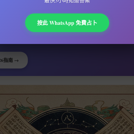
最快3小時知道答案
勢會更好還是更差？
不如提前知道：
按此 WhatsApp 免費占卜
是壞?
時到?
合投資?
26指南 →