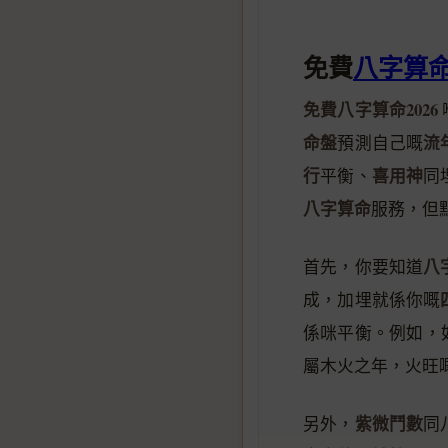
免費
八字算
免費八字算命2026
命盤
流
預測自己嘅
行
喜用神
平衡、
同
八字算命
服務，但
八
首先，你要知道
成，加埋就係你嘅
係咪平衡。例如，
屬木火之年，火旺
紫微鬥數
另外，
同