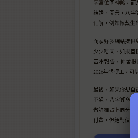
字宮位
神煞
同
，而
結婚、開業，八字
化解，例如佩戴生
而家好多網站提供
少少唔同，如果直
基本報告，仲會根
2026年想轉工，
最後，如果你想自
不過，八字算命始
占卜
做詳細
同分析
付費，但絕對值得