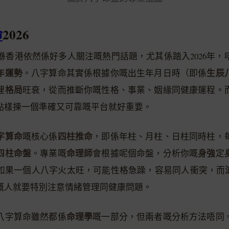
命
2026
喺香港依然係好多人關注嘅熱門話題，尤其係踏入2026年，
年運勢
生辰
。八字算命其實係根據你嘅出生年月日時（即係
格局
埋
旺衰，從而推斷你嘅性格、事業、姻緣同健康運程。
點樣揀一個準確又可靠嘅平台就好重要。
字算命
四柱推命
嘅核心係
，即係年柱、月柱、日柱同時柱，
四柱命盤
命理師
身強
。專業嘅
會根據呢個命盤，分析你嘅
定
如果一個人八字火太旺，可能性格急躁，容易同人衝突，而
嘅人就要特別注意情緒管理同健康問題。
命理學
八字算命雖然都係
嘅一部分，但兩者嘅分析方法唔同