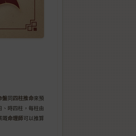
命盤
四柱推命
同
來預
日、時四柱，每柱由
命理師
業嘅
可以推算