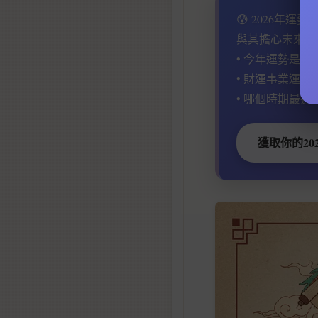
😰 2026年運
與其擔心未來，
• 今年運勢是好
• 財運事業運何
• 哪個時期最適
獲取你的20