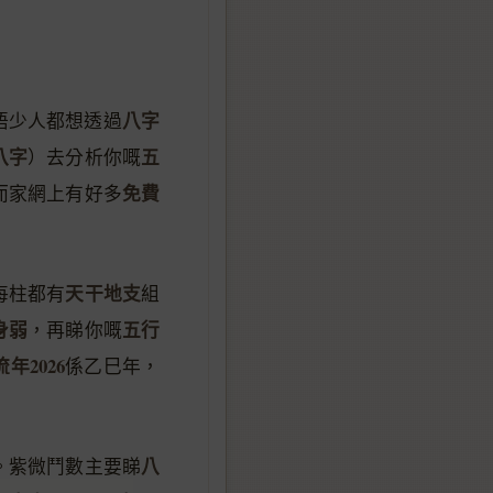
八字
唔少人都想透過
八字
五
）去分析你嘅
免費
而家網上有好多
天干地支
每柱都有
組
身弱
五行
，再睇你嘅
流年2026
係乙巳年，
八
。紫微鬥數主要睇