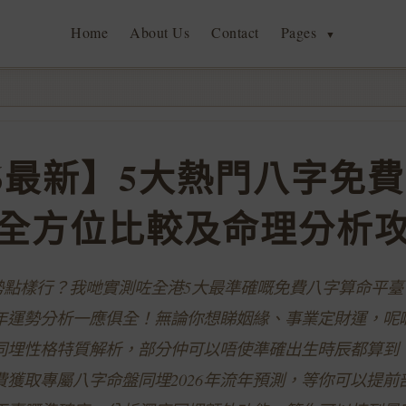
Home
About Us
Contact
Pages
▼
26最新】5大熱門八字免
全方位比較及命理分析
運勢點樣行？我哋實測咗全港5大最準確嘅免費八字算命平
年運勢分析一應俱全！無論你想睇姻緣、事業定財運，呢
同埋性格特質解析，部分仲可以唔使準確出生時辰都算到
費獲取專屬八字命盤同埋2026年流年預測，等你可以提前