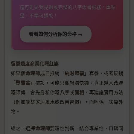
這可能是我見過最完整的八字命書服務。重點
是：不準可退款！
看看如何分析你的命格 →
留意過度商業化嘅紅旗
命理師
納財聚福
如果個
成日推銷「
」套餐，或者硬銷
聚寶盆
「
」擺設，可能只係想賺快錢。真正幫人改運
八字
面相
嘅師傅，會先分析你嘅
或
，再建議實用方法
（例如調整家居風水或改善習慣），而唔係一味靠外
物。
命理師
總之，選擇
要理性判斷，結合專業性、口碑同