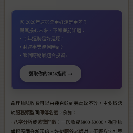
😰 2026年運勢會更好還是更差？
與其擔心未來，不如提前知道：
• 今年運勢是好是壞?
• 財運事業運何時到?
• 哪個時期最適合投資?
獲取你的2026指南 →
命理師嘅收費可以由幾百蚊到幾萬蚊不等，主要取決
服務類型
師傅名氣
於
同
。例如：
八字分析
紫微鬥數
-
或
：一般收費$800-$3000，視乎師
阿谷老師
傅資歷同分析深度。好似
咁，佢嘅八字批算