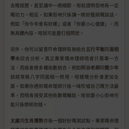
去嘅經歷，甚至講中一啲細節，咁就證明佢哋有一定
嘅功力。相反，如果佢哋只係講一啲好籠統嘅說話，
例如「你今年會有好運」或者「你要小心健康」，而
無具體內容，咁就可能要打個問號。
五行平衡
面相
另外，你可以留意吓命理師有無結合
同
學
來綜合分析。真正專業嘅命理師唔會只靠單一方
阿谷老師
簡少年
法，而係會將多種術數結合，例如
同
就經常將八字同面相一齊用，咁樣嘅分析會更加全
面。如果你遇到嘅命理師只係一味吹噓自己嘅方法最
準，而唔肯接受其他術數嘅輔助，咁就要小心佢哋可
能只係想呃你錢。
太歲
生肖運勢
同
亦係一個好好嘅測試點。專業嘅命理