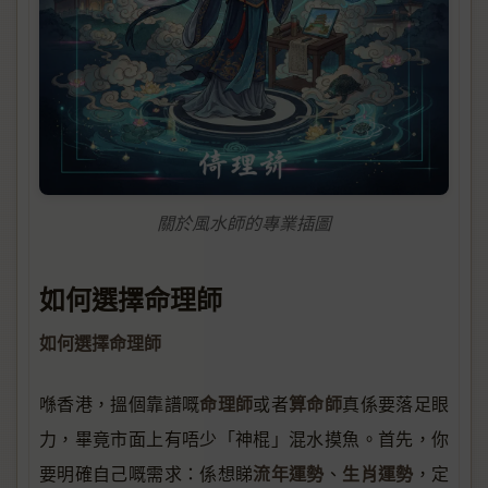
關於風水師的專業插圖
如何選擇命理師
如何選擇命理師
命理師
算命師
喺香港，搵個靠譜嘅
或者
真係要落足眼
力，畢竟市面上有唔少「神棍」混水摸魚。首先，你
流年運勢
生肖運勢
要明確自己嘅需求：係想睇
、
，定