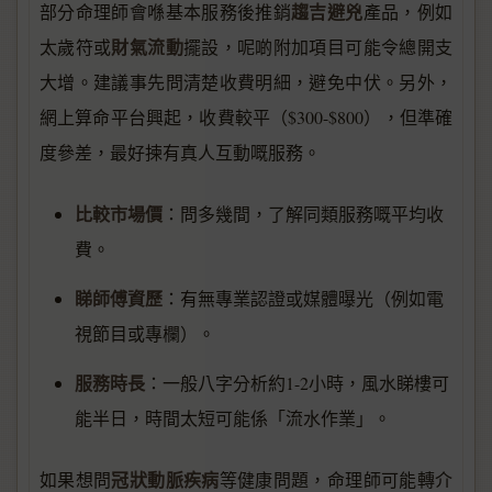
趨吉避兇
部分命理師會喺基本服務後推銷
產品，例如
財氣流動
太歲符或
擺設，呢啲附加項目可能令總開支
大增。建議事先問清楚收費明細，避免中伏。另外，
網上算命平台興起，收費較平（$300-$800），但準確
度參差，最好揀有真人互動嘅服務。
比較市場價
：問多幾間，了解同類服務嘅平均收
費。
睇師傅資歷
：有無專業認證或媒體曝光（例如電
視節目或專欄）。
服務時長
：一般八字分析約1-2小時，風水睇樓可
能半日，時間太短可能係「流水作業」。
冠狀動脈疾病
如果想問
等健康問題，命理師可能轉介