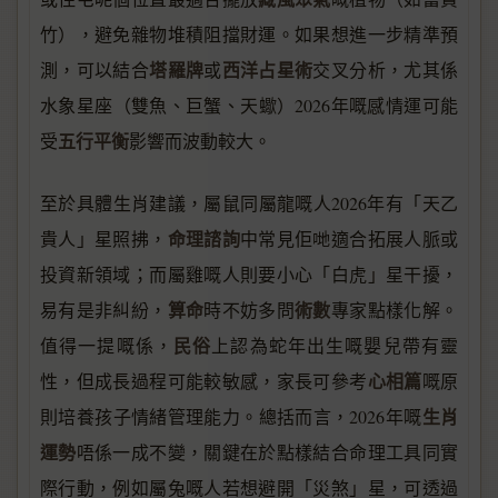
竹），避免雜物堆積阻擋財運。如果想進一步精準預
塔羅牌
西洋占星術
測，可以結合
或
交叉分析，尤其係
水象星座（雙魚、巨蟹、天蠍）2026年嘅感情運可能
五行平衡
受
影響而波動較大。
至於具體生肖建議，屬鼠同屬龍嘅人2026年有「天乙
命理諮詢
貴人」星照拂，
中常見佢哋適合拓展人脈或
投資新領域；而屬雞嘅人則要小心「白虎」星干擾，
算命
術數
易有是非糾紛，
時不妨多問
專家點樣化解。
民俗
值得一提嘅係，
上認為蛇年出生嘅嬰兒帶有靈
心相篇
性，但成長過程可能較敏感，家長可參考
嘅原
生肖
則培養孩子情緒管理能力。總括而言，2026年嘅
運勢
唔係一成不變，關鍵在於點樣結合命理工具同實
際行動，例如屬兔嘅人若想避開「災煞」星，可透過