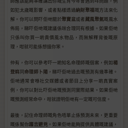
師應該能夠準確講出你嘅生肖今年會遇到咩問題，例
納財聚福
如犯太歲嘅影響，或者點樣透過
嘅方法來化
聚寶盆
藏風聚氣
解。你可以問吓佢哋關於
或者
嘅風水
佈局，睇吓佢哋嘅建議係咪合理同有根據。如果佢哋
只係叫你買一啲貴價風水物品，而無解釋背後嘅原
理，咁就可能係想搵你笨。
楊
仲有，你可以參考吓一啲知名命理師嘅個案，例如
登嵙
命理師卜陽
同
，睇吓佢哋過去嘅預測有幾準確。
佢哋通常會喺社交媒體或者節目上分享一啲真實案
例，你可以對比吓佢哋嘅預測同實際結果。如果佢哋
嘅預測經常命中，咁就證明佢哋有一定嘅可信度。
最後，記住命理師嘅角色唔單止係預測未來，更重要
趨吉避兇
嘅係幫你
。如果佢哋能夠提供具體嘅建議，