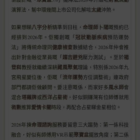
太歲
演算法，幫中環幾間上市公司化解咗
沖煞。
八字分析
命理師卜陽
如果想睇
精準到日柱，
嘅預約已
冠狀動脈疾病
經排到2026年。佢獨創嘅「
預防運勢
健康檢查
法」將傳統命理同
數據結合，2026年仲會推
趨吉避兇
楊
出針對金融從業員嘅「
壓力測試」。至於
登嵙
藏風聚氣
教授就繼續深耕
理論，特別係2026年九
流年運勢
宮飛星變位後，佢嘅「
方位調整術」連政府
風水師
部門都請佢做顧問。要注意嘅係，而家好多
會
塔羅牌
西洋占星術
混合
或
，好似銅鑼灣有位師傅就用
術數
愛情卡關
推算
時段，再配合占星睇金星相位。
命理諮詢
2026年揀
服務要留意三大趨勢：第一係科技
聚寶盆
融合，好似有師傅用VR示範
擺放角度；第二係