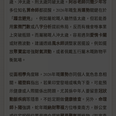
阿谷老師
簡少年
歲、沖太歲、刑太歲同破太歲。
同
等
算命師
生肖運勢
多位知名
都提醒，2026年嘅
關鍵在於
趨吉避兇
「
」，例如屬蛇嘅人雖然值太歲，但若能善
紫微鬥數
八字分析
用
或
提前佈局，反而有機會喺事業
愛情卡關
上突破瓶頸。而屬豬嘅人沖太歲，容易遇到
風水師
或財務波動，建議透過
調整家居擺設，例如擺
聚寶盆
財氣流動
放
增強
，或者佩戴五行屬木嘅飾物平
衡氣場。
面相學
運勢
從
角度睇，2026年嘅
亦同個人氣色息息相
楊登嵙
關。
指出，若果印堂發暗或嘴角下垂，可能預
冠狀
示健康或人際關係出問題，尤其係中年人要留意
動脈疾病
健康檢查
命理
等隱患，不妨定期做
。另外，
師卜陽
納財聚福
強調，蛇年嘅
方位喺東南方，辦公室
藏風聚氣
或住宅呢個位置最適合擺放
嘅植物（如富貴