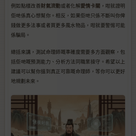
財氣流動
愛情卡關
例如點樣改善
或者化解
，咁就證明
佢哋係真心想幫你。相反，如果佢哋只係不斷叫你俾
錢做更多法事或者買更多風水物品，咁就要警惕可能
係騙局。
總括來講，測試命理師嘅準確度需要多方面觀察，包
括佢哋嘅預測能力、分析方法同職業操守。希望以上
建議可以幫你搵到真正可靠嘅命理師，等你可以更好
地規劃未來。