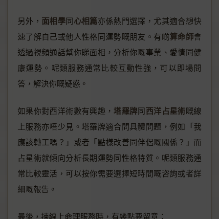
面相學
心相篇
另外，
同
亦係熱門選擇，尤其適合想快
算命師
速了解自己或他人性格同運勢嘅朋友。有啲
會
透過視頻通話幫你睇面相，分析你嘅事業、愛情同健
康運勢。呢類服務通常比較互動性強，可以即場問
答，解決你嘅疑惑。
塔羅牌
西洋占星術
如果你對西洋術數有興趣，
同
嘅線
上服務亦唔少見。塔羅牌適合問具體問題，例如「我
應該轉工嗎？」或者「點樣改善同伴侶嘅關係？」而
占星術就傾向分析長期運勢同性格特質。呢類服務通
常比較靈活，可以按你需要選擇短時間嘅咨詢或者詳
細嘅報告。
最後，揀線上命理服務時，有幾點要留意：