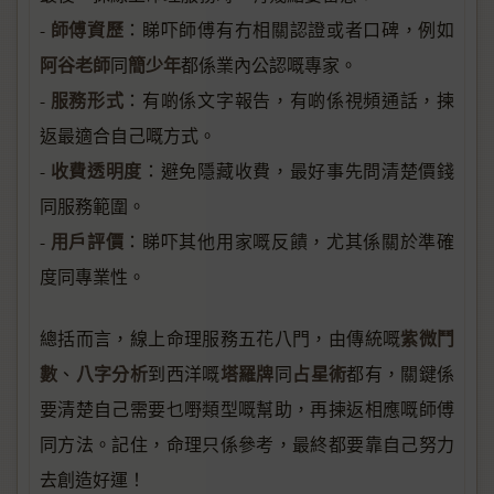
師傅資歷
-
：睇吓師傅有冇相關認證或者口碑，例如
阿谷老師
簡少年
同
都係業內公認嘅專家。
服務形式
-
：有啲係文字報告，有啲係視頻通話，揀
返最適合自己嘅方式。
收費透明度
-
：避免隱藏收費，最好事先問清楚價錢
同服務範圍。
用戶評價
-
：睇吓其他用家嘅反饋，尤其係關於準確
度同專業性。
紫微鬥
總括而言，線上命理服務五花八門，由傳統嘅
數
八字分析
塔羅牌
占星術
、
到西洋嘅
同
都有，關鍵係
要清楚自己需要乜嘢類型嘅幫助，再揀返相應嘅師傅
同方法。記住，命理只係參考，最終都要靠自己努力
去創造好運！