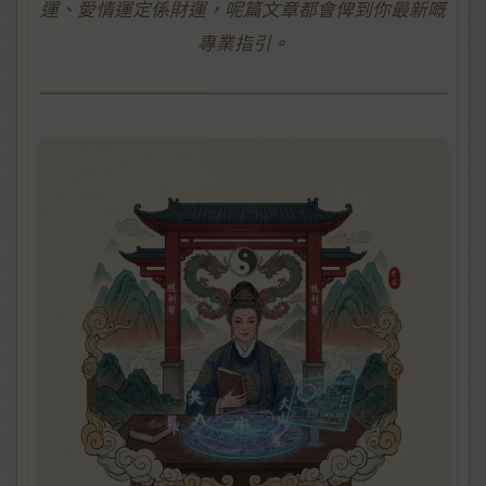
運、愛情運定係財運，呢篇文章都會俾到你最新嘅
專業指引。