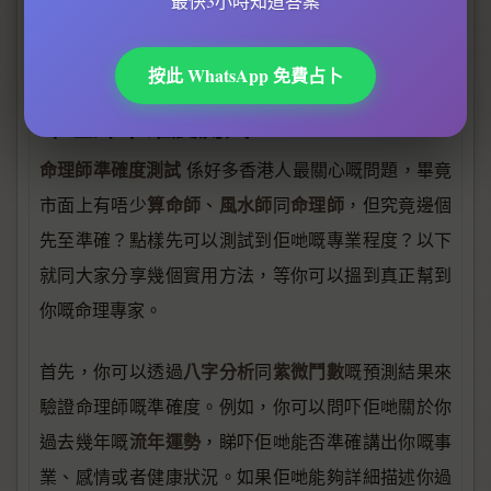
最快3小時知道答案
關於面相學的專業插圖
按此 WhatsApp 免費占卜
命理師準確度測試
命理師準確度測試
係好多香港人最關心嘅問題，畢竟
算命師
風水師
命理師
市面上有唔少
、
同
，但究竟邊個
先至準確？點樣先可以測試到佢哋嘅專業程度？以下
就同大家分享幾個實用方法，等你可以搵到真正幫到
你嘅命理專家。
八字分析
紫微鬥數
首先，你可以透過
同
嘅預測結果來
驗證命理師嘅準確度。例如，你可以問吓佢哋關於你
流年運勢
過去幾年嘅
，睇吓佢哋能否準確講出你嘅事
業、感情或者健康狀況。如果佢哋能夠詳細描述你過