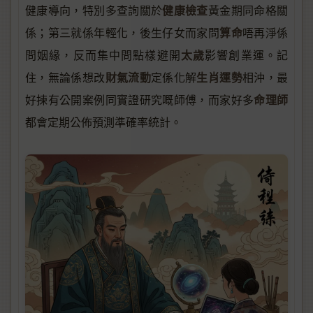
健康檢查
健康導向，特別多查詢關於
黃金期同命格關
算命
係；第三就係年輕化，後生仔女而家問
唔再淨係
太歲
問姻緣，反而集中問點樣避開
影響創業運。記
財氣流動
生肖運勢
住，無論係想改
定係化解
相沖，最
命理師
好揀有公開案例同實證研究嘅師傅，而家好多
都會定期公佈預測準確率統計。