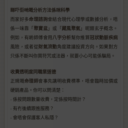
睇吓佢哋嘅分析方法係咪科學
命理諮詢
而家好多
會結合現代心理學或數據分析，唔
聚寶盆
藏風聚氣
係一味靠「
」或「
」呢類玄乎概念。
八字分析
冠狀動脈疾病
例如，有啲師傅會用
幫你推算
財氣流動
風險，或者從
角度建議投資方向。如果對方
只係不斷叫你買符咒或法器，就要小心可能係騙局。
收費透明度同職業道德
命理師
正規嘅
會事先講明收費標準，唔會臨時加價或
硬銷產品。你可以問清楚：
- 係按問題數量收費，定係按時間計？
- 有冇後續跟進服務？
- 會唔會保護客人私隱？