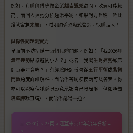
趨吉避兇
例如，有啲師傅專做企業
顧問，收費可能較
高；而個人運勢分析通常平啲。如果對方聲稱「唔比
太歲
錢就會惹
」，咁明顯係恐嚇式營銷，快啲走人！
試探性問題測實力
見面前不妨準備一兩個具體問題，例如：「我2026年
流年運勢
生肖運勢
點樣避開小人？」或者「我嘅
顯示
五行平衡
紫微
健康要注意咩？」有經驗嘅師傅會從
或
鬥數
角度詳細解釋，而唔係答啲模棱兩可嘅答案。你
亦可以觀察佢哋係咪願意承認自己嘅局限（例如唔熟
塔羅牌
就直講），而唔係亂噏一通。
📊 8000字 × 25頁 × 涵蓋未來10年流年分析 =
？