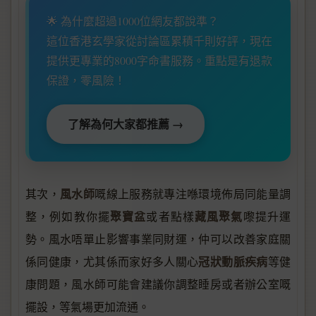
🌟 為什麼超過1000位網友都說準？
這位香港玄學家從討論區累積千則好評，現在
提供更專業的8000字命書服務。重點是有退款
保證，零風險！
了解為何大家都推薦 →
風水師
其次，
嘅線上服務就專注喺環境佈局同能量調
聚寶盆
藏風聚氣
整，例如教你擺
或者點樣
嚟提升運
勢。風水唔單止影響事業同財運，仲可以改善家庭關
冠狀動脈疾病
係同健康，尤其係而家好多人關心
等健
康問題，風水師可能會建議你調整睡房或者辦公室嘅
擺設，等氣場更加流通。