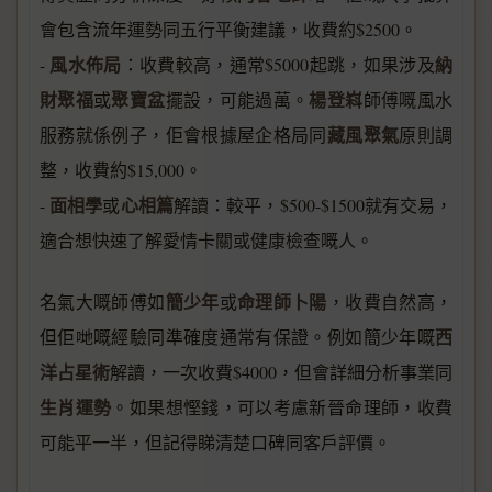
會包含流年運勢同五行平衡建議，收費約$2500。
風水佈局
納
-
：收費較高，通常$5000起跳，如果涉及
財聚福
聚寶盆
楊登嵙
或
擺設，可能過萬。
師傅嘅風水
藏風聚氣
服務就係例子，佢會根據屋企格局同
原則調
整，收費約$15,000。
面相學
心相篇
-
或
解讀：較平，$500-$1500就有交易，
適合想快速了解愛情卡關或健康檢查嘅人。
簡少年
命理師卜陽
名氣大嘅師傅如
或
，收費自然高，
西
但佢哋嘅經驗同準確度通常有保證。例如簡少年嘅
洋占星術
解讀，一次收費$4000，但會詳細分析事業同
生肖運勢
。如果想慳錢，可以考慮新晉命理師，收費
可能平一半，但記得睇清楚口碑同客戶評價。