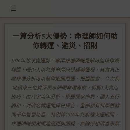
☰
一篇分析5大優勢：命理師如何助
你轉運、避災、招財
2026年想改變運勢？專業命理師嘅見解可能係你嘅
轉機！唔少人以為算命師只係講嚇運程，其實真正
嘅命理分析可以幫你避開厄運、把握機會。今次我
哋請來三位資深風水師同命理專家，拆解5大實用
技巧：由八字流年分析、家居風水佈局、個人五行
調和，到改名轉運同擇日擇吉，全部都有科學根據
同千年智慧結晶。特別係2026年九紫離火運期間，
命理師嘅預測同建議更加關鍵。無論係想改善事業