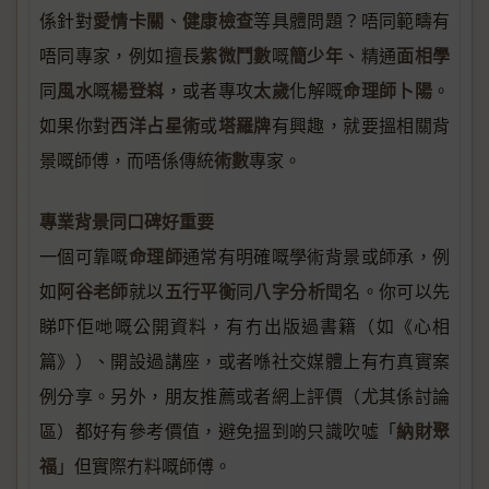
愛情卡關
健康檢查
係針對
、
等具體問題？唔同範疇有
紫微鬥數
簡少年
面相學
唔同專家，例如擅長
嘅
、精通
風水
楊登嵙
太歲
命理師卜陽
同
嘅
，或者專攻
化解嘅
。
西洋占星術
塔羅牌
如果你對
或
有興趣，就要搵相關背
術數
景嘅師傅，而唔係傳統
專家。
專業背景同口碑好重要
命理師
一個可靠嘅
通常有明確嘅學術背景或師承，例
阿谷老師
五行平衡
八字分析
如
就以
同
聞名。你可以先
睇吓佢哋嘅公開資料，有冇出版過書籍（如《心相
篇》）、開設過講座，或者喺社交媒體上有冇真實案
例分享。另外，朋友推薦或者網上評價（尤其係討論
納財聚
區）都好有參考價值，避免搵到啲只識吹噓「
福
」但實際冇料嘅師傅。