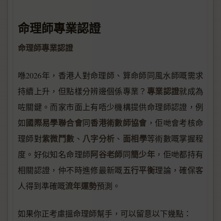
命理師專業認證
命理師專業認證
喺2026年，香港人對命理師、算命師同風水師嘅需求
專業認證
持續上升，但點樣分辨邊個係專業？
就成為
咗關鍵。而家市面上有唔少機構提供命理師認證，例
國際易學聯合會
香港術數師協會
如
同
，佢哋會考核命
紫微鬥數
八字分析
面相學
理師對
、
、
等術數嘅掌握程
阿谷老師
簡少年
度。好似知名命理師
同
，佢哋都持有
五行平衡
相關認證，仲不時進修最新嘅
理論，確保客
流年運勢
人得到準確嘅
預測。
如果你正考慮搵命理師幫手，可以留意以下幾點：