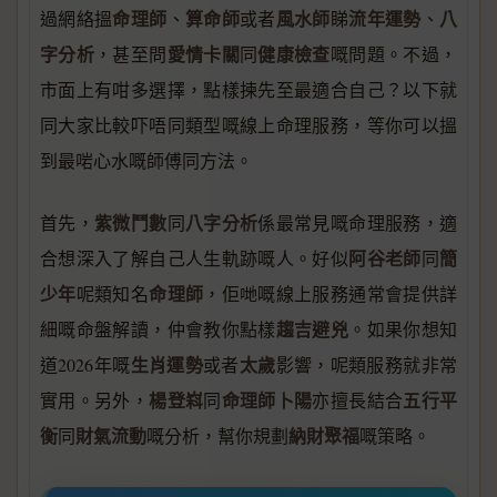
命理師
算命師
風水師
流年運勢
八
過網絡搵
、
或者
睇
、
字分析
愛情卡關
健康檢查
，甚至問
同
嘅問題。不過，
市面上有咁多選擇，點樣揀先至最適合自己？以下就
同大家比較吓唔同類型嘅線上命理服務，等你可以搵
到最啱心水嘅師傅同方法。
紫微鬥數
八字分析
首先，
同
係最常見嘅命理服務，適
阿谷老師
簡
合想深入了解自己人生軌跡嘅人。好似
同
少年
命理師
呢類知名
，佢哋嘅線上服務通常會提供詳
趨吉避兇
細嘅命盤解讀，仲會教你點樣
。如果你想知
生肖運勢
太歲
道2026年嘅
或者
影響，呢類服務就非常
楊登嵙
命理師卜陽
五行平
實用。另外，
同
亦擅長結合
衡
財氣流動
納財聚福
同
嘅分析，幫你規劃
嘅策略。