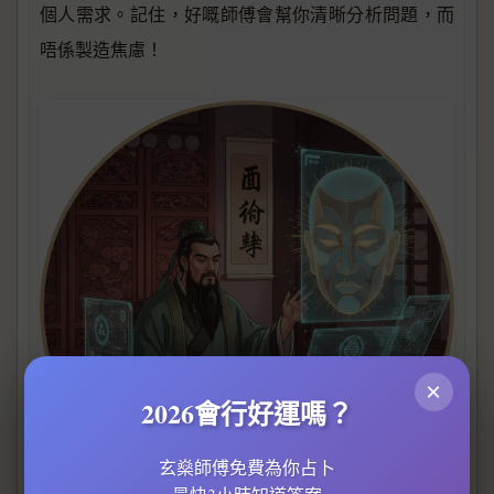
個人需求。記住，好嘅師傅會幫你清晰分析問題，而
唔係製造焦慮！
×
2026會行好運嗎？
玄燊師傅免費為你占卜