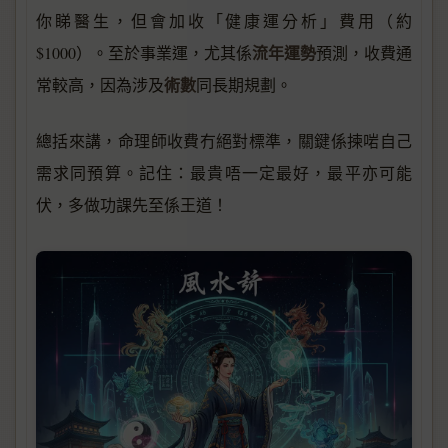
你睇醫生，但會加收「健康運分析」費用（約
流年運勢
$1000）。至於事業運，尤其係
預測，收費通
術數
常較高，因為涉及
同長期規劃。
總括來講，命理師收費冇絕對標準，關鍵係揀啱自己
需求同預算。記住：最貴唔一定最好，最平亦可能
伏，多做功課先至係王道！