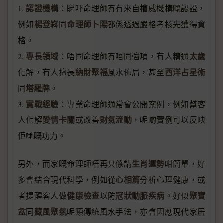
認證機構
1.
：睇吓命理師有冇來自權威機構嘅認證，
楊登嵙
命理師卜陽
例如
同
都係透過嚴格考核先獲得資
格。
專長領域
太歲
2.
：唔同命理師有唔同強項，有人精通
納財聚福
西洋占星術
化解，有人擅長
風水佈局，甚至
塔羅牌
同
。
實戰經驗
3.
：專業命理師通常會公開案例，例如幫客
愛情卡關
財氣流動
人化解
或改善
，呢啲實例可以反映
佢哋嘅功力。
生肖運勢
另外，而家嘅命理師唔再只係講
咁簡單，好
心相篇
多會結合現代科學，例如從
分析心理健康，或
健康檢查
冠狀動脈疾病
聚寶
者提醒客人做
以防
。好似
盆
藏風聚氣
同
呢類傳統風水手法，亦會因應現代家居