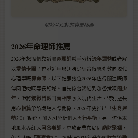
關於命理師的專業插圖
2026年命理師推薦
命理師
流年運勢
2026年想搵個靠譜嘅
幫手分析
或者解
愛情卡關
決
？香港近年興起唔少結合傳統術數同現代
算命師
心理學嘅
，以下推薦幾位2026年值得關注嘅師
簡少
傅同佢哋嘅專長領域。首先係台灣紅到嚟香港嘅
年
紫微鬥數
面相學
，佢將
同
融入現代生活，特別擅長
心相篇
生肖運
用
解讀職場人際關係，2026年更推出「
勢
五行平衡
2.0」系統，加入AI分析個人
。另一位係本
阿谷老師
納財聚福
地風水界紅人
，專攻商業布局同
，
聚寶盆
財氣流動
佢設計嘅「
3.0」擺陣法2026年升級咗