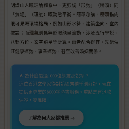
明燈山人嘅理論體系中，更強調「形勢」（巒頭）同
巒頭
「氣場」（理氣）嘅動態平衡。簡單嚟講，
指肉
眼可見嘅環境格局，例如山形水勢、建築坐向、室內
理氣
擺設；而
則係無形嘅能量流動，涉及五行學説、
八卦方位、玄空飛星等計算。兩者配合得宜，先能催
旺健康運勢、事業運勢，甚至改善婚姻關係。
🌟 為什麼超過1000位網友都說準？
這位香港玄學家從討論區累積千則好評，現在
提供更專業的8000字命書服務。重點是有退款
保證，零風險！
了解為何大家都推薦 →