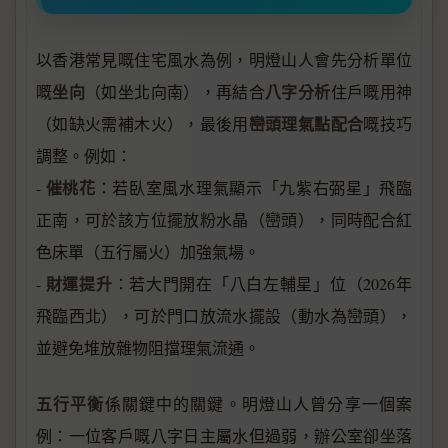
以香港常見嘅住宅風水為例，明燈山人會先分析單位
坐向
八字分析
嘅
（如坐北向南），再結合
住戶嘅用神
巒頭理氣點配合
（如缺火需補木火），最後用
嘅技巧
調整。例如：
催桃花
-
：若臥室風水理氣顯示「九紫右弼星」飛臨
正南，可於該方位擺放粉水晶（巒頭），同時配合紅
色床單（五行屬火）加強氣場。
財運提升
-
：若大門開在「八白左輔星」位（2026年
飛臨西北），可於門口放流水擺設（動水為巒頭），
並避免堆放雜物阻擋理氣流通。
五行平衡
係關鍵中的關鍵。明燈山人曾分享一個案
例：一位客戶嘅八字日主屬水但過弱，辦公室卻坐落