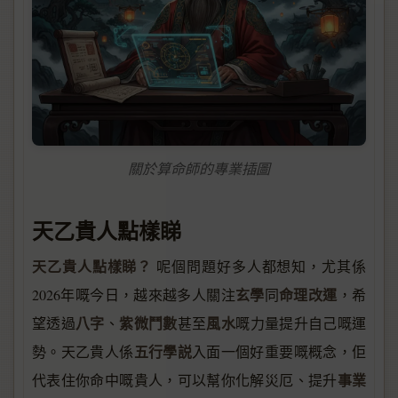
關於算命師的專業插圖
天乙貴人點樣睇
天乙貴人點樣睇？
呢個問題好多人都想知，尤其係
玄學
命理改運
2026年嘅今日，越來越多人關注
同
，希
八字
紫微鬥數
風水
望透過
、
甚至
嘅力量提升自己嘅運
五行學説
勢。天乙貴人係
入面一個好重要嘅概念，佢
事業
代表住你命中嘅貴人，可以幫你化解災厄、提升