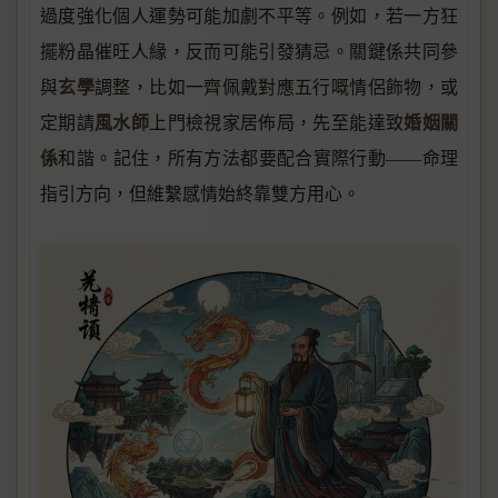
過度強化個人運勢可能加劇不平等。例如，若一方狂
擺粉晶催旺人緣，反而可能引發猜忌。關鍵係共同參
玄學
與
調整，比如一齊佩戴對應五行嘅情侶飾物，或
風水師
婚姻關
定期請
上門檢視家居佈局，先至能達致
係
和諧。記住，所有方法都要配合實際行動——命理
指引方向，但維繫感情始終靠雙方用心。