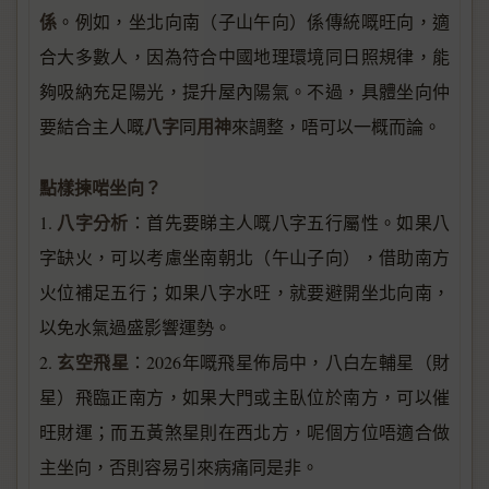
係
。例如，坐北向南（子山午向）係傳統嘅旺向，適
合大多數人，因為符合中國地理環境同日照規律，能
夠吸納充足陽光，提升屋內陽氣。不過，具體坐向仲
八字
用神
要結合主人嘅
同
來調整，唔可以一概而論。
點樣揀啱坐向？
八字分析
1.
：首先要睇主人嘅八字五行屬性。如果八
字缺火，可以考慮坐南朝北（午山子向），借助南方
火位補足五行；如果八字水旺，就要避開坐北向南，
以免水氣過盛影響運勢。
玄空飛星
2.
：2026年嘅飛星佈局中，八白左輔星（財
星）飛臨正南方，如果大門或主臥位於南方，可以催
旺財運；而五黃煞星則在西北方，呢個方位唔適合做
主坐向，否則容易引來病痛同是非。