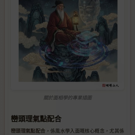
關於面相學的專業插圖
巒頭理氣點配合
巒頭理氣點配合
，係風水學入面嘅核心概念，尤其係