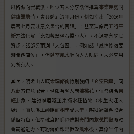
事業運勢
風格偏向實戰派，唔少客人分享話佢批算
同
健康運勢
時，會具體到流年月份，例如指出「2026年
五行平
農曆七月要注意文書合約問題」，甚至建議用
衡
方法化解（比如戴黑曜石擋小人）。不過亦有網民
質疑，話部分預測「大包圍」，例如話「感情修復要
臥室風水
避開西南位」，但
坐向人人唔同，未必套用
到所有人。
命理諮詢
玄空飛星
其次，明燈山人嘅
特別強調「
」同
八卦
催桃花
易
方位嘅配合。例如有客人問
，佢會結合
經
卦象，建議喺屋嘅正東擺水種植物（木生火旺人
面相學
六壬
緣），而唔係單純睇
或
。呢種跨體系整合
奇門
紫微鬥數
係佢特色，但準確度好睇師傅對
同
嘅融
風水
會貫通能力。有粉絲話跟足佢改
後，真係半年內