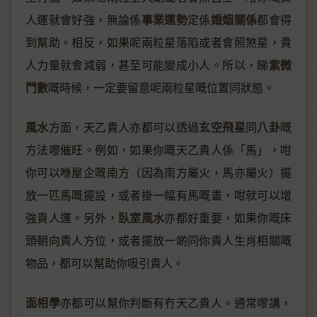
事業運勢
婚姻關係
人運就會好強，無論係
定係
都會得
到幫助。相反，如果呢兩粒星落陷或者會照煞星，貴
紫微
人力量就會減弱，甚至可能變成小人。所以，睇
鬥數
嘅時候，一定要留意呢兩粒星嘅位置同狀態。
風水
玄空飛星
八卦
方面，天乙貴人亦都可以透過
同
嘅
方法嚟催旺。例如，如果你嘅天乙貴人係「馬」，咁
你可以喺屋企嘅南方（因為南方屬火，馬亦屬火）擺
放一匹馬嘅擺設，或者掛一幅有馬嘅畫，咁就可以增
臥室風水
強貴人運。另外，
亦都好重要，如果你嘅床
頭朝向貴人方位，或者擺放一啲同你貴人生肖相關嘅
物品，都可以幫助你吸引貴人。
面相學
亦都可以幫你判斷有冇天乙貴人。通常嚟講，