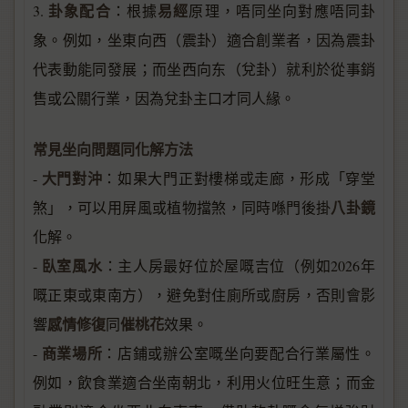
卦象配合
易經
3.
：根據
原理，唔同坐向對應唔同卦
象。例如，坐東向西（震卦）適合創業者，因為震卦
代表動能同發展；而坐西向东（兌卦）就利於從事銷
售或公關行業，因為兌卦主口才同人緣。
常見坐向問題同化解方法
大門對沖
-
：如果大門正對樓梯或走廊，形成「穿堂
八卦鏡
煞」，可以用屏風或植物擋煞，同時喺門後掛
化解。
臥室風水
-
：主人房最好位於屋嘅吉位（例如2026年
嘅正東或東南方），避免對住廁所或廚房，否則會影
感情修復
催桃花
響
同
效果。
商業場所
-
：店鋪或辦公室嘅坐向要配合行業屬性。
例如，飲食業適合坐南朝北，利用火位旺生意；而金