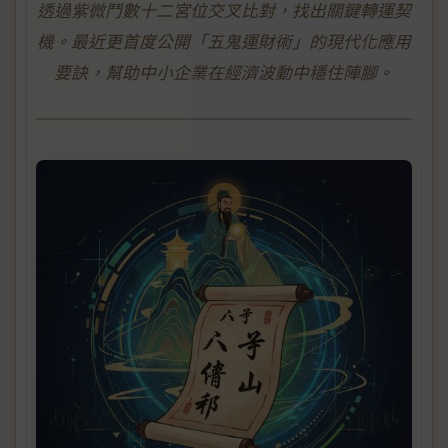
透過紫微鬥數十二宮位交叉比對，找出關鍵轉運契
機。最近更首度公開「五鬼運財術」的現代化應用
要訣，幫助中小企業在經濟波動中穩住陣腳。