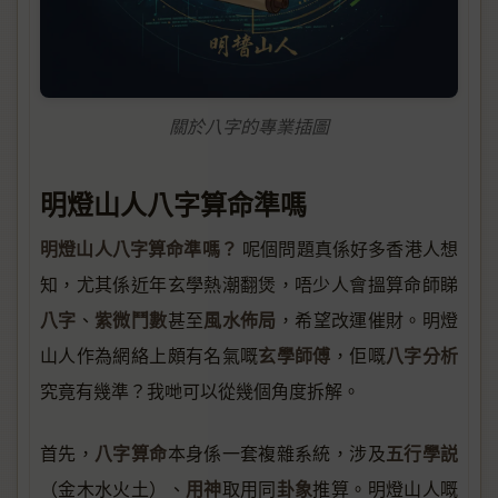
關於八字的專業插圖
明燈山人八字算命準嗎
明燈山人八字算命準嗎？
呢個問題真係好多香港人想
知，尤其係近年玄學熱潮翻煲，唔少人會搵算命師睇
八字
紫微鬥數
風水佈局
、
甚至
，希望改運催財。明燈
玄學師傅
八字分析
山人作為網絡上頗有名氣嘅
，佢嘅
究竟有幾準？我哋可以從幾個角度拆解。
八字算命
五行學説
首先，
本身係一套複雜系統，涉及
用神
卦象
（金木水火土）、
取用同
推算。明燈山人嘅