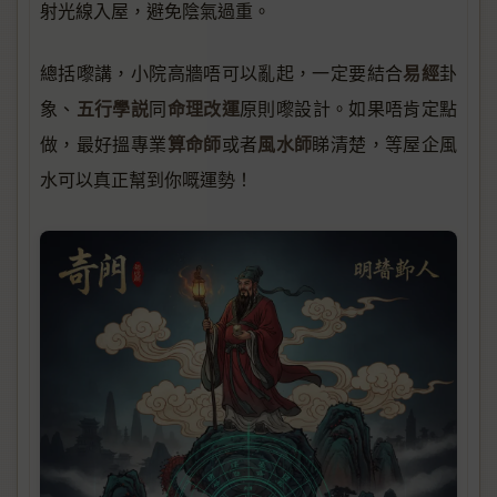
射光線入屋，避免陰氣過重。
易經
總括嚟講，小院高牆唔可以亂起，一定要結合
卦
五行學説
命理改運
象、
同
原則嚟設計。如果唔肯定點
算命師
風水師
做，最好搵專業
或者
睇清楚，等屋企風
水可以真正幫到你嘅運勢！