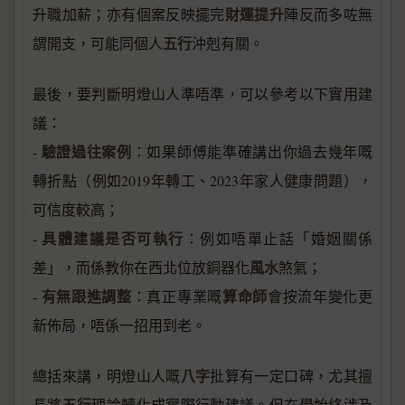
財運提升
升職加薪；亦有個案反映擺完
陣反而多咗無
五行
謂開支，可能同個人
沖剋有關。
最後，要判斷明燈山人準唔準，可以參考以下實用建
議：
驗證過往案例
-
：如果師傅能準確講出你過去幾年嘅
轉折點（例如2019年轉工、2023年家人健康問題），
可信度較高；
具體建議是否可執行
-
：例如唔單止話「婚姻關係
風水
差」，而係教你在西北位放銅器化
煞氣；
有無跟進調整
算命師
-
：真正專業嘅
會按流年變化更
新佈局，唔係一招用到老。
八字
總括來講，明燈山人嘅
批算有一定口碑，尤其擅
五行
長將
理論轉化成實際行動建議。但玄學始終涉及