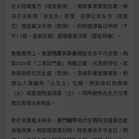
在火旺嘅南方（理氣衝突），導致事業運勢反覆。解
決方法係用「金生水」原理，在辦公桌左方（青龍
位）放金屬文件架（巒頭），同時選擇每日申時（下
午3-5點，金氣旺盛）處理重要決策（理氣時機）。
玄空飛星
卦象
進階應用上，
與
嘅配合亦不可忽視。例
如2026年「二黑巨門星」飛臨正東，代表病符位，若
廚房剛好位於此處（巒頭），容易影響健康運勢。明
燈山人建議用「火生土」化解，例如掛紅色燈飾
（火）或擺放陶瓷葫蘆（土），同時避免在此方位堆
放垃圾或尖角物品。
奇門遁甲
六壬
對於商業風水佈局，
同
嘅時空選擇亦能
加強效果。例如開張擇日時，除考慮徐子平吉日，明