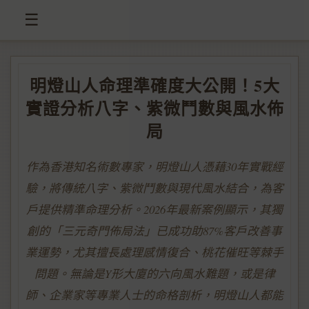
☰
明燈山人命理準確度大公開！5大
實證分析八字、紫微鬥數與風水佈
局
作為香港知名術數專家，明燈山人憑藉30年實戰經
驗，將傳統八字、紫微鬥數與現代風水結合，為客
戶提供精準命理分析。2026年最新案例顯示，其獨
創的「三元奇門佈局法」已成功助87%客戶改善事
業運勢，尤其擅長處理感情復合、桃花催旺等棘手
問題。無論是Y形大廈的六向風水難題，或是律
師、企業家等專業人士的命格剖析，明燈山人都能