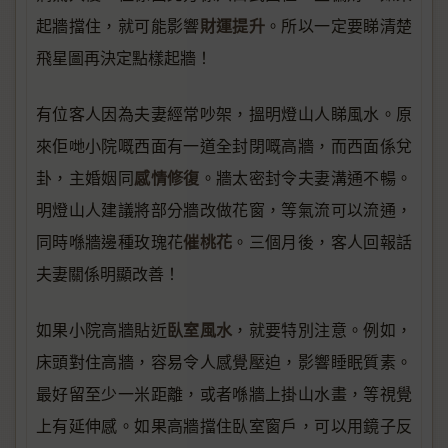
財運提升
起牆擋住，就可能影響
。所以一定要睇清楚
飛星圖再決定點樣起牆！
有位客人因為夫妻經常吵架，搵明燈山人睇風水。原
來佢哋小院嘅西面有一道全封閉嘅高牆，而西面係兌
感情修復
卦，主婚姻同
。牆太密封令夫妻溝通不暢。
明燈山人建議將部分牆改做花窗，等氣流可以流通，
催桃花
同時喺牆邊種玫瑰花
。三個月後，客人回報話
夫妻關係明顯改善！
臥室風水
如果小院高牆貼近
，就要特別注意。例如，
床頭對住高牆，容易令人感覺壓迫，影響睡眠質素。
最好留至少一米距離，或者喺牆上掛山水畫，等視覺
上有延伸感。如果高牆擋住臥室窗戶，可以用鏡子反