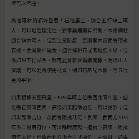
流可以流通。
高牆嘅材質都好重要！石牆屬土，適合五行缺土嘅
事業運勢
人，可以增強穩定性，對
有幫助。木柵欄就
適合缺木嘅人，但要注意防腐，否則爛木反而會帶來
催桃花
衰運。金屬欄杆屬金，適合
或者增強人緣，但
婚姻關係
係如果五行忌金，就可能會影響
。明燈山人
提議，可以混合使用材質，例如石基配木欄，等五行
更加平衡。
玄空飛星
如果根據
，2026年嘅吉位喺西北同中宮，凶
位喺正東同西南。高牆如果起喺凶位，可以擋煞；但
如果起喺吉位，反而會阻擋旺氣。例如，西南方2026
年係二黑病符位，可以喺呢度起一道實心高牆，阻擋
病氣入侵。但係西北方係六白武曲位，主偏財，如果