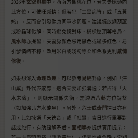
玄空飛星
2026年
中，西南方係桃花位，若夫妻床頭向
此方位，可催旺感情；但若犯「二黑病符」或「五黃
煞」，反而會引發健康同爭吵問題。建議擺放銅葫蘆
或粉晶球化解，同時避免鏡對床、橫樑壓頂等格局。
風水師
亦提醒，夫妻房顏色忌用黑色或過多紅色，易
感情
引發情緒不穩，改用米白或淺粉等柔和色系更利
修復
。
命理改運
易經
如果想深入
，可以參考
卦象。例如「澤
山咸」卦代表感應，適合夫妻加強溝通；若占得「火
八卦
水未濟」，則顯示關係失衡，需透過
方位調整
六壬
奇門
（如加強北方水能量）。另外，
或
擇日亦有
用，比如揀選「天德合」或「紅鸞」吉日進行重要對
面相學
話或旅行，有助緩解矛盾。
亦提供實用提示：
若一方眉頭帶箭（雜毛叢生），代表性格急躁，定期