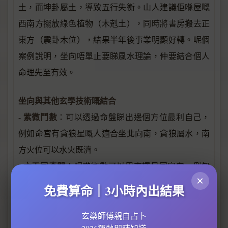
土，而坤卦屬土，導致五行失衡。山人建議佢喺屋嘅
西南方擺放綠色植物（木剋土），同時將書房搬去正
東方（震卦木位），結果半年後事業明顯好轉。呢個
案例說明，坐向唔單止要睇風水理論，仲要結合個人
命理先至有效。
坐向與其他玄學技術嘅結合
紫微鬥數
-
：可以透過命盤睇出邊個方位最利自己，
例如命宮有貪狼星嘅人適合坐北向南，貪狼屬水，南
方火位可以水火既濟。
六壬
奇門
-
同
：呢啲術數可以用來擇日同定向，例如
×
開工或搬屋時，揀個吉時吉向，能夠增強風水效果。
免費算命｜3小時內出結果
面相學
-
：如果一個人嘅面相顯示金氣過旺（鼻高顴
突），咁佢嘅住宅坐向最好避開西方（金位），以免
玄燊師傅親自占卜