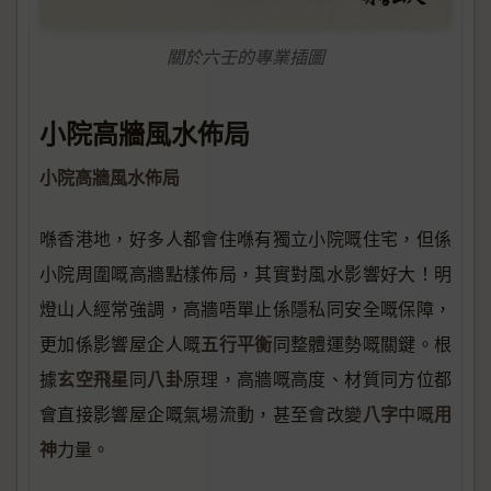
關於六壬的專業插圖
小院高牆風水佈局
小院高牆風水佈局
喺香港地，好多人都會住喺有獨立小院嘅住宅，但係
小院周圍嘅高牆點樣佈局，其實對風水影響好大！明
燈山人經常強調，高牆唔單止係隱私同安全嘅保障，
五行平衡
更加係影響屋企人嘅
同整體運勢嘅關鍵。根
玄空飛星
八卦
據
同
原理，高牆嘅高度、材質同方位都
八字
用
會直接影響屋企嘅氣場流動，甚至會改變
中嘅
神
力量。