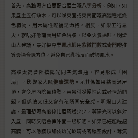
八字分析
首先，高牆嘅方位要配合屋主嘅
。例如，如
果屋主五行缺木，可以喺東面或東南面嘅高牆種植綠
色植物，用木屬性嚟補足命格。相反，如果五行忌
火，就唔好喺南面用紅色磚牆，以免火氣過旺。明燈
風水師
紫微鬥數
奇門
山人建議，最好搵專業
用
或
嚟推
算最適合嘅方位，避免自己亂搞反而破壞風水。
高牆太高會阻擋陽光同空氣流通，容易形成「困
健康運勢
局」，影響家人嘅
。尤其係如果牆高過屋
頂，會令屋內陰氣積聚，容易引發慢性病或者情緒問
題。但係牆太低又會冇私隱同安全感。明燈山人建
議，最理想嘅高度係比屋簷矮少少，等陽光可以斜射
入屋，同時又唔會俾外面一眼睇晒。如果已經起咗超
高牆，可以喺牆頂加裝透光玻璃或者鏤空設計，等氣