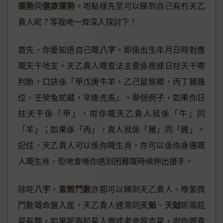
運勢
健康運勢
同
。咁點樣先至可以睇到自己有冇天乙
貴人呢？等我哋一齊深入探討下！
八字
首先，你要知道自己嘅
，即係出生年月日時對應
嘅天干地支。天乙貴人嘅查法主要係根據日柱天干嚟
判斷，口訣係「甲戊庚牛羊，乙己鼠猴鄉，丙丁豬雞
位，壬癸兔蛇藏，辛逢虎馬」。舉個例子，如果你日
柱天干係「甲」，咁你嘅天乙貴人就係「牛」同
「羊」；如果係「丙」，貴人就係「豬」同「雞」。
記住，天乙貴人可以係你嘅生肖，亦可以係你身邊嘅
人嘅生肖，佢哋會喺你遇到困難嘅時候伸出援手。
八字
紫微鬥數
除咗
，
亦都可以睇到天乙貴人。喺紫微
天魁
天鉞
鬥數嘅命盤入面，天乙貴人通常同
、
呢兩粒
星有關。如果呢兩粒星入廟或者會照吉星，咁你嘅貴