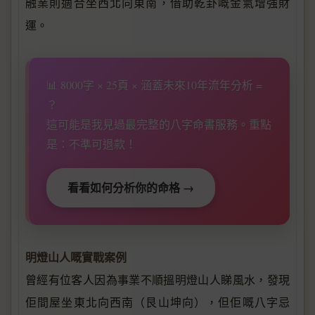
融業則適合坐西北向東南，借助乾卦嘅金氣增強財
運。
📊 8000字 × 25頁 × 涵蓋未來10年流年分析 =
？
這可能是我見過最完整的八字命書服務。重點
是：不準可退款！
看看如何分析你的命格 →
明燈山人嘅實戰案例
曾經有位客人因為事業不順搵明燈山人睇風水，發現
佢間屋坐東北向西南（艮山坤向），但佢嘅八字忌