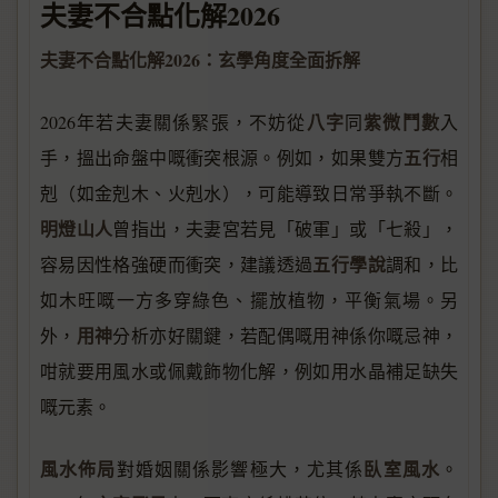
夫妻不合點化解2026
夫妻不合點化解2026：玄學角度全面拆解
八字
紫微鬥數
2026年若夫妻關係緊張，不妨從
同
入
五行
手，搵出命盤中嘅衝突根源。例如，如果雙方
相
剋（如金剋木、火剋水），可能導致日常爭執不斷。
明燈山人
曾指出，夫妻宮若見「破軍」或「七殺」，
五行學說
容易因性格強硬而衝突，建議透過
調和，比
如木旺嘅一方多穿綠色、擺放植物，平衡氣場。另
用神
外，
分析亦好關鍵，若配偶嘅用神係你嘅忌神，
咁就要用風水或佩戴飾物化解，例如用水晶補足缺失
嘅元素。
風水佈局
臥室風水
對婚姻關係影響極大，尤其係
。