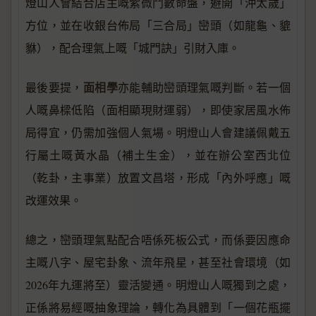
燈山人會結合店主嘅紫微鬥數命盤，避開「沖太歲」
方位，並在收銀台佈局「三合局」巒頭（如龍龜、貔
貅），配合理氣上嘅「城門訣」引財入庫。
面相學
最後要提，
亦能輔助巒頭理氣嘅判斷。若一個
人嘅鼻樑低陷（面相顯現財運弱），即使家居風水佈
局得宜，仍需加強個人氣場。明燈山人會建議佩戴五
行屬土嘅黃水晶（補土生金），並在辦公室西北位
（乾卦，主事業）放置文昌塔，形成「內外呼應」嘅
改運效果。
總之，巒頭理氣點配合唔係死板公式，而係要因應命
主嘅八字、屋宅卦象、流年飛星，甚至社會環境（如
2026年九運將至）靈活變通。明燈山人嘅獨到之處，
正係將易經嘅抽象理論，轉化為具體到「一個花瓶擺