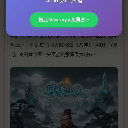
2026運勢即時知道
金多剋木影響健康。
總括來講，陽宅坐向風水秘訣唔係死板嘅公式，而係
按此 WhatsApp 免費占卜
五行
八卦
要靈活運用
、
同個人命理，先至能夠真正做
到趨吉避凶。明燈山人經常提醒，風水佈局就好似中
醫調理，要因應唔同人嘅體質（八字）同環境（坐
向）來對症下藥，先至能夠發揮最大功效。