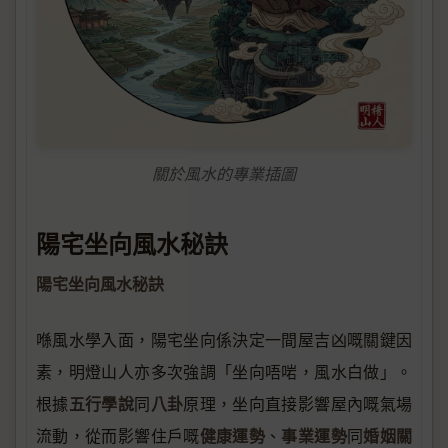
關於風水的專業插圖
陽宅坐向風水秘訣
陽宅坐向風水秘訣
喺風水學入面，陽宅坐向係決定一間屋吉凶嘅關鍵因
素，明燈山人亦多次強調「坐向唔啱，風水白做」。
五行學說
八卦
根據
同
原理，坐向直接影響屋內嘅氣場
健康運勢
事業運勢
婚姻關
流動，從而影響住戶嘅
、
同