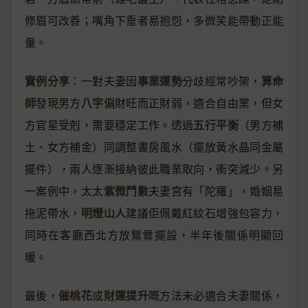
修眉可改善；嘴角下垂者易抱怨，多微笑能帶動正能
量。
實例分享
事業運勢
算命
：一對夫妻因
分歧經常吵架，
師
八字
發現男方
偏財旺而正財弱，適合自由業，但女
五行平衡
方官星受剋，需要穩定工作。透過
（男方補
土、女方補金）同調整書房風水（擺放黃水晶同金屬
擺件），兩人逐漸接納彼此職業取向，衝突減少。另
紫微鬥數
一案例中，太太
夫妻宮有「陀羅」，婚姻易
明燈山人
拖泥帶水，
建議佢佩戴紅紋石增強包容力，
同時在客廳西北方放鴛鴦擺設，半年後關係明顯回
暖。
催桃花
財運提升
最後，
或
嘅方法未必適合夫妻關係，