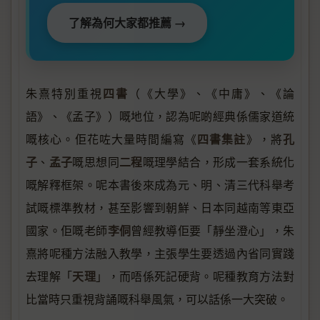
了解為何大家都推薦 →
四書
朱熹特別重視
（《大學》、《中庸》、《論
語》、《孟子》）嘅地位，認為呢啲經典係儒家道統
四書集註
孔
嘅核心。佢花咗大量時間編寫《
》，將
子
孟子
二程
、
嘅思想同
嘅理學結合，形成一套系統化
嘅解釋框架。呢本書後來成為元、明、清三代科舉考
試嘅標準教材，甚至影響到朝鮮、日本同越南等東亞
李侗
國家。佢嘅老師
曾經教導佢要「靜坐澄心」，朱
熹將呢種方法融入教學，主張學生要透過內省同實踐
天理
去理解「
」，而唔係死記硬背。呢種教育方法對
比當時只重視背誦嘅科舉風氣，可以話係一大突破。