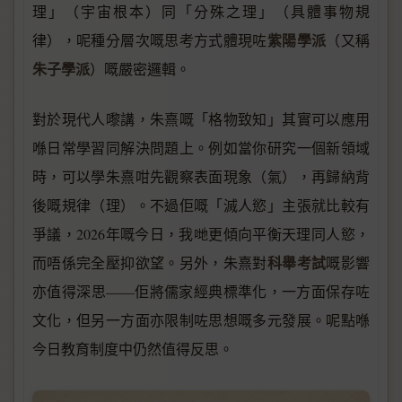
理」（宇宙根本）同「分殊之理」（具體事物規
紫陽學派
律），呢種分層次嘅思考方式體現咗
（又稱
朱子學派
）嘅嚴密邏輯。
對於現代人嚟講，朱熹嘅「格物致知」其實可以應用
喺日常學習同解決問題上。例如當你研究一個新領域
時，可以學朱熹咁先觀察表面現象（氣），再歸納背
後嘅規律（理）。不過佢嘅「滅人慾」主張就比較有
爭議，2026年嘅今日，我哋更傾向平衡天理同人慾，
科舉考試
而唔係完全壓抑欲望。另外，朱熹對
嘅影響
亦值得深思——佢將儒家經典標準化，一方面保存咗
文化，但另一方面亦限制咗思想嘅多元發展。呢點喺
今日教育制度中仍然值得反思。