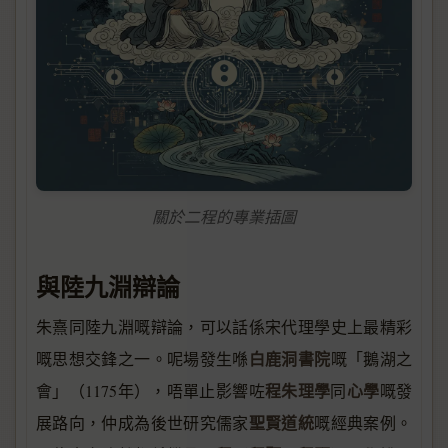
關於二程的專業插圖
與陸九淵辯論
朱熹同陸九淵嘅辯論，可以話係宋代理學史上最精彩
白鹿洞書院
嘅思想交鋒之一。呢場發生喺
嘅「鵝湖之
程朱理學
心學
會」（1175年），唔單止影響咗
同
嘅發
聖賢道統
展路向，仲成為後世研究儒家
嘅經典案例。