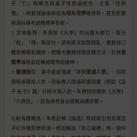
子
孟子
「仁」嘅概念與
性善論結合，主張「性即
程朱理學
理」。呢套理論後來成為
嘅骨幹，甚至影響
明清科舉考試嘅標準答案。
文本批判
2.
：朱熹對《大學》作出重大修訂，區分
二
「經」「傳」兩部分，認為原文脫簡錯亂，需要按
程
紫
見解重新編排。呢種大膽嘅經典詮釋方法，反映
陽學派
唔盲從權威嘅學術精神。
實踐指引
存天理滅人慾
3.
：書中處處強調「
」，但呢
個唔係壓抑人性，而係教人透過研讀四書（例如《孟
子·告子》篇）分辨天理人欲。朱熹特別推崇《大學》
「八條目」，認為係修身治國嘅具體步驟。
北宋五
比較有趣嘅係，朱熹註解《論語》時經常引用
子
以外嘅思想資源。例如解說「克己復禮」時，暗中