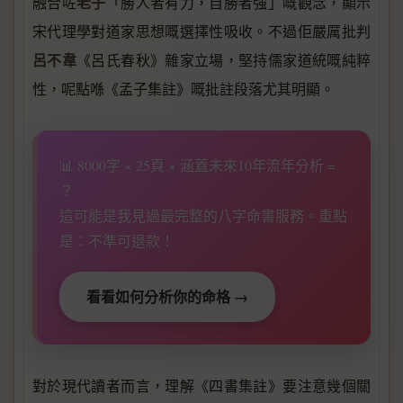
老子
融合咗
「勝人者有力，自勝者強」嘅觀念，顯示
宋代理學對道家思想嘅選擇性吸收。不過佢嚴厲批判
呂不韋
《呂氏春秋》雜家立場，堅持儒家道統嘅純粹
性，呢點喺《孟子集註》嘅批註段落尤其明顯。
📊 8000字 × 25頁 × 涵蓋未來10年流年分析 =
？
這可能是我見過最完整的八字命書服務。重點
是：不準可退款！
看看如何分析你的命格 →
對於現代讀者而言，理解《四書集註》要注意幾個關