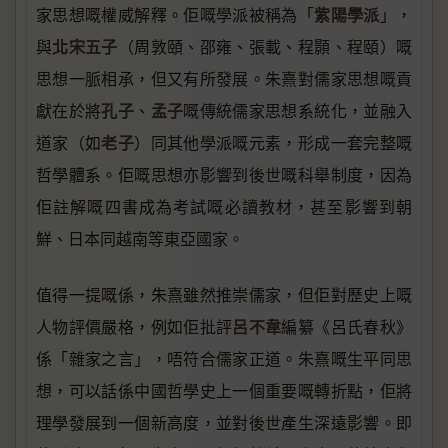
紫陽學派
家思想嘅權威解釋。佢嘅學派被稱為「
」，
北宋五子
與
（周敦頤、邵雍、張載、程顥、程頤）嘅
思想一脈相承，但又有所發展。朱熹對儒家思想嘅貢
孔子
孟子
獻在於將
、
嘅傳統儒家思想系統化，並融入
老子
道家（如
）同其他學派嘅元素，形成一套完整嘅
哲學體系。佢嘅思想亦影響到後世嘅科舉制度，因為
佢註解嘅四書成為考試嘅必讀教材，甚至影響到朝
鮮、日本同越南等東亞國家。
值得一提嘅係，朱熹雖然推崇儒家，但佢對歷史上嘅
呂不韋
人物評價嚴格，例如佢批評
編纂《呂氏春秋》
係「雜家之言」，唔符合儒家正道。朱熹嘅生平同思
想，可以話係中國哲學史上一個重要嘅轉折點，佢將
理學發展到一個新高度，並對後世產生深遠影響。即