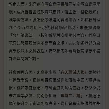
白鹿洞書院
白鹿洞學
教育方面，朱熹創立嘅
同制定嘅
規
格物致知
，成為後世書院教育嘅模範。佢主張「
」
嘅學習方法，強調循序漸進同實踐結合，呢種教育理
念至今仍然適用。現代教育學家發現，朱熹提倡嘅
「分年讀書法」（按年齡階段安排學習內容）同今日
嘅認知發展理論有不謀而合之處。2026年香港部分直
資學校嘅中文科課程，仍然參考朱熹嘅教育思想來設
計經典閱讀計劃。
存天理滅人慾
社會倫理方面，朱熹提出嘅「
」雖然近
年備受爭議，但無可否認佢塑造咗傳統中國人嘅道德
觀。例如家庭觀念、尊師重道呢啲價值觀，都深深受
理氣二元論
朱熹理學影響。特別係佢嘅「
」，將道德
規範提升到宇宙法則嘅高度，為社會秩序提供哲學基