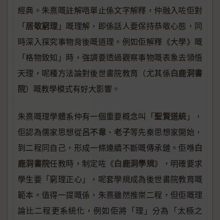
經典。朱熹嘅註解唔單止係文字解釋，仲融入咗佢對
居敬窮理
「
」嘅理解，即係話人要保持恭敬心態，同
時深入探究事物背後嘅道理。例如佢解釋《大學》嘅
「格物致知」時，強調要透過觀察事物嘅表象去領悟
白鹿洞書
天理，呢種方法論對後世書院教育（尤其係
院
）嘅教學模式有好大影響。
聖賢道統
朱熹嘅理學體系仲有一個重要概念叫「
」，
呂不韋
老子
佢認為儒家思想從
、
等先秦思想家開始，
白
到二程同自己，形成一條連續不斷嘅傳承鏈。佢喺
鹿洞書院
白鹿洞學規
任教時，制定咗《
》，明確要求
學生要「窮理正心」，呢套學規成為後世書院教育嘅
範本。值得一提嘅係，朱熹雖然推崇二程，但佢嘅理
論比二程更系統化，例如佢將「理」分為「太極之