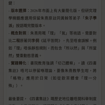
鍵：
版本選擇
-
：2026年市面上有大量簡化版，但研究理
朱子學
學精髓應選用保留朱熹原註同黃榦等弟子「
派
」按語嘅完整版本。
概念對照
-
：朱熹用嘅「理」「氣」等術語，需要對
二程
李侗
比
原著同
《延平答問》，先至唔會誤解。例
如「理」唔係靜態規則，而包含「所以然」與「所當
然」雙重動態意義。
實踐轉化
-
：書院教育強調「切己體察」，讀《四書
集註》唔可以停留喺理論，要像朱熹教學生咁，將
「格物」應用於日常（如從飲茶體會「理一分
殊」）。
最後要提，《四書集註》嘅歷史地位離唔開科舉制度