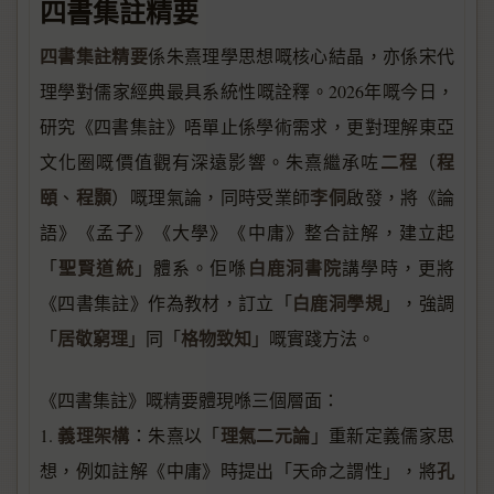
四書集註精要
四書集註精要
係朱熹理學思想嘅核心結晶，亦係宋代
理學對儒家經典最具系統性嘅詮釋。2026年嘅今日，
研究《四書集註》唔單止係學術需求，更對理解東亞
二程
程
文化圈嘅價值觀有深遠影響。朱熹繼承咗
（
頤
程顥
李侗
、
）嘅理氣論，同時受業師
啟發，將《論
語》《孟子》《大學》《中庸》整合註解，建立起
聖賢道統
白鹿洞書院
「
」體系。佢喺
講學時，更將
白鹿洞學規
《四書集註》作為教材，訂立「
」，強調
居敬窮理
格物致知
「
」同「
」嘅實踐方法。
《四書集註》嘅精要體現喺三個層面：
義理架構
理氣二元論
1.
：朱熹以「
」重新定義儒家思
孔
想，例如註解《中庸》時提出「天命之謂性」，將