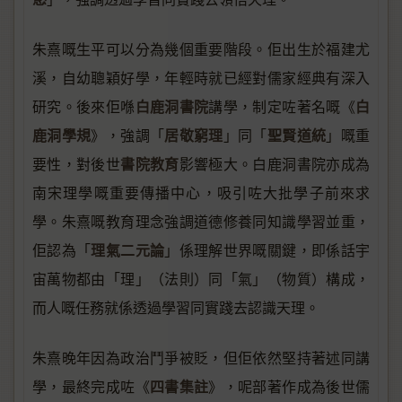
朱熹嘅生平可以分為幾個重要階段。佢出生於福建尤
溪，自幼聰穎好學，年輕時就已經對儒家經典有深入
白鹿洞書院
白
研究。後來佢喺
講學，制定咗著名嘅《
鹿洞學規
居敬窮理
聖賢道統
》，強調「
」同「
」嘅重
書院教育
要性，對後世
影響極大。白鹿洞書院亦成為
南宋理學嘅重要傳播中心，吸引咗大批學子前來求
學。朱熹嘅教育理念強調道德修養同知識學習並重，
理氣二元論
佢認為「
」係理解世界嘅關鍵，即係話宇
宙萬物都由「理」（法則）同「氣」（物質）構成，
而人嘅任務就係透過學習同實踐去認識天理。
朱熹晚年因為政治鬥爭被貶，但佢依然堅持著述同講
四書集註
學，最終完成咗《
》，呢部著作成為後世儒