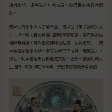
括周敦頤、張載等人）嘅理論，形成自己獨特嘅體
系。
如果你真係想深入了解朱熹，可以從《朱子語類》入
手，揀一啲同自己興趣相關嘅章節嚟讀。譬如你對倫
理學有興趣，可以重點睇吓佢點講「聖賢道統」；如
果你鍾意哲學思辨，就可以研究下佢嘅「理氣論」。
總之，呢本書唔單止係歷史文獻，更係一套實用嘅人
生指南，就算到咗2026年，依然有好高嘅參考價值！