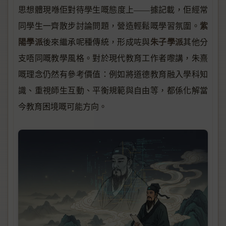
思想體現喺佢對待學生嘅態度上——據記載，佢經常
紫
同學生一齊散步討論問題，營造輕鬆嘅學習氛圍。
陽學派
朱子學派
後來繼承呢種傳統，形成咗與
其他分
支唔同嘅教學風格。對於現代教育工作者嚟講，朱熹
嘅理念仍然有參考價值：例如將道德教育融入學科知
識、重視師生互動、平衡規範與自由等，都係化解當
今教育困境嘅可能方向。