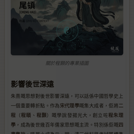
關於程顥的專業插圖
影響後世深遠
朱熹嘅思想對後世影響深遠，可以話係中國哲學史上
宋代理學
二
一個重要轉折點。作為
嘅集大成者，佢將
程
程頤
程顥
程朱理
（
、
）嘅學說發揚光大，創立咗
學
四
，成為後世幾百年儒家思想嘅主流。特別係佢嘅