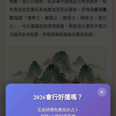
推動。由元代開始，呢部著作成為官方考試範本，但
白鹿洞書
朱熹原意其實反對為應試而死記硬背。佢喺
院
強調「博學之，審問之，慎思之，明辨之，篤行
之」，今日重讀呢部理學經典，更應該注重其中嘅方
法論同生命智慧，而唔係單純當做古籍來背誦。
×
2026會行好運嗎？
玄燊師傅免費為你占卜