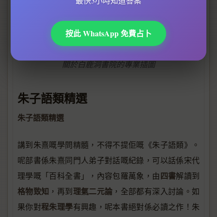
最快3小時知道答案
按此 WhatsApp 免費占卜
關於白鹿洞書院的專業插圖
朱子語類精選
朱子語類精選
講到朱熹嘅學問精髓，不得不提佢嘅《朱子語類》。
呢部書係朱熹同門人弟子對話嘅紀錄，可以話係宋代
四書
理學嘅「百科全書」，內容包羅萬象，由
解讀到
格物致知
理氣二元論
，再到
，全部都有深入討論。如
程朱理學
果你對
有興趣，呢本書絕對係必讀之作！朱