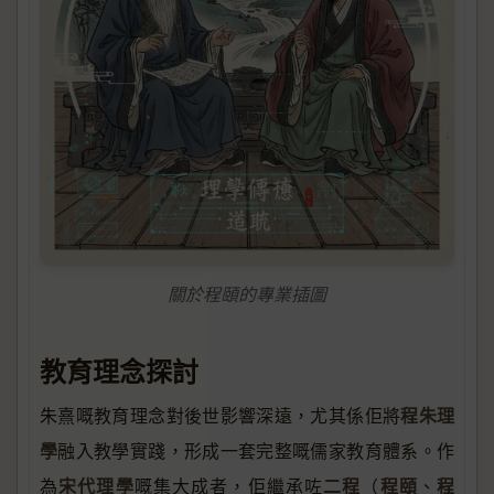
關於程頤的專業插圖
教育理念探討
程朱理
朱熹嘅教育理念對後世影響深遠，尤其係佢將
學
融入教學實踐，形成一套完整嘅儒家教育體系。作
宋代理學
二程
程頤
程
為
嘅集大成者，佢繼承咗
（
、