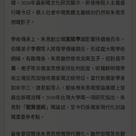
礎。2026年最新嘅文化研究顯示，即使喺個⼈主義盛
行嘅今日，華人社會中嘅集體主義傾向仍然有朱熹思
想嘅影子。
紫陽學派
學術傳承上，朱熹創立嘅
影響持續幾百年。
李侗
佢嘅弟子
等人將理學傳播開去，形成龐大嘅學術
北宋五子
呂不
網絡。有趣嘅係，朱熹雖然尊崇
，但對
韋
老子
、
等非儒家思想家持批判態度，呢種鮮明嘅學
術立場反而加強咗儒家嘅正統地位。當代新儒家學者
如牟宗三、唐君毅等人，都係喺朱熹嘅理論基礎上發
展出新嘅詮釋。2026年台灣大學嘅一項研究指出，朱
聖賢道統
熹對「
」嘅論述，至今仍係儒家現代化討論
嘅重要參考點。
最後要提嘅係朱熹思想嘅現代轉化。雖然佢嘅某些觀