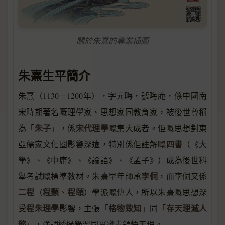
關於朱熹的專業插圖
朱熹生平簡介
朱熹（1130－1200年），字元晦，號晦庵，係中國南
宋時期著名嘅理學家、思想家同教育家，被後世尊稱
朱子
宋代理學
為「
」，係
嘅集大成者。佢嘅思想對東
四書
亞儒家文化圈影響深遠，特別係佢註解嘅
（《大
學》、《中庸》、《論語》、《孟子》）成為後世科
李侗
舉考試嘅標準教材。朱熹早年師承
，而李侗又係
二程
程顥
程頤
（
、
）學派嘅傳人，所以朱熹嘅思想深
程朱理學
格物致知
存天理滅人
受
影響，主張「
」同「
慾
」，強調透過學習同實踐去領悟天理。