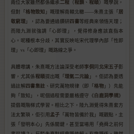
二程
程顥
程頤
兩位大家雖然都係繼承
（
、
）嘅學說，
格物致知
居
但對「
」嘅理解南轅北轍——朱熹主張「
敬窮理
四書
」，認為要通過鑽研
等經典來領悟天理；
而陸九淵就強調「心即理」，覺得修身應該直指本
心。呢種根本分歧，其實反映咗宋代理學內部「性即
理」vs「心即理」嘅路線之爭。
李侗
北宋五子
具體嚟講，朱熹嘅方法論深受老師
同
影
程頤
理氣二元論
響，尤其係
提出嘅「
」。佢認為要透
四書集註
格物
過註解
、研究萬物規律（即「
」）先能
白鹿洞學規
夠「致知」，呢個過程需要嚴格遵守《
》
提倡嘅階梯式學習。相比之下，陸九淵覺得朱熹套方
孟子
法太繁瑣，佢引用
「萬物皆備於我」嘅觀點，主
張「發明本心」先係關鍵，甚至當場用「堯舜之前何
書可讀？」反駁朱熹對經典嘅依賴。有趣嘅係，雖然