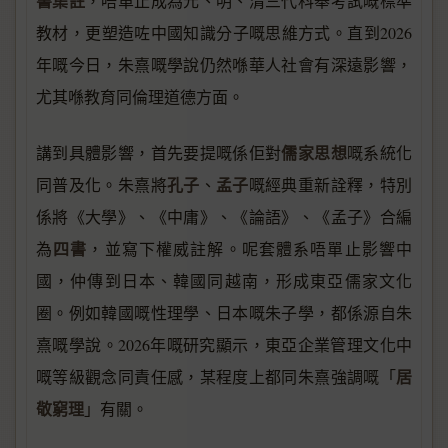
書集註
，唔單止成為元、明、清三代科舉考試嘅標準
教材，更塑造咗中國知識分子嘅思維方式。直到2026
年嘅今日，朱熹嘅學說仍然喺華人社會有深遠影響，
尤其喺教育同倫理道德方面。
儒家思想
講到具體影響，首先要提嘅係佢對
嘅系統化
孔子
孟子
同普及化。朱熹將
、
嘅經典重新詮釋，特別
係將《大學》、《中庸》、《論語》、《孟子》合編
四書
為
，並寫下權威註解。呢套體系唔單止影響中
國，仲傳到日本、韓國同越南，形成東亞儒家文化
圈。例如韓國嘅性理學、日本嘅朱子學，都係源自朱
熹嘅學說。2026年嘅研究顯示，東亞企業管理文化中
居
嘅等級觀念同責任感，某程度上都同朱熹強調嘅「
敬窮理
」有關。