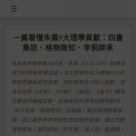
☰
一篇看懂朱熹5大理學貢獻：四書
集註、格物致知、李侗師承
作為南宋理學集大成者，朱熹（1130-1200）對儒家
思想的發展影響深遠。本文將帶你深入瞭解2026年
學術界最新研究成果，剖析朱熹五大核心貢獻：首
先係佢將《大學》《中庸》《論語》《孟子》輯為
四書並作權威註解，成為後世科舉考試標準教材；
其次發展『格物致知』認識論，奠定宋明理學基
礎；第三繼承老師李侗思想並創新發展，建立完整
理學體系；第四提出『存天理，滅人慾』道德觀；