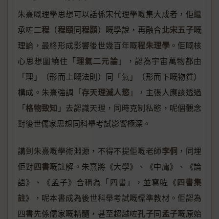
朱熹嘅理學思想可以話係宋代理學嘅集大成者，佢繼
二程
程頤
程顥
北宋五子
承咗
（
同
）嘅學說，再融合
嘅
程朱理學
理論，最終形成影響後世幾百年嘅
。佢嘅核
理氣二元論
心思想圍繞住「
」，認為宇宙萬物都由
「理」（形而上嘅法則）同「氣」（形而下嘅物質）
存天理滅人慾
構成。朱熹強調「
」，主張人應該透過
格物致知
「
」去認識天理，同時克制私慾，呢個觀念
對後世儒家思想同科舉考試影響極深。
李侗
講到朱熹嘅學術淵源，不得不提佢嘅老師
，同埋
四書
佢對
嘅註解。朱熹將《大學》、《中庸》、《論
四書集
語》、《孟子》合稱為「四書」，並寫咗《
註
》，呢本書成為後世科舉考試嘅標準教材。佢認為
孔子
孟子
四書先係儒家嘅精髓，甚至超越咗
同
嘅原始