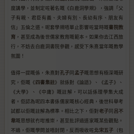
度講學，並制定咗著名嘅《白鹿洞學規》，強調「父
子有親、君臣有義、夫婦有別、長幼有序、朋友有
書院教
信」五倫之道。呢套學規唔單止影響咗當時嘅
育
，甚至成為後世儒家教育嘅範本。如果你去江西旅
行，不妨去白鹿洞書院參觀，感受下朱熹當年嘅教學
氛圍！
孔子
孟子
值得一提嘅係，朱熹對
同
嘅思想有極深嘅研
四書集註
究，佢嘅《
》就係對《論語》、《孟子》、
《大學》、《中庸》嘅註解，可以話係理學集大成
者。佢認為呢四本書係儒家嘅核心經典，後世科舉考
老子
呂不
試都以佢嘅註解為標準。相比之下，佢對
同
韋
嘅思想就冇咁推崇，甚至批評過道家嘅某些觀點。
北宋五子
不過，佢嘅學問並唔封閉，反而吸收咗
（包