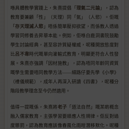
理氣二元論
喺具體教學實踐上，朱熹提倡「
」，認為
教育要兼顧「性」（天理）同「氣」（人慾）。佢嘅
存天理滅人慾
「
」唔係簡單壓抑欲望，而係教人透過
學習同修養去昇華本能。例如，佢喺白鹿洞書院鼓勵
學生討論經典，甚至容許質疑權威，呢種開放態度對
呂不韋
比
時代嘅單向灌輸式教育，明顯更符合人性發
展。朱熹亦強調「因材施教」，認為唔同年齡同資質
嘅學生需要唔同教學方法——細路仔要先學《小學》
（禮儀規範），成年人再深入研讀《四書》，呢種分
階段教學理念至今仍然適用。
老子
值得一提嘅係，朱熹將
「道法自然」嘅某啲概念
融入儒家教育，主張學習要順應人性規律。佢反對過
度懲罰，認為教育應該像春風化雨咁潛移默化。呢種