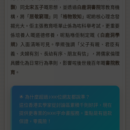
顥
北宋五子
白鹿洞書院
）同
嘅思想，並透過
等教育機
居敬窮理
格物致知
構，將「
」同「
」呢啲核心理念發
揚光大。佢主張教育唔單止係為咗科舉考試，更重要
白鹿洞學
係培養人嘅道德修養，呢點喺佢制定嘅《
規
》入面清晰可見。學規強調「父子有親、君臣有
義、夫婦有別、長幼有序、朋友有信」，將儒家倫理
書院教
具體化為日常行為準則，影響咗後世幾百年嘅
育
。
🌟 為什麼超過1000位網友都說準？
這位香港玄學家從討論區累積千則好評，現在
提供更專業的8000字命書服務。重點是有退款
保證，零風險！