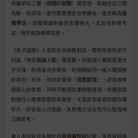
二程
程頤
程顥
熹繼承咗
（
同
）嘅思想，再融合自己嘅
紫
見解，形成咗一套完整嘅儒家哲學體系，後世稱為
陽學派
。佢嘅理論對後世影響極大，尤其係科舉考
試，幾乎成為標準答案。
《朱子語類》入面有好多經典對話，譬如朱熹同弟子
存天理滅人慾
討論「
」嘅真義。佢強調人嘅欲望要合
乎天理，而唔係完全禁欲，呢個觀點同一般人嘅誤解
居敬窮理
好唔同。另外，佢亦好重視「
」，認為做學
問要心存敬畏，同時不斷探究事物嘅道理。呢種態度
對現代人嘅學習都好有啟發，尤其係而家資訊爆炸嘅
年代，好容易心浮氣躁，朱熹嘅方法反而可以幫我哋
沉澱思考。
白鹿洞書院
書入面仲有好多關於
嘅記載，朱熹曾經喺