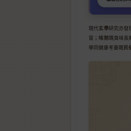
玄學
現代
研究亦發
味煞
冒；
嘅臭味長
民
學同健康考量嘅