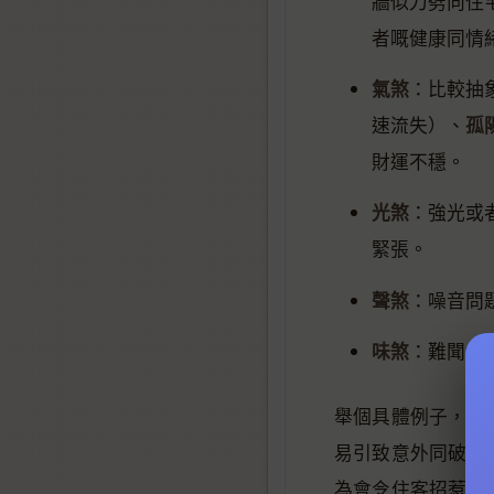
牆似刀劈向住
者嘅健康同情
氣煞
：比較抽
孤
速流失）、
財運不穩。
光煞
：強光或
緊張。
聲煞
：噪音問
味煞
：難聞氣
路
舉個具體例子，
易引致意外同破財
為會令住客招惹是