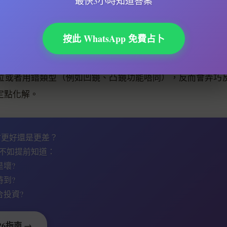
最快3小時知道答案
人健康出問題。
按此 WhatsApp 免費占卜
槍煞
性，仲要考慮距離、方位同埋居住者嘅八字。例如
（長
會大增；但如果中間有屏風或者植物遮擋，影響就會減輕。
位或者用錯類型（例如凹鏡、凸鏡功能唔同），反而會弄巧
定點化解。
勢會更好還是更差？
不如提前知道：
是壞?
時到?
合投資?
26指南 →