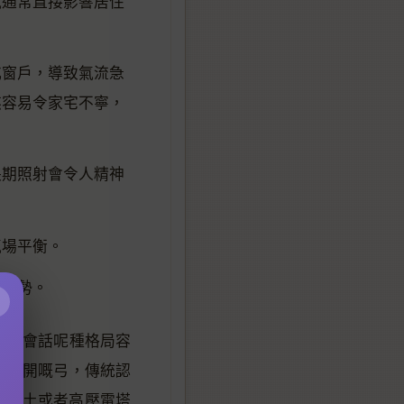
氣通常直接影響居住
或窗戶，導致氣流急
煞容易令家宅不寧，
長期照射會令人精神
氣場平衡。
低運勢。
×
師傅會話呢種格局容
張拉開嘅弓，傳統認
有動土或者高壓電塔