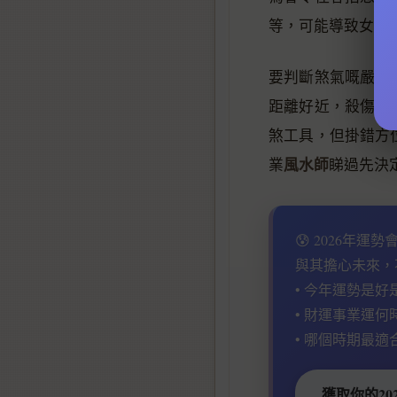
等，可能導致女主
要判斷煞氣嘅嚴重
距離好近，殺傷力
煞工具，但掛錯方
風水師
業
睇過先決
😰 2026年運
與其擔心未來，
• 今年運勢是好
• 財運事業運何
• 哪個時期最適
獲取你的20