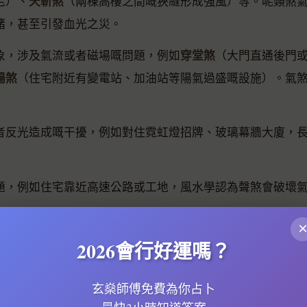
天斬煞
宅）、
（兩棟高樓之間嘅狹縫形成強風）等。呢類煞
緒，甚至引發血光之災。
穿堂煞
象，涉及氣流或者磁場嘅問題，例如
（大門直通後門
陽煞
（住宅附近有變電站、加油站等陽氣過盛嘅設施）。氣
者反光造成嘅干擾，例如對住霓虹燈招牌、玻璃幕牆大廈，
題，例如住宅靠近高速公路或工地，風水學認為聲煞會破壞
味源頭，例如對住垃圾房、污水渠，除咗影響衛生，仲會拖
2026會行好運嗎？
衝煞
係指住宅正對一條直路，好似成日有車衝過嚟咁，風水
反弓煞
。而
就係住宅對住馬路或天橋嘅彎位外側，形狀似一
玄燊師傅免費為你占卜
白虎煞
非同官司。至於
，係指住宅右邊（風水學嘅白虎位）