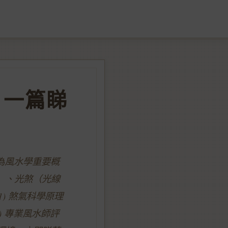
？一篇睇
作為風水學重要概
）、光煞（光線
) 煞氣科學原理
5) 專業風水師評