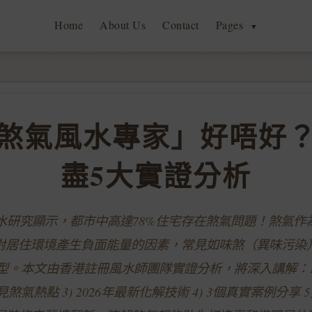
Home
About Us
Contact
Pages
▼
煞氣風水專家」好唔好
盡5大實證分析
風水研究顯示，都市中高達78%住宅存在煞氣問題！煞氣
對居住環境產生負面能量的因素，常見如味煞（異味污染
型。本文由香港註冊風水師團隊實證分析，將深入講解：1
見煞氣熱點 3) 2026年最新化解技術 4) 3個真實案例分享 