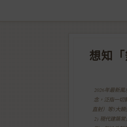
想知「
2026年最新
念，泛指一切
直射）等5大類
2) 現代建築常