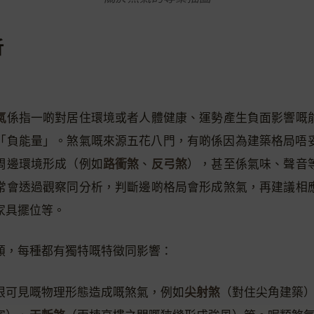
析
氣
係指一啲對居住環境或者人體健康、運勢產生負面影響嘅
「負能量」。煞氣嘅來源五花八門，有啲係因為建築格局唔
路衝煞
反弓煞
周邊環境形成（例如
、
），甚至係氣味、聲音
常會透過觀察同分析，判斷邊啲格局會形成煞氣，再建議相
家具擺位等。
類，每種都有獨特嘅特徵同影響：
尖射煞
眼可見嘅物理形態造成嘅煞氣，例如
（對住尖角建築