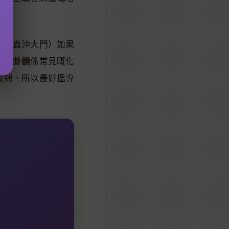
走廊直沖大門）如果
八卦鏡
而
係常見嘅化
反拙。所以最好搵專