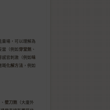
能量場，可以理解為
穿堂煞
妥當（例如
、
味
等感官刺激（例如
化解方法
應嘅
，例如
壁刀煞
）、
（大廈外