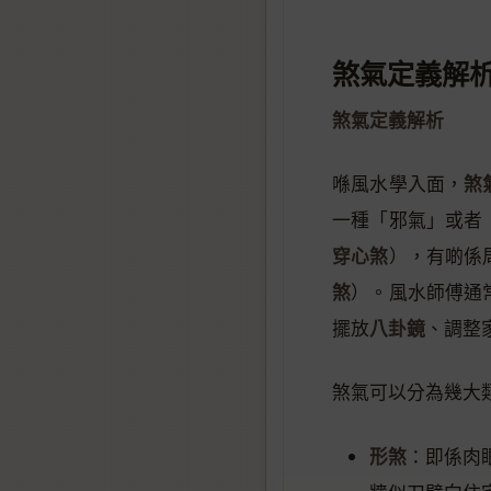
煞氣定義解
煞氣定義解析
煞
喺風水學入面，
一種「邪氣」或者
穿心煞
），有啲係
煞
）。風水師傅通
八卦鏡
擺放
、調整
煞氣可以分為幾大
形煞
：即係肉