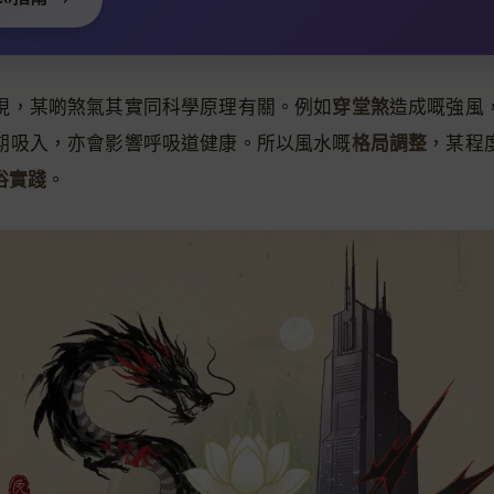
穿堂煞
現，某啲煞氣其實同科學原理有關。例如
造成嘅強風
格局調整
期吸入，亦會影響呼吸道健康。所以風水嘅
，某程
俗實踐
。