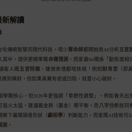
最新解讀
讀
算命師
五官
結合咗傳統智慧同現代科技，唔少
都開始用AI分析
命運預測
入其中，提供更精準嘅
。而家最hit嘅係「動態面
五官特徵
財帛宮
讀客人嘅
，連微表情都唔放過！例如
（即
容易遇到橫財，但如果鼻翼有痣或凹陷，就要小心破財。
相學嘅核心，但2026年更強調「季節性調整」。例如春天出
八字分析
可能火太猛，建議戴金飾（屬金）嚟平衡。而
就同
顱相學
觀察下屬嘅頭骨形狀（
）判斷能力，而家嘅AI技術可
預測
。