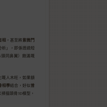
面相
紫微鬥
，甚至將
相分析」，即係透過短
鼻頭同鼻翼）飽滿嘅
生嘅人木旺，如果額
骨相學
曾
結合，好似
以掃描頭骨3D模型，