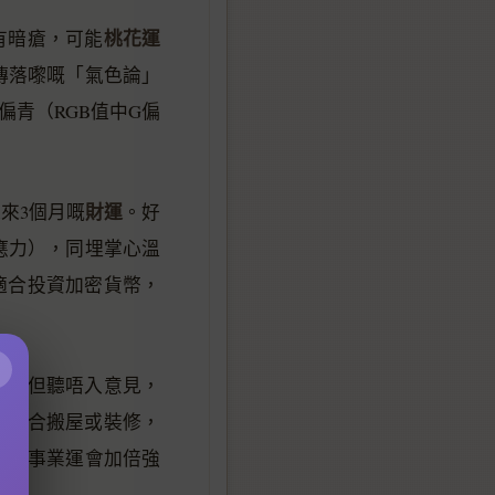
桃花運
有暗瘡，可能
傳落嚟嘅「氣色論」
偏青（RGB值中G偏
財運
來3個月嘅
。好
應力），同埋掌心溫
別適合投資加密貨幣，
×
魄力但聽唔入意見，
年適合搬屋或裝修，
」，事業運會加倍強