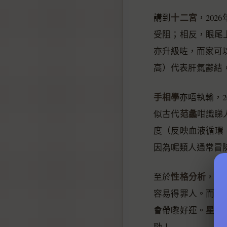
十二宮
講到
，20
受阻；相反，眼尾
亦升級咗，而家可以
高）代表肝氣鬱結
手相學
亦唔執輸，
范蠡
似古代
咁識睇
度（反映血液循環
因為呢類人通常冒
性格分析
至於
，2
容易得罪人。而眉
星座
會帶嚟好運。
勁！