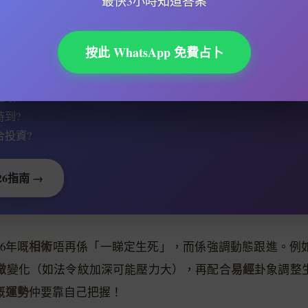
最快3小時知道答案
按此 WhatsApp 免費占卜
勢會更好還是更差？
不如提前知道：
是壞?
時到?
合投資?
26指南 →
相術
6年嘅
唔再係「一睇定生死」，而係強調動態跟進。例
徵
易經
變化（如法令紋加深可能壓力大），再配合
卦象調整
運勢
嘅
仲要靠自己把握！