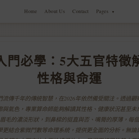
Home
About Us
Contact
Pages
▼
入門必學：5大五官特徵
性格與命運
門流傳千年的傳統智慧，在2026年依然備受關注。透過觀
廓與氣色，專業算命師能夠解讀其性格、健康狀況甚至未
眉毛的濃淡形狀，到鼻樑的挺直與否、嘴脣的厚薄，每
學更結合紫微鬥數等命理系統，提供更全面的分析。無論