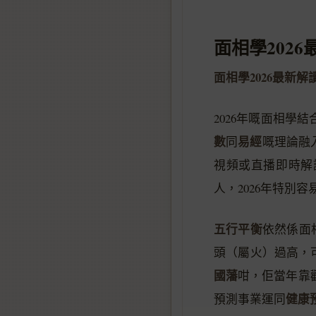
面相學2026
面相學2026最新解
2026年嘅面相學
數
易經
同
嘅理論融
視頻或直播即時解
人，2026年特別
五行平衡
依然係面
頭（屬火）過高，
國藩
咁，佢當年靠
健康
預測事業運同