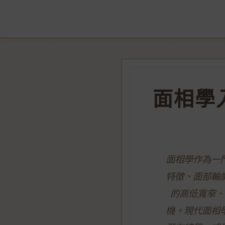
面相學
面相學作為一
特徵、面部輪
的高低寬窄、
機。現代面相