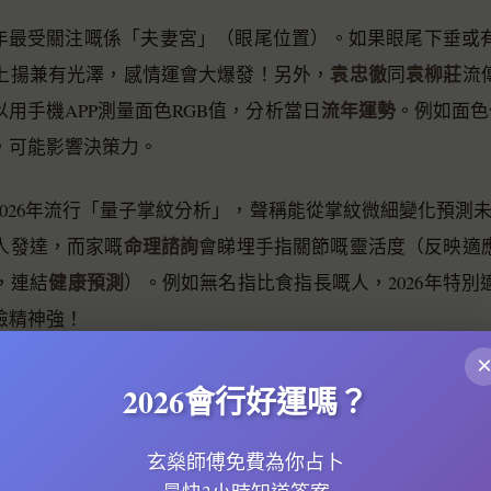
26年最受關注嘅係「夫妻宮」（眼尾位置）。如果眼尾下垂或
袁忠徹
袁柳莊
上揚兼有光澤，感情運會大爆發！另外，
同
流
流年運勢
用手機APP測量面色RGB值，分析當日
。例如面色
，可能影響決策力。
2026年流行「量子掌紋分析」，聲稱能從掌紋微細變化預測未
命理諮詢
人發達，而家嘅
會睇埋手指關節嘅靈活度（反映適
健康預測
，連結
）。例如無名指比食指長嘅人，2026年特
險精神強！
026年強調「五官協調度」。例如嘴大但耳仔細，代表說話有
2026會行好運嗎？
毛同眼睛嘅距離（田宅宮）亦反映家庭運，距離寬嘅人2026
運勢
亦開始融入面相，例如獅子座嘅人如果額頭有「王字紋
玄燊師傅免費為你占卜