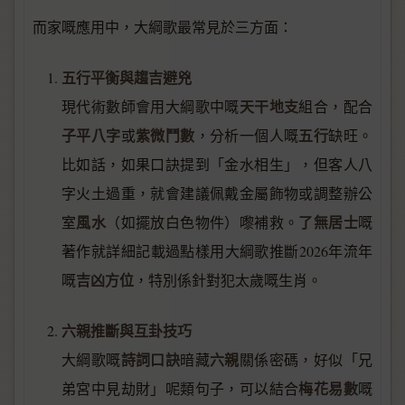
而家嘅應用中，大綱歌最常見於三方面：
五行平衡與趨吉避兇
天干地支
現代術數師會用大綱歌中嘅
組合，配合
子平八字
紫微鬥數
五行
或
，分析一個人嘅
缺旺。
比如話，如果口訣提到「金水相生」，但客人八
字火土過重，就會建議佩戴金屬飾物或調整辦公
風水
了無居士
室
（如擺放白色物件）嚟補救。
嘅
著作就詳細記載過點樣用大綱歌推斷2026年流年
吉凶方位
嘅
，特別係針對犯太歲嘅生肖。
六親推斷與互卦技巧
詩詞口訣
六親
大綱歌嘅
暗藏
關係密碼，好似「兄
梅花易數
弟宮中見劫財」呢類句子，可以結合
嘅