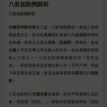
八卦加則例詳析
八卦加則例詳析
鐵版神數
八卦加則例
喺
嘅體系入面，
係一套極之精密
易經
皇極經世
嘅推算方法，結合咗
嘅卦象變化同
嘅時
邵雍
邵康節
空架構。呢套方法源自
（
）嘅學說，後來
鐵卜子
王亭之
命理分析
經
同
等術數大師改良，成為
嘅
核心工具之一。八卦加則例嘅精髓在於「考時定
子平八字
刻」，即係透過求測者嘅生辰八字（
）同當
流年運程
六親推
下時空嘅卦象互動，推演出精準嘅
同
斷
。
河圖洛書
天干地支
八卦加則例以
為基礎，將
轉化成卦
象，再透過「加則」——即係特定嘅數理規則（例如