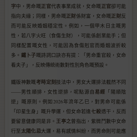
字
正官
正官
中，男命嘅
代表事業成就，女命嘅
卻可能
正財
正財
指向夫緣；同樣，男命嘅
係財富，女命嘅
反
而可能反映婚姻穩定性。例如，一個甲木日主嘅男
性，若八字火旺（食傷生財），可能係創業能手；但
同樣配置嘅女性，可能因為食傷剋官而婚姻波折較
鐵卜子
多。
嘅詩詞口訣亦有提：「男命重官殺，女命
看夫子」，反映傳統術數對性別角色嘅預設。
考時定刻
鐵版神數嘅
技法中，男女大運排法截然不同
易經
——男性順排，女性逆排，呢點源自
「陽順陰
逆」嘅原則。例如2026年流年乙巳，對男命可能係
七殺
「印星生身」嘅升學運，但女命若逢
透干，反而
王亭之
要留意健康同是非。
曾指出，紫微鬥數中女命
太陽化忌
行至
大運，易有感情糾紛，而男命則可能應