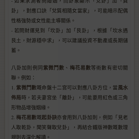
- 如果求測者問婚姻，而卦象顯示「兌卦」加「巽
卦」，對應口訣「兌巽相隨女當家」，可能暗示配偶
性格強勢或女性能主導關係。
- 若問財運見到「坎卦」加「艮卦」，根據「坎水遇
艮土，財源穩中求」，可以建議投資不動產或長期儲
蓄。
紫微鬥數
梅花易數
八卦加則例同
、
等術數有密切關
聯。例如：
紫微鬥數
風水
1.
嘅命盤十二宮可以對應八卦方位，當
佈局
時，若夫妻宮坐「離卦」，可能要用紅色或三角
形物品增強姻緣。
梅花易數
起卦訣
2.
嘅
亦會用到八卦加則，例如「見老
人取乾卦，聞笑聲取兌卦」，再結合鐵版神數嘅數理
規則去深化解讀。