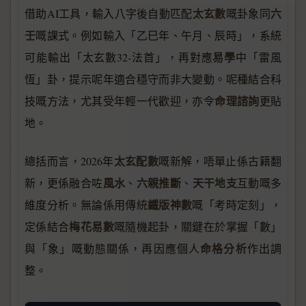
太玄數
六
借助AI工具，輸入八字後自動匹配
嘅卦象同
壬
嘅課式。例如輸入「乙巳年、午月、辰時」，系統
易學
可能輸出「太玄數32-法首」，再對應
中「雷風
恆」卦，提示呢年適合穩守而非大變動。呢種結合科
命理諮詢
技嘅方法，尤其受年輕一代歡迎，亦令
更貼
地。
太玄配數
總括而言，2026年
嘅新解，唔單止係古籍翻
風水
六親推斷
天干地支
新，更係融合咗
、
、
互動嘅多
鐵版神數
維度分析。無論係用傳統
嘅「考時定刻」，
梅花易數
定係結合
嘅隨機起卦，關鍵在於掌握「數」
命格分析
與「象」嘅動態關係，再因應個人
作出調
整。