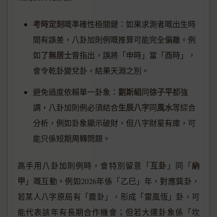
考時定刻
嘅準確性極關鍵：如果求測者嘅出生時
間有誤差，八卦加則例嘅推算可能完全偏離。例
了無居士
如
曾指出，誤將「申時」當「酉時」，
會令乾卦變兌卦，結果天淵之別。
劉斯組
徐子平
避免過度依賴單一卦象：
同
都強
生辰八字
風水
調，八卦加則例必須結合
同
等綜合
分析，例如卦象顯示破財，但八字財星有庫，可
能只係短期周轉問題。
互卦
納
高手用八卦加則例時，會特別留意「
」同「
甲
」嘅互動。例如2026年係「乙巳」年，對應巽卦，
若某人八字原局有「震卦」，形成「雷風恆」卦，可
能代表該年有長期合作機會；但若大運卦象係「坎