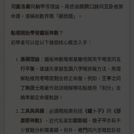
河圖洛書
納甲
詩詞口訣
互卦
同
等理論，再透過
同
推算
命運，堪稱術數界嘅「顯微鏡」。
點樣開始學習鐵板神數？
初學者可以從以下幾個核心概念入手：
基礎理論
天干地支
五
：鐵板神數嘅根基離唔開
同
行平衡
生辰八字
，建議先掌握
嘅排盤方法，再理
考時定刻
王亭之
解點樣用
去修正命盤。例如，
同
了無居士
嘅著作就詳細解釋咗點樣用「刻分」去
精準鎖定命運軌跡。
工具與典籍
《鐵卜子》
《邵
：必讀嘅經典包括
同
康節神數》
劉斯組
徐子平
，近代名家如
、
亦有不
奇門
六壬
少實戰分析嘅書籍。另外，
同
嘅起卦技