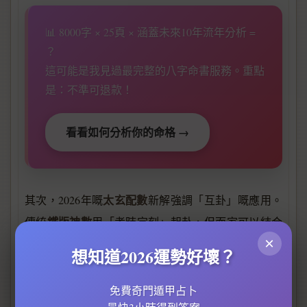
📊 8000字 × 25頁 × 涵蓋未來10年流年分析 =
？
這可能是我見過最完整的八字命書服務。重點
是：不準可退款！
看看如何分析你的命格 →
太玄配數
其次，2026年嘅
新解強調「互卦」嘅應用。
鐵版神數
傳統
用「考時定刻」起卦，但而家可以結合
×
梅花易數
嘅隨機起卦法，例如用手機時間或當下環境
想知道2026運勢好壞？
聲音嘅分貝數作為卦象基礎。舉個例，如果某人喺
太玄數
2026年問事業運，隨機得到數字「7」，對應
中
免費奇門遁甲占卜