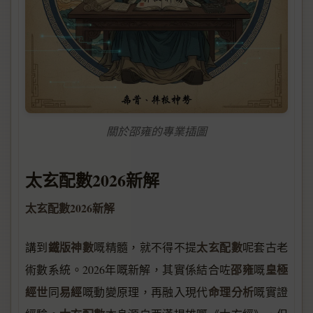
關於邵雍的專業插圖
太玄配數2026新解
太玄配數2026新解
鐵版神數
太玄配數
講到
嘅精髓，就不得不提
呢套古老
邵雍
皇極
術數系統。2026年嘅新解，其實係結合咗
嘅
經世
易經
命理分析
同
嘅動變原理，再融入現代
嘅實證