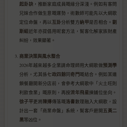
起卦訣
，推斷家庭成員嘅緣分深淺。例如有客問
兄妹合作做生意嘅運勢，術數師可能先以大綱歌
互卦
納甲
劉
定位命盤，再以
分析雙方
是否相合。
斯組
近年亦提倡用呢套方法，幫客化解家族財產
糾紛，效果顯著。
商業決策與風水整合
預測學
2026年越來越多企業請命理師用大綱歌做
七政四餘
奇門
分析，尤其係
同
嘅結合。例如某連
鎖餐廳開新分店前，會參考大綱歌中「火土旺則
流年飛星
利飲食業」嘅原則，再按
揀鋪位坐向。
徐子平
陳摶
洛書
更將
傳落嘅
數理融入大綱歌，設
五黃二
計出一套「商業命盤」系統，幫客戶避開
黑
等凶位。