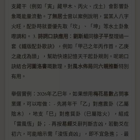
支藏干（例如「寅」藏甲木、丙火、戊土）會影響卦
了無居士
象嘅能量流動。
曾以案例說明，當某人八字
火旺，配卦時就要優先取「坎」、「坤」等水土卦象
詩詞口訣應用
劉斯組
徐子平
嚟調和。 3.
：
同
整理過一
套《鐵版配卦歌訣》，例如「甲己之年丙作首，乙庚
之歲戊為頭」，幫助快速記憶天干起卦規則。呢啲口
河圖洛書
風水佈局
六親推斷
訣結合
嘅數理，對
同
特別
有用。
梅花易數
舉個實例：2026年乙巳年，如果想用
占問事
業運，可以咁做： - 先將年干「乙」對應震卦（乙屬
陰木），地支「巳」對應巽卦（巳屬陰火），組成
易經
「雷風恆」卦； - 再按
爻辭判斷吉凶，若動爻在
初六，可能暗示需「浚恆貞凶」，即不宜急進； - 最