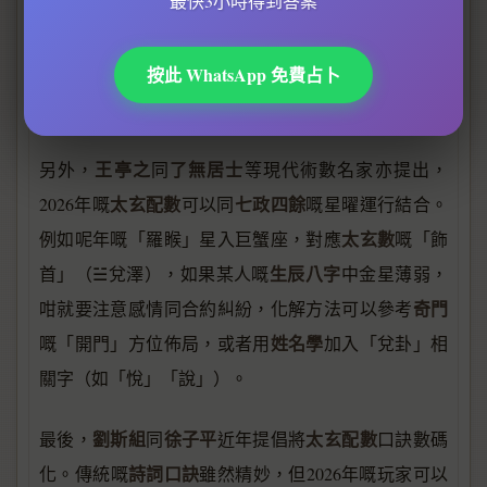
最快3小時得到答案
子平八字
嘅「勤首」（☶艮山），再睇返
嘅日主强
弱，若八字本身土重，咁「艮山」疊加可能代表事業
五行平衡
停滯，需要加強
中嘅木氣（如佩戴綠幽靈或
按此 WhatsApp 免費占卜
向東方發展）。
王亭之
了無居士
另外，
同
等現代術數名家亦提出，
太玄配數
七政四餘
2026年嘅
可以同
嘅星曜運行結合。
太玄數
例如呢年嘅「羅睺」星入巨蟹座，對應
嘅「飾
生辰八字
首」（☱兌澤），如果某人嘅
中金星薄弱，
奇門
咁就要注意感情同合約糾紛，化解方法可以參考
姓名學
嘅「開門」方位佈局，或者用
加入「兌卦」相
關字（如「悅」「說」）。
劉斯組
徐子平
太玄配數
最後，
同
近年提倡將
口訣數碼
詩詞口訣
化。傳統嘅
雖然精妙，但2026年嘅玩家可以