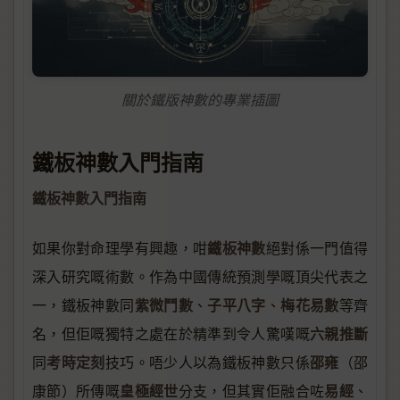
關於鐵版神數的專業插圖
鐵板神數入門指南
鐵板神數入門指南
鐵板神數
如果你對命理學有興趣，咁
絕對係一門值得
深入研究嘅術數。作為中國傳統預測學嘅頂尖代表之
紫微鬥數
子平八字
梅花易數
一，鐵板神數同
、
、
等齊
六親推斷
名，但佢嘅獨特之處在於精準到令人驚嘆嘅
考時定刻
邵雍
同
技巧。唔少人以為鐵板神數只係
（邵
皇極經世
易經
康節）所傳嘅
分支，但其實佢融合咗
、