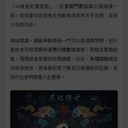
紫微鬥數
「40歲見紅鸞星動」，但
盤顯示姻緣運一
般，咁就要綜合兩者去判斷係咪真命天子出現，定係
只係桃花劫。
總括嚟講，鐵板神數唔係一門可以速成嘅學問，但只
易學
術數
要你肯花時間鑽研
同
嘅基礎，再結合實戰經
命理諮詢
驗，慢慢就會掌握到佢嘅精髓。記住，
嘅目
的唔係迷信，而係幫你更了解自己嘅優勢同危機，從
而作出更明智嘅人生選擇。