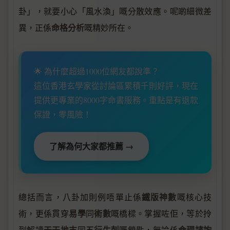
卦」，就要小心「風水渙」嘅分散效應。呢啲細微差
命格分析
異，正係
嘅精妙所在。
🌟 為什麼超過1000位網友都說準？
這位香港玄學家從討論區累積千則好評，現在
提供更專業的8000字命書服務。重點是有退款
保證，零風險！
了解為何大家都推薦 →
鐵版神數
總括而言，八卦加則例唔單止係
嘅核心技
易學
術數
術，更係貫穿
同
嘅橋樑。掌握咗佢，等於拎
天干地支
五行生剋
命理諮詢
到解讀
同
嘅鎖匙，無論係