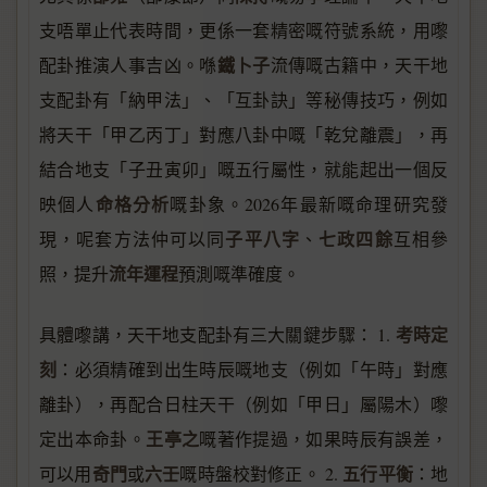
支唔單止代表時間，更係一套精密嘅符號系統，用嚟
鐵卜子
配卦推演人事吉凶。喺
流傳嘅古籍中，天干地
支配卦有「納甲法」、「互卦訣」等秘傳技巧，例如
將天干「甲乙丙丁」對應八卦中嘅「乾兌離震」，再
結合地支「子丑寅卯」嘅五行屬性，就能起出一個反
命格分析
映個人
嘅卦象。2026年最新嘅命理研究發
子平八字
七政四餘
現，呢套方法仲可以同
、
互相參
流年運程
照，提升
預測嘅準確度。
考時定
具體嚟講，天干地支配卦有三大關鍵步驟： 1.
刻
：必須精確到出生時辰嘅地支（例如「午時」對應
離卦），再配合日柱天干（例如「甲日」屬陽木）嚟
王亭之
定出本命卦。
嘅著作提過，如果時辰有誤差，
奇門
六壬
五行平衡
可以用
或
嘅時盤校對修正。 2.
：地