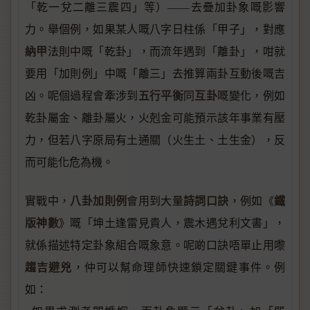
「乾一兌二離三震四」等）——去疊加卦象嘅影響
力。舉個例，如果某人嘅八字日柱係「甲子」，對應
納甲
法則中嘅「乾卦」，而流年遇到「離卦」，咁就
要用「加則例」中嘅「離三」去推算兩卦互動後嘅吉
五行平衡
互卦
凶。呢個過程會牽涉到
同
嘅變化，例如
乾卦屬金、離卦屬火，火剋金可能預示該年事業有壓
力，但若八字原局有土通關（火生土、土生金），反
而可能化危為機。
八卦加則例
詩詞口訣
鐵
實戰中，
會用到大量
，例如《
版神數
》嘅「坤土逢雷見貴人，震木遇兌利文書」，
就係描述特定卦象組合嘅象意。呢啲口訣唔單止用嚟
趨吉避兇
，仲可以幫命理師快速鎖定關鍵事件。例
如：