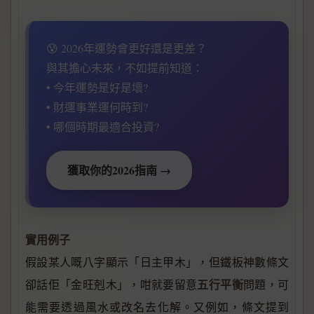
😰 2026年運勢會更好還是更差？
與其擔心未來，不如提前知道：
• 今年運勢是好是壞?
• 財運事業運何時到?
• 哪個時期最適合投資?
獲取你的2026指南 →
實用例子
假設某人嘅八字顯示「日主甲木」，但鐵板神數條文
五行平衡
卻話佢「金旺剋木」，咁就要留意
問題，可
能需要透過風水或改名去化解。又例如，條文提到