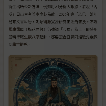
衍生出唔少新方法。例如用AI分析大數據，發現「丙
戌」日出生者若本命卦為離，2026年逢「乙巳」流年
術數
易有文書糾紛，呢類
實證研究正逐漸普及。不過
邵康節
嘅《梅花易數》仍強調「心易」為上，即使用
生辰八字
最精準嘅
起卦，都要配合直覺同經驗先能做
趨吉避兇
到
。