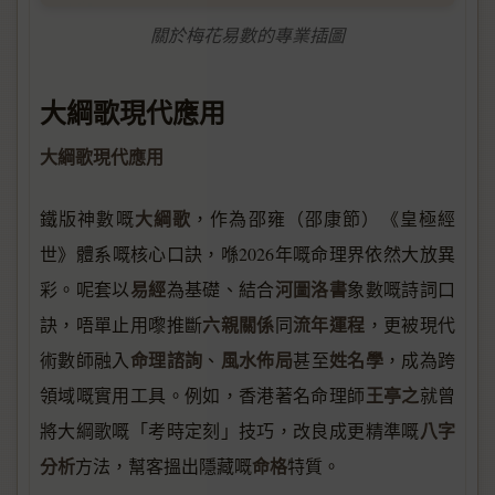
關於梅花易數的專業插圖
大綱歌現代應用
大綱歌現代應用
大綱歌
鐵版神數嘅
，作為邵雍（邵康節）《皇極經
世》體系嘅核心口訣，喺2026年嘅命理界依然大放異
易經
河圖洛書
彩。呢套以
為基礎、結合
象數嘅詩詞口
六親關係
流年運程
訣，唔單止用嚟推斷
同
，更被現代
命理諮詢
風水佈局
姓名學
術數師融入
、
甚至
，成為跨
王亭之
領域嘅實用工具。例如，香港著名命理師
就曾
八字
將大綱歌嘅「考時定刻」技巧，改良成更精準嘅
分析
命格
方法，幫客搵出隱藏嘅
特質。