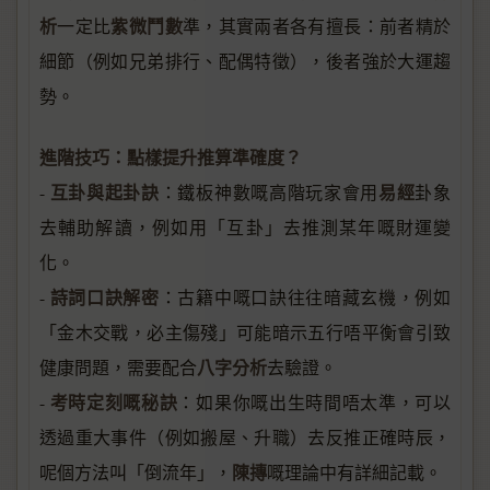
析
紫微鬥數
一定比
準，其實兩者各有擅長：前者精於
細節（例如兄弟排行、配偶特徵），後者強於大運趨
勢。
進階技巧：點樣提升推算準確度？
互卦與起卦訣
易經
-
：鐵板神數嘅高階玩家會用
卦象
去輔助解讀，例如用「互卦」去推測某年嘅財運變
化。
詩詞口訣解密
-
：古籍中嘅口訣往往暗藏玄機，例如
「金木交戰，必主傷殘」可能暗示五行唔平衡會引致
八字分析
健康問題，需要配合
去驗證。
考時定刻嘅秘訣
-
：如果你嘅出生時間唔太準，可以
透過重大事件（例如搬屋、升職）去反推正確時辰，
陳摶
呢個方法叫「倒流年」，
嘅理論中有詳細記載。