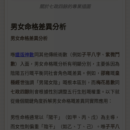
關於七政四餘的專業插圖
男女命格差異分析
男女命格差異分析
子平八字
紫微鬥
喺
鐵版神數
同其他傳統術數（例如
、
數
）入面，男女命格嘅分析有明顯分別，主要係因為
邵雍
皇
陰陽五行嘅平衡同社會角色嘅差異。例如，
嘅
極經世
梅花易數
強調「男陽女陰」嘅根本區別，而
同
七政四餘
則會根據性別調整五行生剋嘅權重。以下就
從幾個關鍵角度拆解男女命格嘅差異同實際應用：
男性命格通常以「陽干」（如甲、丙、戊）為主導，
子平八
而女性則偏重「陰干」（如乙、丁、己）。喺