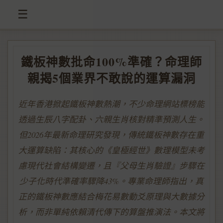
☰
鐵板神數批命100%準確？命理師
親揭5個業界不敢說的運算漏洞
近年香港掀起鐵板神數熱潮，不少命理網站標榜能
透過生辰八字配卦、六親生肖核對精準預測人生。
但2026年最新命理研究發現，傳統鐵板神數存在重
大運算缺陷：其核心的《皇極經世》數理模型未考
慮現代社會結構變遷，且『父母生肖驗證』步驟在
少子化時代準確率驟降43%。專業命理師指出，真
正的鐵板神數應結合梅花易數動爻原理與大數據分
析，而非單純依賴清代傳下的算盤推演法。本文將