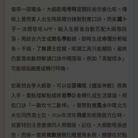
考時定刻
值得一提嘅係，大綱歌嘅
技術亦進化咗。傳
鐵卜
統上要用客人出生時辰嘅分鐘數對應口訣，而家
子
一派開發咗APP，輸入生辰後自動匹配大綱歌段
六壬
姓名學
命理分析
落，再結合
或
數據，即時生成
報
了無居士
告。不過，
提醒，呢類工具只能輔助，最終
仍要靠術數師解讀口訣中嘅隱喻，例如「青龍得水」
可能暗指搬遷或轉行時機。
邵雍
如果想自學大綱歌，可以從
嘅《鐵版神數》原典
易學
入手，重點理解點樣將
卦象轉化成生活建議。例
風水
如口訣「一數坎兮二數坤」，實際對應
中嘅北方
飛星
水位同西南土位，2026年流年
到呢兩個方位時，
就要特別注意健康同人際關係。記住，大綱歌唔係迷
術數
信，而係一套將
邏輯化嘅實用系統，關鍵在於點