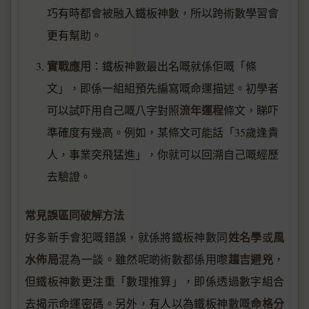
巧有時都會被融入鐵板神數，所以跨術數學習會
更有幫助。
實戰應用
：鐵板神數最出名嘅就係佢嘅「條
文」，即係一組組預先編寫嘅命運描述。初學者
流年運程
可以試吓用自己嘅八字對照
條文，睇吓
準確度有幾高。例如，某條文可能話「35歲逢貴
人，事業突飛猛進」，你就可以回溯自己嘅經歷
去驗證。
常見誤區同破解方法
姓名學
風
好多新手會犯嘅錯誤，就係將鐵板神數同
或
水佈局
趨吉避兇
混為一談。雖然呢啲術數都係用嚟
，
但鐵板神數更注重「數理推算」，即係透過數字組合
命格分
去揭示命運密碼。另外，有人以為鐵板神數嘅