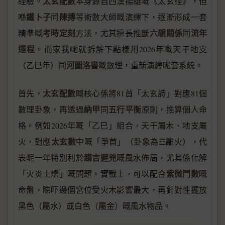
太玄配數
經驗。
本身源自西漢揚雄嘅《太玄經》，但
鐵卜子
陳摶
喺
同
等術數大師嘅演繹下，逐漸形成一套
考時定刻
六親關係
流年
精準嘅
方法，尤其擅長推斷
同
運程
。而家我哋就拆解下點樣用2026年嘅天干地支
河圖洛書
（乙巳年）同
嘅數理，重新演繹呢套系統。
太玄配數
首先，
嘅核心係將81首「太玄詩」對應81個
納甲
五行平衡
數理卦象，再透過
同
原則，推算個人命
格。例如2026年嘅「乙巳」組合，天干屬木、地支屬
太玄數
火，對應
中嘅「爭首」（卦象為☲離火），代
趨吉避兇
表呢一年特別利於
嘅風水佈局，尤其係化解
紫微鬥數
「火炎土燥」嘅問題。實戰上，可以配合
嘅
命盤，睇吓邊個宮位受火木影響最大，再針對性擺放
黑色（屬水）或白色（屬金）嘅風水物品。