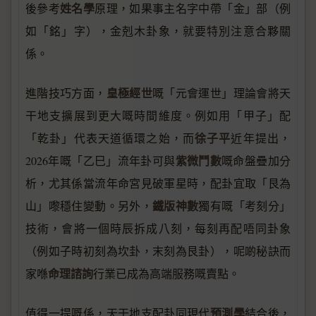
姓名學
後參考
原理，如果事主名字中帶「金」部（例
如「銘」字），金剋木卦象，就要特別注意合夥關
係。
皇極經世
進階技巧方面，
嘅「元會運世」理論會將天
干地支擴展到更大嘅時間維度。例如用「甲子」配
徐子平
「乾卦」代表天道循環之始，而
近年提出，
紫微鬥數
2026年嘅「乙巳」流年卦可與
嘅命盤疊加分
析，尤其係當流年命宮見破軍星時，配卦宜取「艮為
鐵版神數
山」嚟穩住變動。另外，
獨有嘅「考刻分」
技術，會將一個時辰拆成八刻，每刻再配唔同卦象
（例如子時初刻為坎卦，末刻為艮卦），呢啲秘訣而
命理諮詢
家喺
行業已成為高端服務嘅賣點。
預測學
值得一提嘅係，天干地支配卦同現代
結合後，