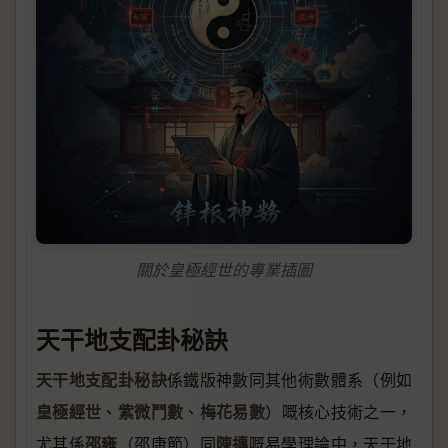
關於皇極經世的專業插圖
天干地支配卦秘訣
天干地支配卦秘訣
係鐵版神數同其他術數體系（例如
皇極經世
紫微鬥數
梅花易數
、
、
）嘅核心技術之一，
邵雍
陳摶
尤其係
（邵康節）同
嘅易學理論中，天干地