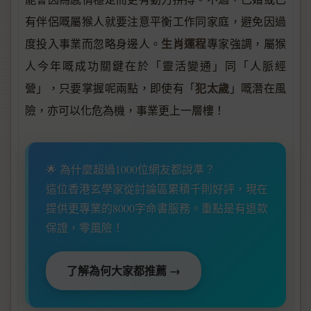
有伴侶嘅屬猴人就要注意平衡工作同家庭，避免因過
生肖運程
度投入事業而忽略身邊人。
專家強調，屬猴
人今年嘅成功關鍵在於「靈活變通」同「人脈經
犯太歲
營」，只要掌握呢兩點，即使有「
」嘅潛在風
險，亦可以化危為機，事業更上一層樓！
🌟 為什麼超過1000位網友都說準？
這位香港玄學家從討論區累積千則好評，現在
提供更專業的8000字命書服務。重點是有退款
保證，零風險！
了解為何大家都推薦 →