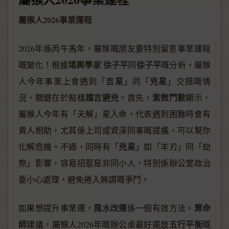
屬猴人2026事業運程
2026年係丙午馬年，屬猴嘅朋友要特別留意事業運程
堪輿學家
徐子平
徐子平
嘅變化！根據
同
嘅分析，屬猴
吉星
兇星
人今年事業上會遇到「
」同「
」交錯嘅情
趨吉避兇
紫微鬥數
況，關鍵在於點樣
。首先，
顯示，
屬猴人今年有「天解」星入命，代表遇到困難時會有
貴人相助，尤其係上司或資深同事嘅提攜，可以幫你
兇星
化解危機。不過，同時有「
」如「羊刃」同「劫
煞」影響，容易招惹是非同小人，特別係辦公室政治
要小心處理，避免捲入無謂嘅爭鬥。
風水改運
算命
如果想提升事業運，
係一個有效方法。
師
五行平衡
建議，屬猴人2026年嘅辦公桌最好擺放
嘅