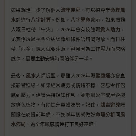
流年運程
命理風
如果想進一步了解個人
，可以搵專業
水
八字計算
八字算命
師進行
。例如，
顯示，如果屬雞
貴人助力
人嘅日柱帶「午火」，2026年會有較強嘅
，
尤其係透過長輩介紹認識到條件唔錯嘅對象。而日柱
帶「酉金」嘅人就要注意，容易因為工作壓力而忽略
感情，需要主動安排時間陪伴另一半。
風水
健康運
最後，
大師提醒，屬雞人2026年嘅
亦會直
接影響姻緣。如果經常疲勞或情緒不穩，容易令伴侶
感到壓力。建議保持規律作息，並喺辦公室或屋企擺
趨吉避兇
放綠色植物，有助提升整體運勢。記住，
嘅
命理分析
風
關鍵在於提前準備，不妨喺年初就做好
同
水佈局
，為全年嘅感情運打下良好基礎！