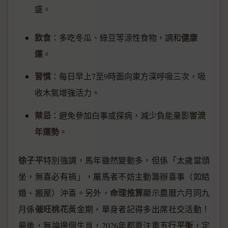
盛。
飲食
健康
：多吃冬瓜、綠豆等涼性食物，調和
運
。
習慣
：每日早上7至9時面向東方深呼吸三次，吸
收木氣增強活力。
禁忌
流
：避免參加白事或探病，減少負能量影響
年運勢
。
徐子平
特別強調，馬年雖然變動多，但係「太歲當頭
坐，無喜必有禍」，屬馬者不妨主動籌辦喜事（如結
命理推算
婚、搬屋）沖喜。另外，
顯示農曆六月同九
催旺桃花
月係
黃金期，單身者記得多出席社交活動！
五行平衡
最後，無論邊個生肖，2026年都要注重
，定