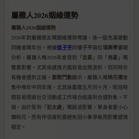
屬雞人2026姻緣運勢
屬雞人2026姻緣運勢
2026年對屬雞朋友嘅姻緣運勢嚟講，係一個充滿變動
徐子平
徐子平
堪輿學家
同機會嘅年份。根據
同
兩位
嘅
吉星
兇星
分析，屬雞人喺2026年會受到「
」同「
」嘅
雙重影響，尤其係感情方面容易出現波折，但同時亦
紫微鬥數
桃花運
有機會遇到正緣。
顯示，屬雞人嘅
會
集中喺年中同年尾，尤其係農曆五月同十月，呢段時
間容易透過社交活動或工作場合結識到合適對象。不
犯太歲
過，由於受到「
」嘅餘波影響，單身者要小心
爛桃花，而有伴侶者則要避免因小事爭執而影響感情
穩定。