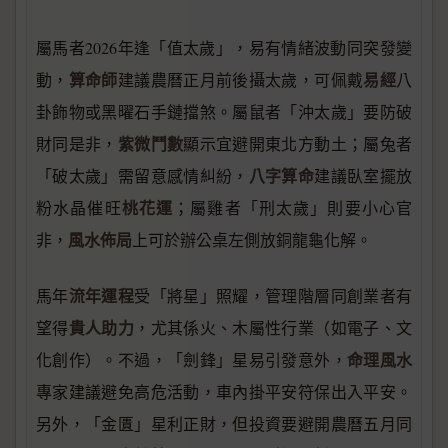
屬馬者2026年逢「值太歲」，易有情緒波動同突發變
算命師
易經
動，
建議農曆正月前後攝太歲，可佩戴
八
卦飾物或黑曜石手鏈擋煞。屬鼠者「沖太歲」要防破
紫微鬥數
財同是非，
顯示宜避開東北方動土；屬兔者
八字算命
「破太歲」需留意感情糾紛，
建議臥室擺放
桃花運
粉水晶催旺
；屬雞者「刑太歲」則要小心官
風水佈局
非，
上可於辦公桌左側放銅龍龜化解。
流年運程
馬年
受「將星」照耀，管理階層同創業者有
貴人助力
望得
，尤其係火、木屬性行業（如電子、文
命理風水
化創作）。不過，「劍鋒」星易引發意外，
專家建議避免高危活動，車內掛平安符保出入平安。
另外，「金匱」星利正財，但投資要避開農曆五月同