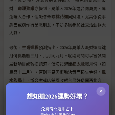
沖，就要特別注意合約文件細節，避免因疏忽而破
命理建議
財。
亦提到，屬羊人2026年適合同屬馬、屬
桃花運
兔嘅人合作，佢哋會帶嚟
同財運，尤其係從事
銷售或創作行業嘅朋友，不妨多啲參加社交活動擴大
人脈。
生肖運程
最後，
預測指出，2026年屬羊人嘅財運關鍵
月份係農曆三月、六月同九月。呢段時間可以嘗試開
犯太歲
展新項目或轉換跑道，但切記避開
嘅月份（如
風
農曆十二月），否則容易因衝動決策而損失金錢。
水佈局
上，辦公室或店鋪嘅收銀台最好避開西北方，
改為面向正東，配合綠色植物或流水擺設，有助提升
×
想知道2026運勢好壞？
財運分析
中嘅「動中求財」機會。
免費奇門遁甲占卜