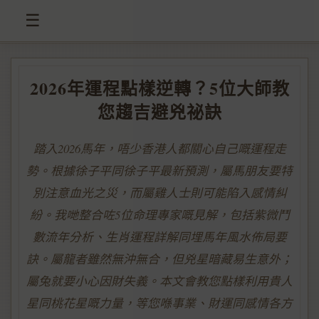
☰
2026年運程點樣逆轉？5位大師教
您趨吉避兇祕訣
踏入2026馬年，唔少香港人都關心自己嘅運程走
勢。根據徐子平同徐子平最新預測，屬馬朋友要特
別注意血光之災，而屬雞人士則可能陷入感情糾
紛。我哋整合咗5位命理專家嘅見解，包括紫微鬥
數流年分析、生肖運程詳解同埋馬年風水佈局要
訣。屬龍者雖然無沖無合，但兇星暗藏易生意外；
屬兔就要小心因財失義。本文會教您點樣利用貴人
星同桃花星嘅力量，等您喺事業、財運同感情各方