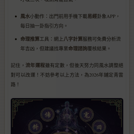
風水
易經
小動作：出門前用手機下載
卦象APP，
每日抽一卦指引方向。
命理推算
八字計算
工具：網上
服務可免費分析流
命理諮詢
年吉凶，但建議找專業
覆核結果。
流年運程
記住，
雖有定數，但後天努力同風水調整絕
對可以改運！不妨參考以上方法，為2026年鋪定青雲
路！