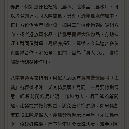
佈局，例如放綠色植物（屬木）或水晶（屬水），可
流年風水佈局
以增強創造力同人際關係。另外，
中，
財位
正北方位係今年嘅
，如果工作位能夠朝向呢個方
開運大法
向，或者擺放黃水晶、貔貅等
物品，有助催
易經
旺正財同偏財運。
亦提到，屬猴人今年適合多參
與團隊合作，避免單打獨鬥，因為「貴人助力」會喺
關鍵時刻發揮作用。
八字算命
事業發展
太
專家指出，屬猴人2026年嘅
同「
歲
」有輕微相沖，尤其係農曆五月同十一月要特別留
意，呢段時間容易出現工作壓力大、項目延誤等問
題。建議提前做好規劃，避免臨時抱佛腳。如果係創
命理分析
業或轉工嘅屬猴人，
顯示上半年（尤其係春
季）係較好時機，而下半年則要謹慎決策，避免因衝