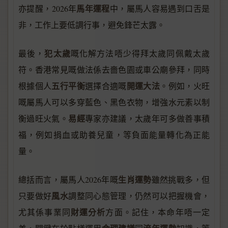
馬年運程
亦提醒，2026年
中，屬馬人容易遇到口舌是
非，工作上要低調行事，避免鋒芒太露。
犯太歲
最後，
嘅化解方法唔少得拜太歲同佩戴太歲
符。香港常見嘅做法係去嗇色園或車公廟參拜，同時
五行平衡
開運大法
根據個人
選擇合適嘅
。例如，火旺
嘅屬馬人可以多穿藍色、黑色衣物，增強水元素以制
易經
衡過旺火氣。
專家亦建議，太歲年可多做善事積
福，例如捐血或助養兒童，等負面能量轉化為正能
量。
生肖運勢
總括而言，屬馬人2026年嘅
雖然挑戰多，但
風水
只要做好
調整同心態管理，仍然可以把握機會，
財運分析
尤其係事業同
方面。記住，本命年唔一定