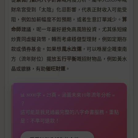
財帛宮受到「太陰」化忌影響，代表正財收入可能受
算
阻，例如加薪幅度不如預期，或者生意訂單減少。
命師
建議，呢一年最好避免高風險投資，尤其係短線
炒賣同虛擬貨幣，轉而考慮穩健型理財，例如定期存
風水改運
款或債券基金。如果想
，可以喺屋企嘅東南
五行平衡
方（流年財位）擺放
嘅招財物品，例如黃水
催旺財運
晶或貔貅，有助
。
📊 8000字 × 25頁 × 涵蓋未來10年流年分析 =
？
這可能是我見過最完整的八字命書服務。重點
是：不準可退款！