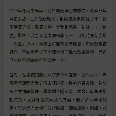
2026年係丙午馬年，對於屬馬嘅朋友嚟講，係本命年
堪輿學家
徐子平
徐
兼犯太歲，運勢起伏較大。根據
同
子平
兇星
嘅分析，屬馬人今年會受到
「劍鋒」、「伏
吉星
屍」影響，容易有健康同是非問題，但同時亦有
趨吉
「將星」拱照，事業上可能有突破機會。如果想
避兇
命理分析
風水改運
，不妨參考以下
同
建議，等自
己可以平穩渡過呢個關鍵年份。
紫微鬥數
八字算命
首先，從
同
角度睇，屬馬人2026年
流年運程
嘅
會受五行火旺影響，性格容易急躁，建議
算命師
多注意情緒管理。
普遍認為，本命年最忌諱衝
命理諮
動決策，尤其係投資同感情方面，最好多做
詢
財運
姻緣運勢
八
，等專業人士幫你分析
同
。例如，