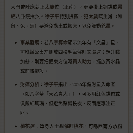
太歲
易
大門或睡床對正
位（正南），更要掛上銅錢或
經
徐子平
犯太歲
八卦鏡擋煞。
特別提醒，
嘅生肖（如
兇星
鼠、兔、馬）要避免動土或搬床，以免觸動
。
事業發展
八字算命
：若
顯示流年有「文昌」星，
可喺辦公桌左側放四枝毛筆催旺文職運；想升職
貴人助力
加薪，則要把握東方位嘅
，擺放黃水晶
或麒麟擺設。
財運分析
徐子平
：
指出，2026年偏財星入命者
（如八字帶「天乙貴人」），可多用紅色錢包或
佩戴紅瑪瑙，但避免賭博投機，反而應專注正
財。
桃花運
催旺桃花
：單身人士想
，可喺西南方放粉