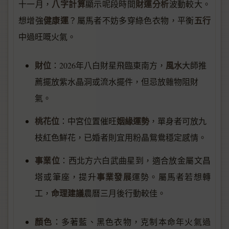
八字計算
財運分析
十一月，
顯示呢段時間
波動較大。
健康運
五行
想增強
？屬馬者不妨多穿綠色衣物，平衡
中過旺嘅火氣。
財位
風水
：2026年八白財星飛臨東南方，
大師推
薦擺放紫水晶洞或流水擺件，但忌放雜物阻財
氣。
桃花位
姻緣運勢
：中宮位置催旺
，單身者可放九
枝紅色鮮花，已婚者則宜用粉晶鴛鴦穩定感情。
事業位
：西北方六白武曲星到，適合放金屬文昌
事業發展
塔或筆座，提升
運勢。屬馬者若想轉
命理建議
工，
農曆三月後行動較佳。
顏色
：多著藍、黑色衣物，克制本命年火氣過