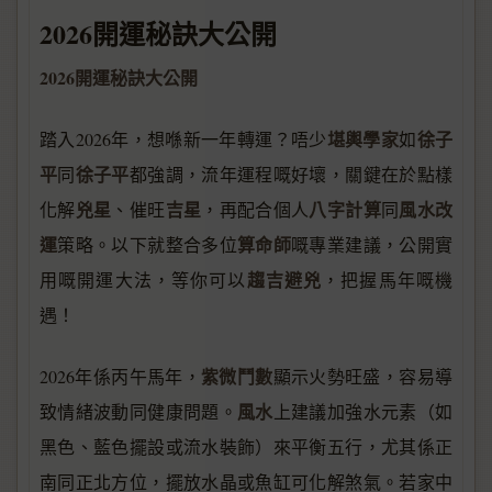
2026開運秘訣大公開
2026開運秘訣大公開
堪輿學家
徐子
踏入2026年，想喺新一年轉運？唔少
如
平
徐子平
同
都強調，流年運程嘅好壞，關鍵在於點樣
兇星
吉星
八字計算
風水改
化解
、催旺
，再配合個人
同
運
算命師
策略。以下就整合多位
嘅專業建議，公開實
趨吉避兇
用嘅開運大法，等你可以
，把握馬年嘅機
遇！
紫微鬥數
2026年係丙午馬年，
顯示火勢旺盛，容易導
風水
致情緒波動同健康問題。
上建議加強水元素（如
黑色、藍色擺設或流水裝飾）來平衡五行，尤其係正
南同正北方位，擺放水晶或魚缸可化解煞氣。若家中