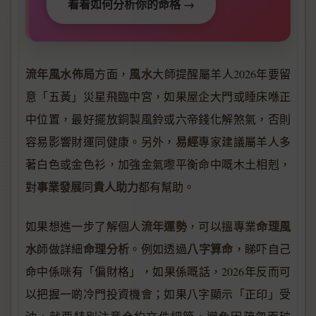
看看如何分析你的命格 →
流年風水佈局
風水
方面，
大師提醒屬羊人2026年要留
意「五黃」災星飛臨中宮，如果屋企大門或睡床喺正
中位置，最好擺放銅製風鈴或六帝錢化解煞氣，否則
易經
容易影響財運同健康。另外，
專家建議屬羊人多
著白色或金色衫，加強金氣嚟平衡命中嘅木土相剋，
事業發展
貴人助力
對
同
都有幫助。
流年運勢
命理風
如果想進一步了解個人
，可以搵專業
水
命理分析
八字算命
師做詳細
。例如透過
，睇吓自己
命中係咪有「偏財格」，如果係嘅話，2026年反而可
以把握一啲冷門投資機會；如果八字顯示「正印」受