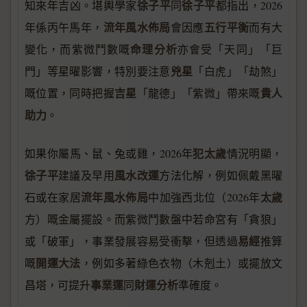
徐子平
徐子平
知來年吉凶。堪輿學家
同
都指出，2026
流年風水佈局
五行平衡
年係丙午馬年，
會因應
而有大
命理分析
變化，而紫微鬥數嘅
亦會受「天同」「巨
兇星
門」等星曜影響，特別要注意
「白虎」「劫煞」
吉星
貴人
嘅位置，同時把握
「龍德」「紫微」帶來嘅
助力
。
犯太歲
如果你屬馬、鼠、兔或雞，2026年
情況明顯，
徐子平
風水改運
建議及早用
方法化解，例如佩戴黑曜
流年風水佈局
太歲
石或在家居
中加強西北位（2026年
方）嘅金屬擺設。而紫微鬥數盤中若命宮有「貪狼」
易經
或「破軍」，事業發展容易受衝擊，但透過
推算
開運大法
嘅
，例如多著綠色衣物（木剋土）或擺放文
事業運
財運分析
昌塔，可提升
同
準確度。