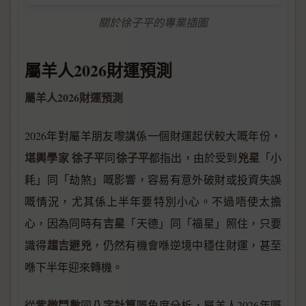
關於徐子平的專業插圖
屬羊人2026財運預測
屬羊人2026財運預測
2026年對屬羊朋友嚟講係一個財運起伏較大嘅年份，
堪輿學家
徐子平
徐子平
兇星
同
都指出，由於受到
「小
耗」同「劫煞」嘅影響，容易有意外破財或投資失誤
嘅情況，尤其係上半年要特別小心。不過唔使太擔
吉星
心，因為同時有
「天德」同「福星」照住，只要
趨吉避兇
識得
，仍然有機會喺逆境中穩住財運，甚至
喺下半年迎來轉機。
紫微鬥數
八字計算
從
同
嘅角度分析，屬羊人2026年嘅