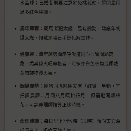
水晶球；已婚者則要注意避免桃花劫，房間忌用
過多紅色裝飾。
馬年運程
犯太歲
：屬馬者
，易有變動，建議年初
攝太歲，佩戴黑曜石手鏈化解是非。
健康運
流年運勢
：
顯示呼吸道同心血管問題高
危，尤其係火旺命格者，可多穿白色衣物或佩戴
金屬飾物洩火氣。
姻緣運勢
：屬狗同虎嘅朋友有「紅鸞」星動，宜
把握農曆二月同八月嘅桃花月，但需避開爛桃
命理師
花，可請
推算正緣時機。
命理建議
：每日早上7至9時（辰時）面向東方深
呼吸三次，吸納青龍吉氣。