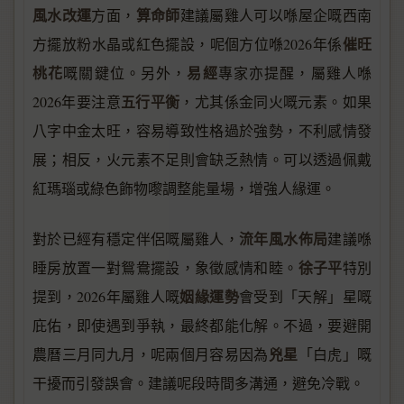
風水改運
算命師
方面，
建議屬雞人可以喺屋企嘅西南
催旺
方擺放粉水晶或紅色擺設，呢個方位喺2026年係
桃花
易經
嘅關鍵位。另外，
專家亦提醒，屬雞人喺
五行平衡
2026年要注意
，尤其係金同火嘅元素。如果
八字中金太旺，容易導致性格過於強勢，不利感情發
展；相反，火元素不足則會缺乏熱情。可以透過佩戴
紅瑪瑙或綠色飾物嚟調整能量場，增強人緣運。
流年風水佈局
對於已經有穩定伴侶嘅屬雞人，
建議喺
徐子平
睡房放置一對鴛鴦擺設，象徵感情和睦。
特別
姻緣運勢
提到，2026年屬雞人嘅
會受到「天解」星嘅
庇佑，即使遇到爭執，最終都能化解。不過，要避開
兇星
農曆三月同九月，呢兩個月容易因為
「白虎」嘅
干擾而引發誤會。建議呢段時間多溝通，避免冷戰。