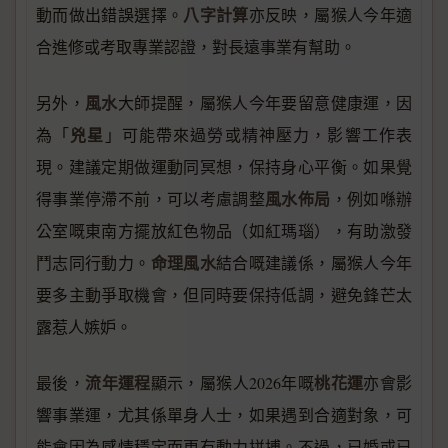
八字計算
動而做出錯誤選擇。
亦反映，屬猴人今年適
合進修或考取專業認證，對長遠事業有幫助。
風水
另外，
大師提醒，屬猴人今年要留意健康運，因
兇星
為「
」可能帶來過勞或精神壓力，影響工作表
現。建議定期做運動同冥想，保持身心平衡。如果覺
風水佈局
得事業停滯不前，可以考慮調整
，例如喺辦
公室嘅東南方擺放紅色物品（如紅瑪瑙），有助激發
命理風水
鬥志同行動力。
結合嘅建議係，屬猴人今年
要多主動爭取機會，但同時要保持低調，避免鋒芒太
露惹人嫉妒。
流年運程
桃花運
最後，
顯示，屬猴人2026年嘅
亦會影
響事業運，尤其係單身人士，如果遇到合適對象，可
能會因為感情穩定而更有動力拼搏。不過，已婚或已