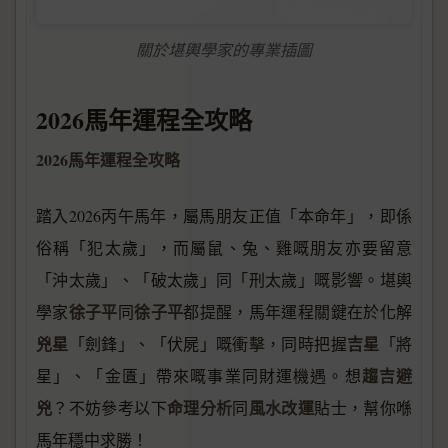
關於堪輿學家的專業插圖
2026馬年運程全攻略
2026馬年運程全攻略
踏入2026丙午馬年，屬馬朋友正值「本命年」，即係
俗稱「犯太歲」，而屬鼠、兔、雞嘅朋友亦要留意
「沖太歲」、「破太歲」同「刑太歲」嘅影響。堪輿
徐子平
徐子平
學家
同
都提醒，馬年運程關鍵在於化解
兇星
吉星
「劍鋒」、「伏屍」嘅衝擊，同時把握
「將
趨吉避
星」、「金匱」帶來嘅事業同財運機遇。想
兇
命理分析
風水改運
？不妨參考以下
同
貼士，幫你喺
馬年穩中求勝！