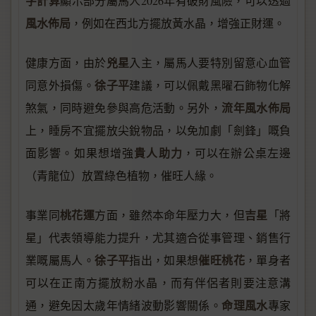
字計算
顯示部分屬馬人2026年有破財風險，可以透過
風水佈局
，例如在西北方擺放黃水晶，增強正財運。
兇星
健康方面，由於
入主，屬馬人要特別留意心血管
徐子平
同意外損傷。
建議，可以佩戴黑曜石飾物化解
流年風水佈局
煞氣，同時避免參與高危活動。另外，
上，睡房不宜擺放尖銳物品，以免加劇「劍鋒」嘅負
貴人助力
面影響。如果想增強
，可以在辦公桌左邊
（青龍位）放置綠色植物，催旺人緣。
桃花運
吉星
事業同
方面，雖然本命年壓力大，但
「將
星」代表領導能力提升，尤其適合從事管理、銷售行
徐子平
催旺桃花
業嘅屬馬人。
指出，如果想
，單身者
可以在正南方擺放粉水晶，而有伴侶者則要注意溝
命理風水
通，避免因太歲年情緒波動影響關係。
專家