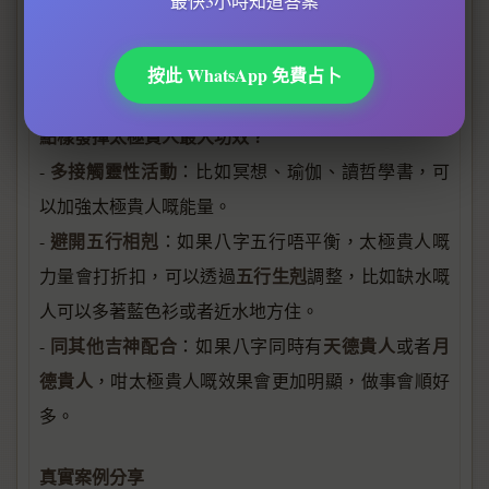
最快3小時知道答案
化解凶煞
孤鸞煞
空亡
3.
：當你八字有
、
呢啲唔吉利嘅
神煞時，太極貴人可以減輕佢哋嘅負面影響，等你有
按此 WhatsApp 免費占卜
機會逢凶化吉。
點樣發揮太極貴人最大功效？
多接觸靈性活動
-
：比如冥想、瑜伽、讀哲學書，可
以加強太極貴人嘅能量。
避開五行相剋
-
：如果八字五行唔平衡，太極貴人嘅
五行生剋
力量會打折扣，可以透過
調整，比如缺水嘅
人可以多著藍色衫或者近水地方住。
同其他吉神配合
天德貴人
月
-
：如果八字同時有
或者
德貴人
，咁太極貴人嘅效果會更加明顯，做事會順好
多。
真實案例分享