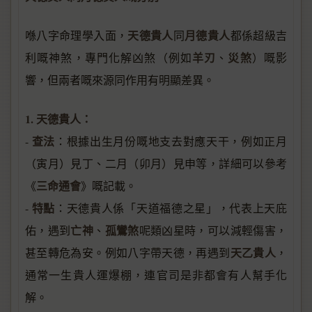
天德貴人
月德貴人
喺八字命理學入面，
同
都係超級吉
羊刃
災煞
利嘅神煞，專門化解凶煞（例如
、
）嘅影
響，但兩者嘅來源同作用有明顯差異。
1. 天德貴人：
查法
-
：根據出生月份嘅地支去對應天干，例如正月
（寅月）見丁、二月（卯月）見申等，詳細可以參考
三命通會
《
》嘅記載。
特點
-
：天德貴人係「天道福德之星」，代表上天庇
亡神
孤鸞煞
佑，遇到
、
呢類凶星時，可以減輕傷害，
天乙貴人
甚至轉危為安。例如八字帶天德，再遇到
，
通常一生貴人運爆棚，連官司是非都會有人幫手化
解。