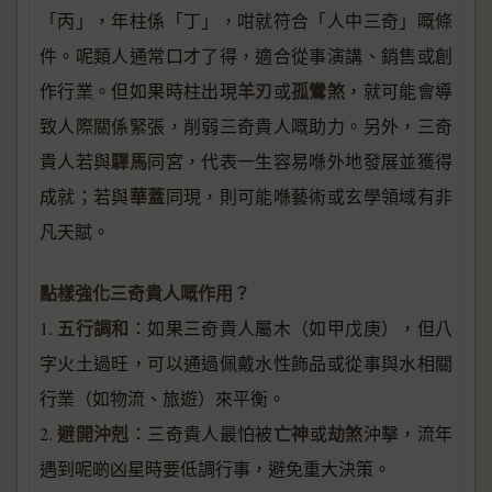
「丙」，年柱係「丁」，咁就符合「人中三奇」嘅條
件。呢類人通常口才了得，適合從事演講、銷售或創
羊刃
孤鸞煞
作行業。但如果時柱出現
或
，就可能會導
致人際關係緊張，削弱三奇貴人嘅助力。另外，三奇
驛馬
貴人若與
同宮，代表一生容易喺外地發展並獲得
華蓋
成就；若與
同現，則可能喺藝術或玄學領域有非
凡天賦。
點樣強化三奇貴人嘅作用？
五行調和
1.
：如果三奇貴人屬木（如甲戊庚），但八
字火土過旺，可以通過佩戴水性飾品或從事與水相關
行業（如物流、旅遊）來平衡。
避開沖剋
亡神
劫煞
2.
：三奇貴人最怕被
或
沖擊，流年
遇到呢啲凶星時要低調行事，避免重大決策。