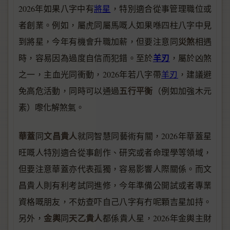
2026年如果八字中有
將星
，特別適合從事管理職位或
者創業。例如，屬虎同屬馬嘅人如果喺四柱八字中見
災煞
到將星，今年有機會升職加薪，但要注意同
相遇
羊刃
時，容易因為過度自信而犯錯。至於
，屬於凶煞
之一，主血光同衝動，2026年若八字帶
羊刃
，建議避
五行平衡
免高危活動，同時可以通過
（例如加強木元
素）嚟化解煞氣。
華蓋
文昌貴人
同
就同智慧同藝術有關，2026年華蓋星
旺嘅人特別適合從事創作、研究或者命理學等領域，
但要注意華蓋亦代表孤獨，容易影響人際關係。而文
昌貴人則有利考試同進修，今年準備公開試或者專業
資格嘅朋友，不妨查吓自己八字有冇呢顆吉星加持。
金輿
天乙貴人
另外，
同
都係貴人星，2026年金輿主財