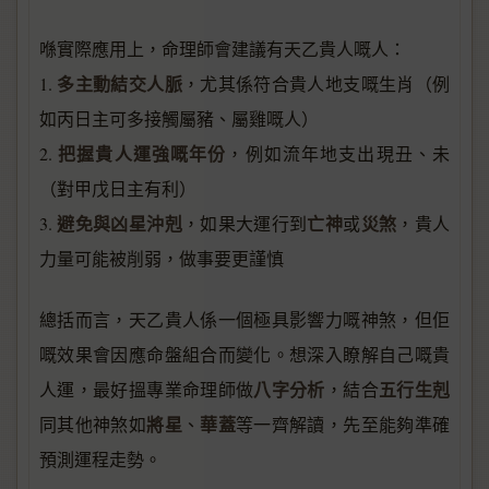
喺實際應用上，命理師會建議有天乙貴人嘅人：
多主動結交人脈
1.
，尤其係符合貴人地支嘅生肖（例
如丙日主可多接觸屬豬、屬雞嘅人）
把握貴人運強嘅年份
2.
，例如流年地支出現丑、未
（對甲戊日主有利）
避免與凶星沖剋
亡神
災煞
3.
，如果大運行到
或
，貴人
力量可能被削弱，做事要更謹慎
總括而言，天乙貴人係一個極具影響力嘅神煞，但佢
嘅效果會因應命盤組合而變化。想深入瞭解自己嘅貴
八字分析
五行生剋
人運，最好搵專業命理師做
，結合
將星
華蓋
同其他神煞如
、
等一齊解讀，先至能夠準確
預測運程走勢。