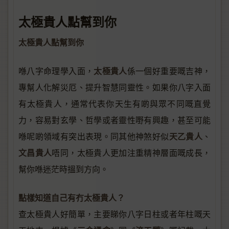
太極貴人點幫到你
太極貴人點幫到你
太極貴人
喺八字命理學入面，
係一個好重要嘅吉神，
專幫人化解災厄、提升智慧同靈性。如果你八字入面
有太極貴人，通常代表你天生有啲與眾不同嘅直覺
力，容易對玄學、哲學或者靈性嘢有興趣，甚至可能
天乙貴人
喺呢啲領域有突出表現。同其他神煞好似
、
文昌貴人
唔同，太極貴人更加注重精神層面嘅成長，
幫你喺迷茫時搵到方向。
點樣知道自己有冇太極貴人？
查太極貴人好簡單，主要睇你八字日柱或者年柱嘅天