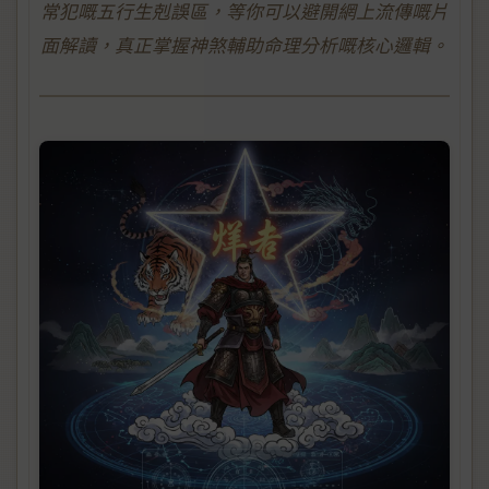
常犯嘅五行生剋誤區，等你可以避開網上流傳嘅片
面解讀，真正掌握神煞輔助命理分析嘅核心邏輯。