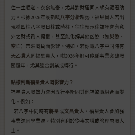
住一生順遂、衣食無憂，尤其對財運同人緣有顯著助
八字分析
力。根據2026年最新嘅
趨勢，福星貴人若出
現喺四柱八字嘅日柱或時柱，往往預示住該年會有意
災煞
外之財或貴人提攜，甚至能化解其他凶煞（如
、
空亡
）帶來嘅負面影響。例如，若你嘅八字中同時有
天乙貴人
同福星貴人，咁2026年好可能係事業突破嘅
關鍵年，尤其適合創業或轉行。
點樣判斷福星貴人嘅影響力？
福星貴人嘅效力會因五行平衡同其他神煞嘅組合而變
化。例如：
將星
文昌貴人
- 若八字中同時有
或
，福星貴人會加強
事業運同學業運，特別有利於從事文職或管理層嘅人
士。