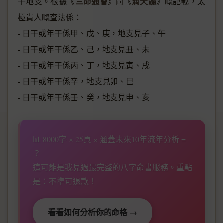
三命通會
滴天髓
干地支。根據《
》同《
》嘅記載，太
極貴人嘅查法係：
- 日干或年干係甲、戊、庚，地支見子、午
- 日干或年干係乙、己，地支見丑、未
- 日干或年干係丙、丁，地支見寅、戌
- 日干或年干係辛，地支見卯、巳
- 日干或年干係壬、癸，地支見申、亥
📊 8000字 × 25頁 × 涵蓋未來10年流年分析 =
？
這可能是我見過最完整的八字命書服務。重點
是：不準可退款！
看看如何分析你的命格 →