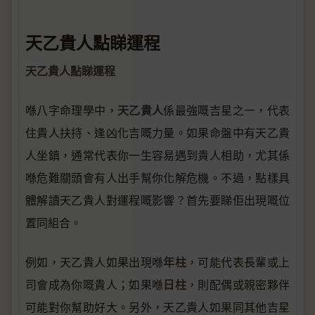
天乙貴人點睇運程
天乙貴人點睇運程
天乙貴人
喺八字命理學中，
係最強嘅吉星之一，代表
住貴人扶持、逢凶化吉嘅力量。如果命盤中有天乙貴
人坐鎮，通常代表你一生容易遇到貴人相助，尤其係
喺危難關頭會有人出手幫你化解危機。不過，點樣具
體解讀天乙貴人對運程嘅影響？首先要睇佢出現嘅位
置同組合。
年柱
例如，天乙貴人如果出現喺
，可能代表長輩或上
日柱
司會成為你嘅貴人；如果喺
，則配偶或親密夥伴
可能對你幫助好大。另外，天乙貴人如果同其他吉星