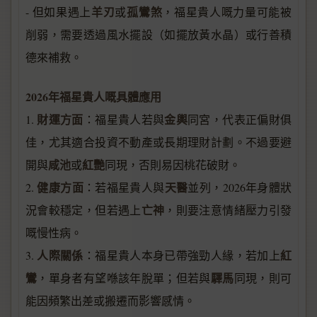
羊刃
孤鸞煞
- 但如果遇上
或
，福星貴人嘅力量可能被
削弱，需要透過風水擺設（如擺放黃水晶）或行善積
德來補救。
2026年福星貴人嘅具體應用
財運方面
金輿
1.
：福星貴人若與
同宮，代表正偏財俱
佳，尤其適合投資不動產或長期理財計劃。不過要避
咸池
紅艷
開與
或
同現，否則易因桃花破財。
健康方面
天醫
2.
：若福星貴人與
並列，2026年身體狀
亡神
況會較穩定，但若遇上
，則要注意情緒壓力引發
嘅慢性病。
人際關係
紅
3.
：福星貴人本身已帶強勁人緣，若加上
鸞
驛馬
，單身者有望喺該年脫單；但若與
同現，則可
能因頻繁出差或搬遷而影響感情。