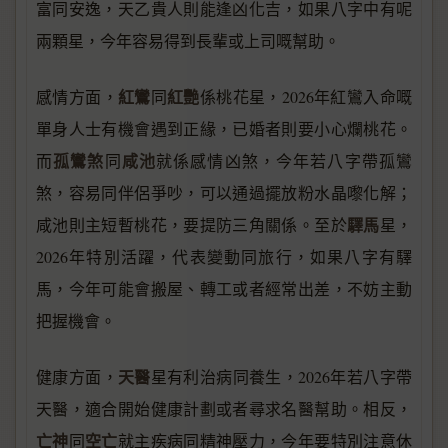
富同安逸，天乙貴人則能逢凶化吉，如果八字中有呢
兩顆星，今年容易得到長輩或上司嘅幫助。
紅鸞
紅艷
感情方面，
同
係桃花星，2026年紅鸞入命嘅
單身人士有機會遇到正緣，已婚者則要小心爛桃花。
孤鸞煞
咸池
而
同
就係感情凶煞，今年若八字帶孤鸞
煞，容易同伴侶爭吵，可以通過擺放粉水晶嚟化解；
驛馬
咸池則主短暫桃花，要提防三角關係。至於
星，
2026年特別活躍，代表變動同旅行，如果八字有驛
馬，今年可能會搬屋、轉工或者經常出差，不妨主動
把握機會。
天醫
健康方面，
星有利治病同養生，2026年若八字帶
天醫，適合開始健康計劃或者尋求名醫幫助。相反，
亡神
空亡
同
就主疾病同精神壓力，今年要特別注意休