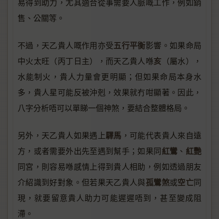
易得到助力，尤其適合從事需要人脈嘅工作，例如銷
售、公關等。
五行平衡
不過，天乙貴人嘅作用亦受
影響。如果命局
亥
中火太旺（丙丁日主），而天乙貴人喺
（屬水），
水能制火，貴人力量會更明顯；但如果命局本身水
多，貴人星可能反被沖剋，效果就冇咁顯著。因此，
八字分析唔可以單睇一個神煞，要結合整體格局。
驛馬
另外，天乙貴人如果遇上
，可能代表貴人來自遠
紅鸞
紅艷
方，或者需要外出先至遇到幫手；如果同
、
同宮，則容易喺感情上得到貴人相助，例如透過朋友
孤鸞煞
空亡
介紹識到好對象。但若果天乙貴人與
或
同
現，就要留意貴人助力可能遲遲唔到，甚至變成阻
滯。