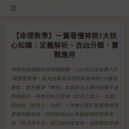
☰
【命理教學】一篇看懂神煞5大核
心知識：定義解析、吉凶分類、實
戰應用
神煞作為傳統命理學嘅精髓，2026年仍係批算八字
嘅重要指標。本文由專業命理師拆解神煞5大實用
重點：首先釐清「神煞」本質係古人歸納出嘅干支
特殊組合，再教你點分吉神（如天乙貴人、文昌）
同凶煞（如羊刃、劫煞），仲會公開紅鸞星動嘅戀
愛運判斷祕訣。特別收錄2026年最新神煞對照表，
用「甲戊見牛羊」等口訣快速查詢，並提醒初學者