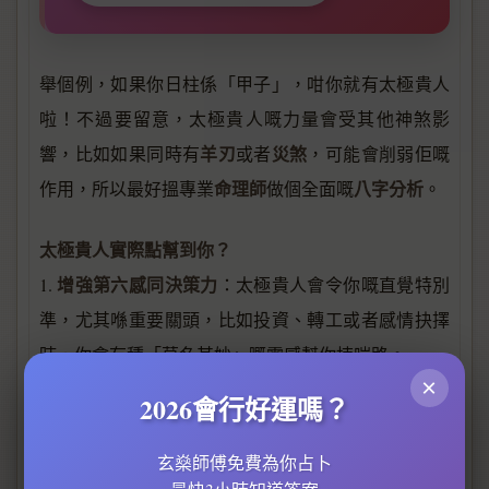
舉個例，如果你日柱係「甲子」，咁你就有太極貴人
啦！不過要留意，太極貴人嘅力量會受其他神煞影
羊刃
災煞
響，比如如果同時有
或者
，可能會削弱佢嘅
命理師
八字分析
作用，所以最好搵專業
做個全面嘅
。
太極貴人實際點幫到你？
增強第六感同決策力
1.
：太極貴人會令你嘅直覺特別
準，尤其喺重要關頭，比如投資、轉工或者感情抉擇
時，你會有種「莫名其妙」嘅靈感幫你揀啱路。
×
適合學習玄學或靈性知識
命理學
2.
：如果你對
、風
2026會行好運嗎？
水、宗教有興趣，太極貴人會令你學得快、悟性高，
命理研究
甚至可能成為出色嘅
者。
玄燊師傅免費為你占卜