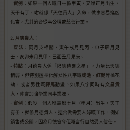
實例
-
：如果一個人嘅日柱係甲寅，又喺正月出生，
天干有丁，咁就係「天德貴人」入命，做事容易逢凶
化吉，尤其適合從事公職或慈善行業。
2. 月德貴人：
查法
-
：同月支相關，寅午戌月見丙、申子辰月見
壬、亥卯未月見甲、巳酉丑月見庚。
特點
-
：月德貴人係「陰德積累之星」，力量比天德
咸池
紅艷
稍弱，但特別擅長化解女性八字嘅
、
等桃花
驛馬
文昌貴
劫，或者男性嘅
動盪。如果八字同時有
人
，仲會加強學業同事業運。
實例
-
：假設一個人喺農曆七月（申月）出生，天干
有壬，就係月德貴人，適合做需要人緣嘅工作，例如
銷售或公關，因為月德會令佢嘅言行自然受人信任。