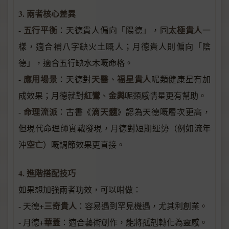
3. 兩者核心差異
五行平衡
太極貴人
-
：天德貴人偏向「陽德」，同
一
樣，適合補八字缺火土嘅人；月德貴人則偏向「陰
德」，適合五行缺水木嘅命格。
應用場景
天醫
福星貴人
-
：天德對
、
呢類健康星有加
紅鸞
金輿
成效果；月德就對
、
呢類感情星更有幫助。
命理流派
滴天髓
-
：古書《
》認為天德嘅層次更高，
但現代命理師實戰發現，月德對短期運勢（例如流年
空亡
沖
）嘅調節效果更直接。
4. 進階搭配技巧
如果想加強兩者功效，可以咁做：
三奇貴人
- 天德+
：容易遇到罕見機遇，尤其利創業。
華蓋
- 月德+
：適合藝術創作，能將孤剋轉化為靈感。