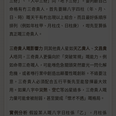
三奇」、「人中三奇」同「地下三奇」。要判斷自己
命格有冇三奇貴人，首先要睇八字四柱（年、月、
日、時）嘅天干有冇出現以上組合，而且最好係順序
排列（例如年柱甲、月柱戊、日柱庚），咁先至算係
真正嘅三奇貴人。
三奇貴人嘅影響力
天乙貴人
文昌貴
同其他貴人星如
、
人
唔同，三奇貴人更偏向於「突破常規」嘅能力。例
如命帶三奇嘅人，可能喺危急關頭突然靈光一閃化解
危機，或者喺行業中創造出顛覆性嘅創新。不過要注
意，三奇貴人必須配合五行平衡先至能發揮最大效
災煞
空亡
用。如果八字中
、
等凶星過多，三奇貴人嘅
力量可能會被削弱，甚至變成「懷才不遇」嘅格局。
實例分析
假設某人嘅八字日柱係「乙」，月柱係