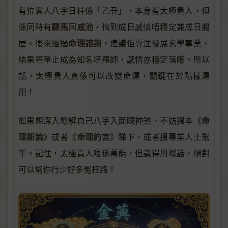
有位客人八字日柱係「乙丑」，本身有太極貴人，但
驛馬
咸池
係同時有
同
，搞到成日感情唔穩定兼成日搬
命理諮詢
屋。後來經過
，建議佢專注發展玄學事業，
結果唔單止成為知名塔羅師，感情亦穩定落嚟。所以
話，太極貴人真係可以改變命運，關鍵在於點樣運
用！
命
如果想深入瞭解自己八字入面嘅神煞，不妨搵本《
理新論
命理約言
》或者《
》睇下，或者搵專業人士幫
手。記住，太極貴人唔係萬能，但識得用嘅話，絕對
可以幫你行少好多冤枉路！