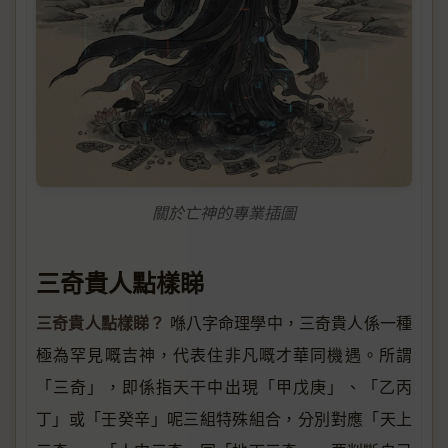
關於亡神的專業插圖
三奇貴人點樣睇
三奇貴人點樣睇？
喺八字命理學中，三奇貴人係一種
極為罕見嘅吉神，代表住非凡嘅才華同機遇。所謂
「三奇」，即係指天干中出現「甲戊庚」、「乙丙
丁」或「壬癸辛」呢三組特殊組合，分別對應「天上