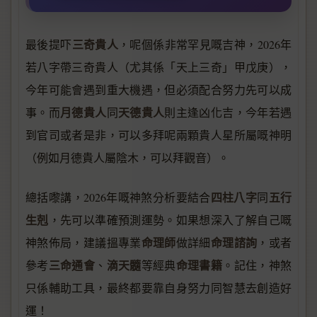
三奇貴人
最後提吓
，呢個係非常罕見嘅吉神，2026年
若八字帶三奇貴人（尤其係「天上三奇」甲戊庚），
今年可能會遇到重大機遇，但必須配合努力先可以成
月德貴人
天德貴人
事。而
同
則主逢凶化吉，今年若遇
到官司或者是非，可以多拜呢兩顆貴人星所屬嘅神明
（例如月德貴人屬陰木，可以拜觀音）。
四柱八字
五行
總括嚟講，2026年嘅神煞分析要結合
同
生剋
，先可以準確預測運勢。如果想深入了解自己嘅
命理師
命理諮詢
神煞佈局，建議搵專業
做詳細
，或者
三命通會
滴天髓
命理書籍
參考
、
等經典
。記住，神煞
只係輔助工具，最終都要靠自身努力同智慧去創造好
運！