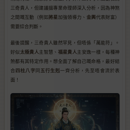
三奇貴人，但建議搵專業命理師深入分析，因為神煞
將星
金輿
之間嘅互動（例如
加強領導力、
代表財富）
需要綜合判斷。
最後提醒，三奇貴人雖然罕見，但唔係「萬能符」。
太極貴人
福星貴人
好似
主智慧、
主安逸一樣，每種神
煞都有其特定作用。想全面了解自己嘅命格，最好結
四柱八字
五行生剋
合
同
一齊分析，先至唔會流於表
面！