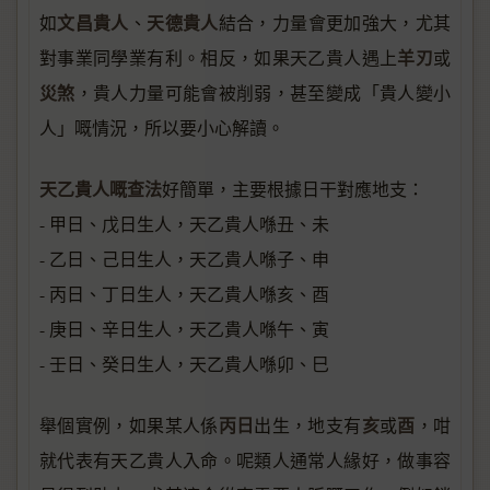
文昌貴人
天德貴人
如
、
結合，力量會更加強大，尤其
羊刃
對事業同學業有利。相反，如果天乙貴人遇上
或
災煞
，貴人力量可能會被削弱，甚至變成「貴人變小
人」嘅情況，所以要小心解讀。
天乙貴人嘅查法
好簡單，主要根據日干對應地支：
- 甲日、戊日生人，天乙貴人喺丑、未
- 乙日、己日生人，天乙貴人喺子、申
- 丙日、丁日生人，天乙貴人喺亥、酉
- 庚日、辛日生人，天乙貴人喺午、寅
- 壬日、癸日生人，天乙貴人喺卯、巳
丙日
亥
酉
舉個實例，如果某人係
出生，地支有
或
，咁
就代表有天乙貴人入命。呢類人通常人緣好，做事容