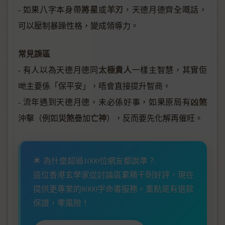
將星
羊刃
- 如果八字本身帶
或
，天德月德齊全嘅話，
可以壓制暴躁性格，變成領導力。
常見誤區
太極貴人
- 有人以為天德月德同
一樣主智慧，其實佢
哋主要係「保平安」，唔會直接提升智商。
凶煞
- 流年遇到天德月德，未必係好事，如果原局有
災煞
亡神
沖擊（例如
疊加
），反而要先化解再催旺。
🌟 為什麼超過1000位網友都說準？
這位香港玄學家從討論區累積千則好評，現在
提供更專業的8000字命書服務。重點是有退款
保證，零風險！