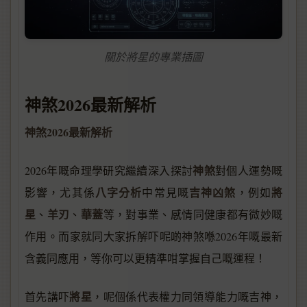
關於將星的專業插圖
神煞2026最新解析
神煞2026最新解析
神煞
2026年嘅命理學研究繼續深入探討
對個人運勢嘅
八字分析
吉神凶煞
將
影響，尤其係
中常見嘅
，例如
星
羊刃
華蓋
、
、
等，對事業、感情同健康都有微妙嘅
作用。而家就同大家拆解吓呢啲神煞喺2026年嘅最新
含義同應用，等你可以更精準咁掌握自己嘅運程！
將星
首先講吓
，呢個係代表權力同領導能力嘅吉神，