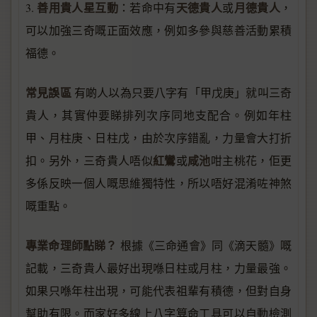
善用貴人星互動
天德貴人
月德貴人
3.
：若命中有
或
，
可以加強三奇嘅正面效應，例如多參與慈善活動累積
福德。
常見誤區
有啲人以為只要八字有「甲戊庚」就叫三奇
貴人，其實仲要睇排列次序同地支配合。例如年柱
甲、月柱庚、日柱戊，由於次序錯亂，力量會大打折
紅鸞
咸池
扣。另外，三奇貴人唔似
或
咁主桃花，佢更
多係反映一個人嘅思維獨特性，所以唔好混淆咗神煞
嘅重點。
專業命理師點睇？
根據《三命通會》同《滴天髓》嘅
記載，三奇貴人最好出現喺日柱或月柱，力量最強。
如果只喺年柱出現，可能代表祖輩有積德，但對自身
幫助有限。而家好多線上八字算命工具可以自動檢測