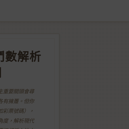
鬥數解析
開
生重要關頭會尋
各有擁躉。但你
如彩票號碼），
角度，解析現代