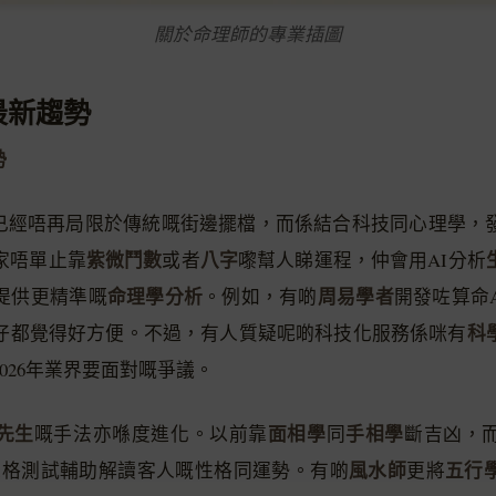
關於命理師的專業插圖
最新趨勢
勢
行業已經唔再局限於傳統嘅街邊擺檔，而係結合科技同心理學，
紫微鬥數
八字
家唔單止靠
或者
嚟幫人睇運程，仲會用AI分析
命理學分析
周易學者
提供更精準嘅
。例如，有啲
開發咗算命
科
仔都覺得好方便。不過，有人質疑呢啲科技化服務係咪有
026年業界要面對嘅爭議。
先生
面相學
手相學
嘅手法亦喺度進化。以前靠
同
斷吉凶，
風水師
五行
I人格測試輔助解讀客人嘅性格同運勢。有啲
更將