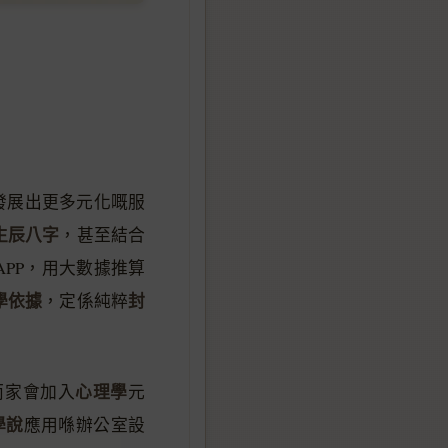
發展出更多元化嘅服
生辰八字
，甚至結合
APP，用大數據推算
學依據
封
，定係純粹
心理學
而家會加入
元
學說
應用喺辦公室設