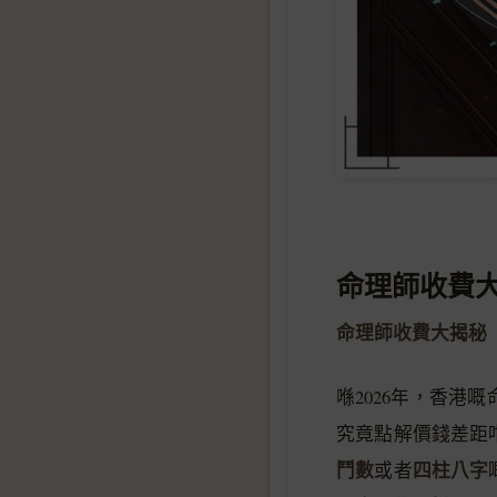
命理師收費
命理師收費大揭秘
喺2026年，香
究竟點解價錢差距
鬥數
四柱八字
或者