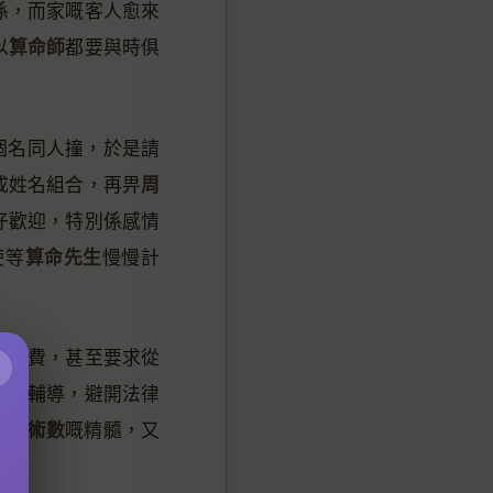
係，而家嘅客人愈來
算命師
以
都要與時俱
個名同人撞，於是請
周
成姓名組合，再畀
仔歡迎，特別係感情
算命先生
使等
慢慢計
詢
收費，甚至要求從
×
心靈輔導，避開法律
術數
傳統
嘅精髓，又