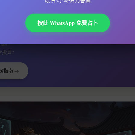
最快3小時得到答案
勢會更好還是更差？
按此 WhatsApp 免費占卜
不如提前知道：
是壞?
時到?
合投資?
26指南 →