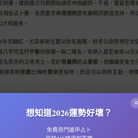
旺財運，連跨國公司都開始請佢哋做顧問。不過，要留意嘅
占卜術
命理諮詢
目相信
，反而要求
要有邏輯同實證支持，所
口才呃飯食。
026年亦翻紅，尤其係新生嬰兒改名服務。好多父母唔想仔女
柱八字
五行平衡
同
改個獨一無二嘅名。有啲人甚至會用AI生
塔羅牌
占星術
個名既吉利又唔老土。至於
同
，就繼續受後生
術數
算命
覺得呢啲
比傳統
更貼地，而且可以即時互動，唔
封建迷信
命理諮
監管問題。隨住
爭議升溫，有地區開始規管
水師
算命先生
命理學分析
想知道2026運勢好壞？
同
轉行做「人生導師」，將
包裝成
命理師
026年嘅算命行業正處於新舊交替嘅階段，
既要保留
免費奇門遁甲占卜
變化，先至可以喺競爭中生存落去。