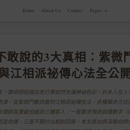
Home
About Us
Contact
Pages
▼
不敢說的3大真相：紫微
與江相派祕傳心法全公
的今天，算命師這個古老行業依然充滿神祕色彩。許多人在人
迷津，從紫微鬥數排盤到江相派祕傳技法，各種算命方式
命理師其實最怕遇到三種客人：一是要求預測具體數字（
既定命運，三是不願付出相對回報。本文將由資深算命師