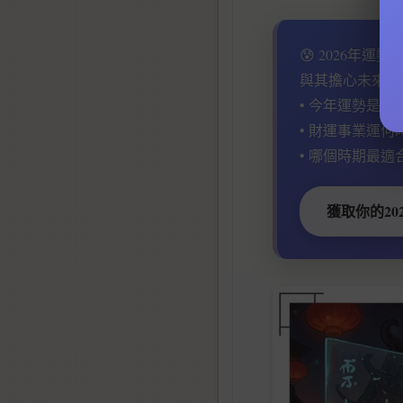
😰 2026年運
與其擔心未來，
• 今年運勢是好
• 財運事業運何
• 哪個時期最適
獲取你的20