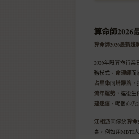
算命師2026
算命師2026最新趨
2026年嘅算命
命理師
務模式。
而
占星術
塔羅牌
同
，
流年運勢
，連後生
建迷信
，呢個亦係2
江相派
算命
同傳統
素，例如用MBT