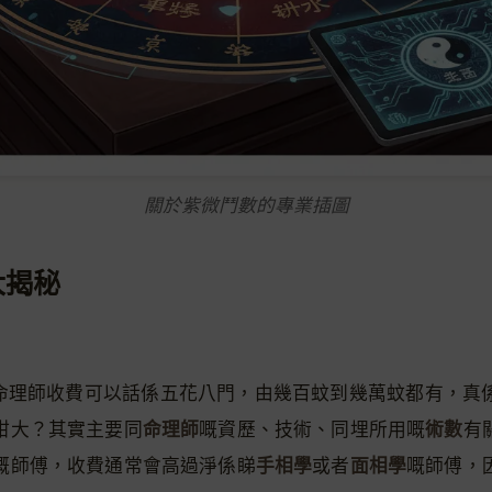
關於紫微鬥數的專業插圖
大揭秘
港嘅命理師收費可以話係五花八門，由幾百蚊到幾萬蚊都有，真
命理師
術數
咁大？其實主要同
嘅資歷、技術、同埋所用嘅
有
手相學
面相學
嘅師傅，收費通常會高過淨係睇
或者
嘅師傅，