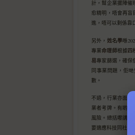
計，幫企業擺陣催
愈精明，唔會再盲
進，唔可以剩係靠
姓名學
另外，
喺2
命理師
四
專業
根據
易
專家篩選，確保
同事業問題，佢哋
數。
不過，行業亦面臨
風
業者考牌。有啲
風險。總括嚟講，2
要適應科技同社會