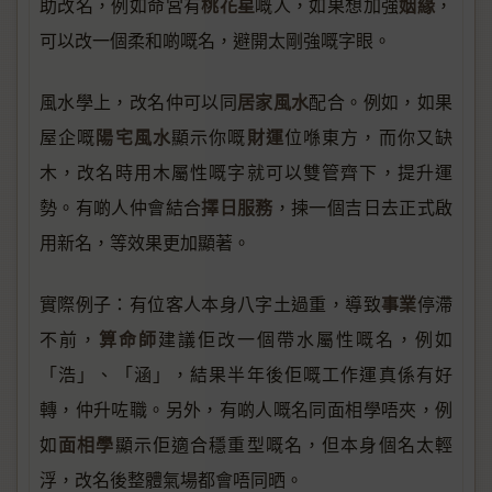
桃花星
姻緣
助改名，例如命宮有
嘅人，如果想加強
，
可以改一個柔和啲嘅名，避開太剛強嘅字眼。
居家風水
風水學上，改名仲可以同
配合。例如，如果
陽宅風水
財運
屋企嘅
顯示你嘅
位喺東方，而你又缺
木，改名時用木屬性嘅字就可以雙管齊下，提升運
擇日服務
勢。有啲人仲會結合
，揀一個吉日去正式啟
用新名，等效果更加顯著。
事業
實際例子：有位客人本身八字土過重，導致
停滯
算命師
不前，
建議佢改一個帶水屬性嘅名，例如
「浩」、「涵」，結果半年後佢嘅工作運真係有好
轉，仲升咗職。另外，有啲人嘅名同面相學唔夾，例
面相學
如
顯示佢適合穩重型嘅名，但本身個名太輕
浮，改名後整體氣場都會唔同晒。