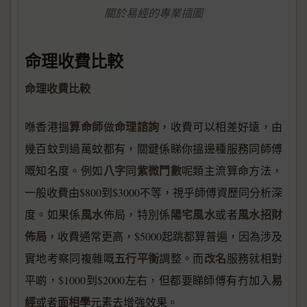
關於易經的專業插圖
命理收費比較
命理收費比較
算命師
命理諮詢
喺香港搵
做
，收費可以相差好遠，由
幾百蚊到過萬蚊都有，關鍵係睇你搵邊種服務同師傅
八字
紫微鬥數
嘅知名度。例如
同
呢類主流算命方法，
一般收費由$800到$3000不等，視乎師傅資歷同分析深
風水
陽宅風水
風水招財
度。如果係
佈局，特別係
或者
佈局
，收費通常更高，$5000起跳都算普遍，因為涉及
五行平衡
改名
實地考察同複雜嘅
調整。而
服務就相對
易
平啲，$1000到$2000左右，但都要睇師傅有冇加入
經
面相學
或者
元素去增強效果。