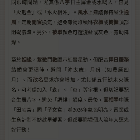
八字
同眼睛問題，尤其係
日主屬金或水嘅人，容易
風水
通
「火剋金」或「水火相沖」。
上建議保持屋企
風
開窗
衣櫃
櫥櫃
，定期
換氣，避免雜物堆積喺
或
頂部
被單
阻礙氣流。另外，
顏色可選淺藍或灰色，有助降
燥。
姻緣
紫微鬥數
擇日服務
至於
，
顯示紅鸞星動，但配合
結婚會更穩陣，避開「沖太歲」月份（如農曆四
改名
月）。而
需求亦會增加，尤其係五行缺木火嘅
名，可考慮加入「森」、「炎」等字根，但切記要配
面相學
合生辰八字，避免「調候」過度。最後，
中嘅
「田宅宮」同「子女宮」喺2026年氣色明亮，置業或
生育計劃不妨趁早部署，但都要睇埋個人流年大運先
好行動！