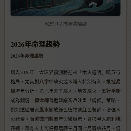
關於八字的專業插圖
2026年命理趨勢
2026年命理趨勢
踏入2026年，命理界預測將迎來「木火通明」嘅五行
八字
易
格局，尤其對
中缺火或木嘅人特別有利。根據
經
五行平衡
流年分析，乙巳年天干屬木、地支屬火，
算命師
成為關鍵，
普遍建議客戶注重「調候」策略，
風水
例如透過居家
擺放綠色植物或紅色裝飾，增強木
紫微鬥數
桃
火能量。而
流年命盤顯示，貪狼星入廟利
花運
，單身人士可把握農曆三月同七月嘅桃花月，但