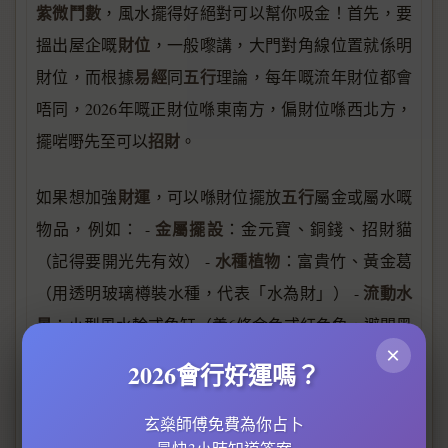
紫微鬥數
，風水擺得好絕對可以幫你吸金！首先，要
財位
搵出屋企嘅
，一般嚟講，大門對角線位置就係明
易經
五行
財位，而根據
同
理論，每年嘅流年財位都會
唔同，2026年嘅正財位喺東南方，偏財位喺西北方，
招財
擺啱嘢先至可以
。
財運
五行
如果想加強
，可以喺財位擺放
屬金或屬水嘅
金屬擺設
物品，例如： -
：金元寶、銅錢、招財貓
水種植物
（記得要開光先有效） -
：富貴竹、黃金葛
流動水
（用透明玻璃樽裝水種，代表「水為財」） -
景
：小型風水輪或魚缸（養6條金色或紅色魚，避開黑
×
色）
2026會行好運嗎？
財位
衣櫃
櫥櫃
不過要記住，
最忌有
、
呢啲大型傢俬壓
玄燊師傅免費為你占卜
住，會阻住財氣流通。另外，財位一定要保持乾淨明