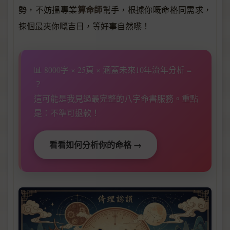
算命師
勢，不妨搵專業
幫手，根據你嘅命格同需求，
揀個最夾你嘅吉日，等好事自然嚟！
📊 8000字 × 25頁 × 涵蓋未來10年流年分析 =
？
這可能是我見過最完整的八字命書服務。重點
是：不準可退款！
看看如何分析你的命格 →