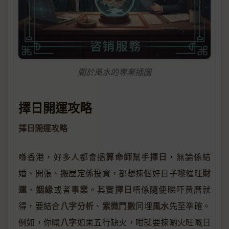
關於風水的專業插圖
擇日開運攻略
擇日開運攻略
算命師
擇日
喺香港，好多人都會搵
幫手
，無論係結
財
婚、開張、搬屋定係投資，都想揀個好日子嚟催旺
運
姻緣
事業
擇日
、
或者
。其實
唔係隨便睇吓黃曆就
八字分析
紫微鬥數
風水
得，要結合
、
同埋
先至準確。
八字
例如，你嘅
如果五行缺火，咁就要揀啲火旺嘅日