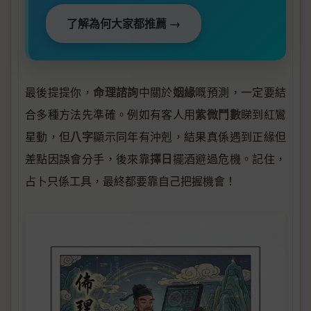
了解為何大家都推薦 →
命理諮詢
姻緣
最後提提你，
中關於
嘅預測，一定要結
紫微鬥數
合多種方法先準確。例如有客人用
睇到紅鸞
八字
星動，但
顯示同年有沖剋，結果真係遇到正緣但
擇日
差點因誤會分手，後來靠
擺酒避過危機。記住，
占卜只係工具，最終都要靠自己把握機會！