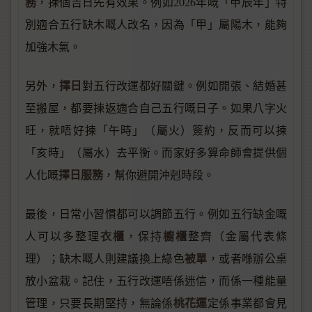
務
，揀個吉日先有效果。例如2026年嘅「甲辰年」特
別適合五行缺木嘅人改名，因為「甲」屬陽木，能夠
加強木氣。
擇日
另外，
對五行改運都好關鍵。例如開張、結婚甚
至搬屋，都要揀返適合自己五行嘅日子。如果八字火
旺，就唔好揀「午時」（屬火）簽約，反而可以揀
「亥時」（屬水）去平衡。而家好多算命師會提供個
擇日服務
人化嘅
，幫你避開沖剋時段。
最後，日常小習慣都可以調節五行。例如五行缺金嘅
衣櫃
櫥櫃
人可以多整理
，保持
整齊（金屬代表條
被單
理）；缺木嘅人則建議換上綠色
，或者喺辦公桌
放小盆栽。記住，五行改運唔係迷信，而係一種能量
桃花運
管理，只要長期堅持，無論係
定係事業都會見