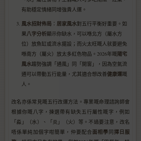
有助穩定情緒同增強貴人運。
風水招財佈局
居家風水
：
對五行平衡好重要。如
八字分析
果
顯示你缺水，可以喺北方（屬水方
位）放魚缸或流水擺設；而火太旺嘅人就要避免
陽宅
喺南方（屬火）放太多紅色物品。2026年嘅
風水
趨勢強調「通風」同「開窗」，因為空氣流
健康運
通可以帶動五行能量，尤其適合想改善
嘅
人。
改名亦係常見嘅五行改運方法。專業嘅命理諮詢師會
根據你嘅八字，揀選帶有缺失五行屬性嘅字，例如
「淼」（水）、「炎」（火）等。不過要注意，改名
面相學
擇日服
唔係單純加個字咁簡單，仲要配合
同