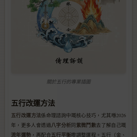
關於五行的專業插圖
五行改運方法
五行改運方法
係命理諮詢中嘅核心技巧，尤其喺2026
八字分析
紫微鬥數
年，更多人會透過
同
去了解自己嘅
流年運勢
五行平衡
，再配合
嚟調整運程。五行（金、