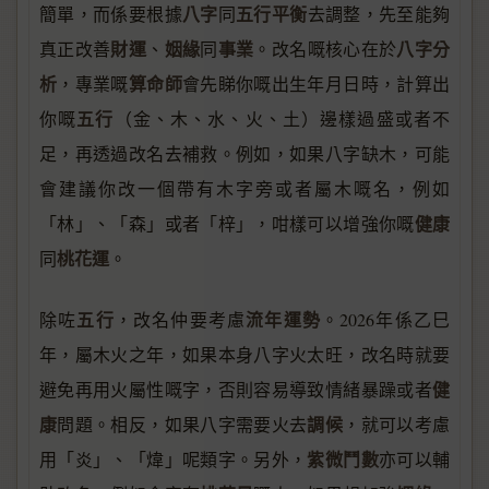
八字
五行平衡
簡單，而係要根據
同
去調整，先至能夠
財運
姻緣
事業
八字分
真正改善
、
同
。改名嘅核心在於
析
算命師
，專業嘅
會先睇你嘅出生年月日時，計算出
五行
你嘅
（金、木、水、火、土）邊樣過盛或者不
足，再透過改名去補救。例如，如果八字缺木，可能
會建議你改一個帶有木字旁或者屬木嘅名，例如
健康
「林」、「森」或者「梓」，咁樣可以增強你嘅
桃花運
同
。
五行
流年運勢
除咗
，改名仲要考慮
。2026年係乙巳
年，屬木火之年，如果本身八字火太旺，改名時就要
健
避免再用火屬性嘅字，否則容易導致情緒暴躁或者
康
調候
問題。相反，如果八字需要火去
，就可以考慮
紫微鬥數
用「炎」、「煒」呢類字。另外，
亦可以輔