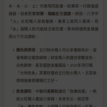
木、水、火、土）代表唔同能量，如果某一行過強或
財運
姻緣
健康
過弱，就會影響
、
甚至
。例如，八字中
「火」太旺嘅人容易暴躁，事業上易同人衝突，而
「水」弱嘅人則可能缺乏桃花運。算命師通常會建議
用以下方法調和：
顏色與穿搭
：五行缺木嘅人可以多著綠色衫，或
者喺屋企擺放植物；缺金嘅人則適合穿戴金色、
白色飾物，甚至擺放金屬擺設。2026年流行嘅
「大地色系」其實好適合五行缺土嘅人，尤其係
想增強事業運嘅打工仔。
飲食調和
易經
：中醫同
都講究「食療改運」。例
如火旺嘅人應該少食辣，多食冬瓜、綠豆等
「水」屬性食物；土弱嘅人可多吃南瓜、紅棗，