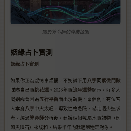
關於算命師的專業插圖
姻緣占卜實測
姻緣占卜實測
八字
紫微鬥數
如果你正為感情事煩惱，不妨試下用
同
桃花運
流年運勢
睇睇自己嘅
。2026年嘅
顯示，好多人
五行平衡
嘅姻緣會因為
而出現轉機。舉個例，有位客
八字
人本身
中火太旺，導致性格急躁，嚇走唔少追求
算命師
者。經過
分析後，建議佢佩戴屬水嘅飾物（例
如黑曜石）來調和，結果半年內就遇到穩定對象。