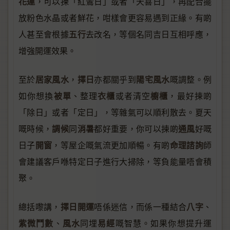
花運
，可以揀「紅鸞日」或者「天喜日」，再配合擺
放粉色水晶或者鮮花，咁樣會更容易遇到正緣。有啲
五行
人甚至會根據
去改名，等個名同吉日互相呼應，
增強開運效果。
居家風水
擇日
陽宅風水
至於
，
亦都關乎到
嘅調整。例
被單
衣櫃
櫥櫃
如你想換
、整理
或者清空
，最好揀啲
「除日」或者「定日」，等雜氣可以順利散去。夏天
調候
消暑
通風
嘅時候，
同
都好重要，你可以揀啲
好嘅
開窗
命理諮詢
日子
，等屋企嘅氣流更加順暢。有啲
師
會建議客戶喺特定日子進行大掃除，等負能量唔會積
聚。
擇日開運
八字
總括嚟講，
唔係迷信，而係一種結合
、
紫微鬥數
風水
易經
、
同埋
嘅智慧。如果你想提升運