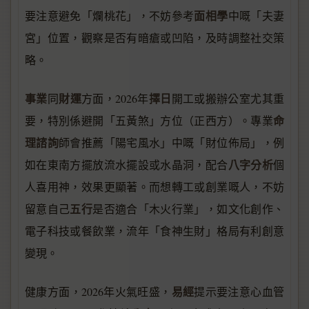
面相學
要注意避免「爛桃花」，不妨參考
中嘅「夫妻
宮」位置，觀察是否有暗瘡或凹陷，及時調整社交策
略。
事業
財運
擇日
同
方面，2026年
開工或搬辦公室尤其重
命
要，特別係避開「五黃煞」方位（正西方）。專業
理諮詢
師會推薦「陽宅風水」中嘅「財位佈局」，例
八字分析
如在東南方擺放流水擺設或水晶洞，配合
個
人喜用神，效果更顯著。而想轉工或創業嘅人，不妨
五行
留意自己
是否適合「木火行業」，如文化創作、
電子科技或餐飲業，流年「食神生財」格局有利創意
變現。
易經
健康方面，2026年火氣旺盛，
提示要注意心血管