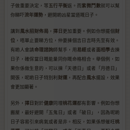
五行平衡
紫微鬥數
子做重要決定，等
返。而
就可以幫
流年運勢
你睇吓
，避開啲凶星當道嘅日子。
風水招財佈局
擇日
財
講到
，
更加重要。例如你想擺個
位
，唔單止要睇方位，仲要揀個吉日吉時先至有效。
命理諮詢
易經
面相學
有啲人會請
師幫手，用
或者
去揀
日子，確保當日嘅能量同你嘅命格相合。舉個例，如
果你係做生意的，可以揀「天德日」或者「月德日」
財運
風水
開張，呢啲日子特別利
，再配合
擺設，效果
會更加顯著。
擇日
健康
桃花運
另外，
對於
同埋
都有影響。例如你想
搬屋，最好避開「五鬼日」或者「破日」，因為呢啲
桃
日子容易引來病氣或者是非。相反，如果係想催旺