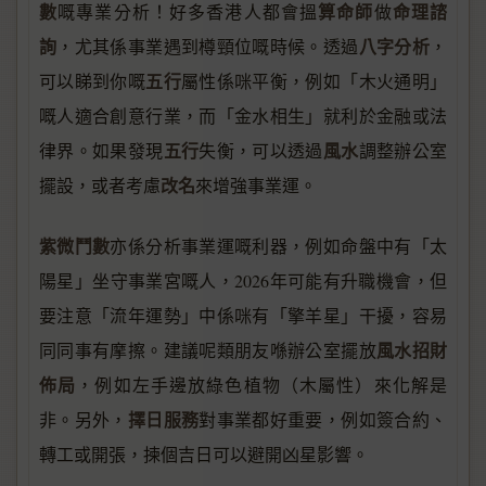
數
算命師
命理諮
嘅專業分析！好多香港人都會搵
做
詢
八字分析
，尤其係事業遇到樽頸位嘅時候。透過
，
五行
可以睇到你嘅
屬性係咪平衡，例如「木火通明」
嘅人適合創意行業，而「金水相生」就利於金融或法
五行
風水
律界。如果發現
失衡，可以透過
調整辦公室
改名
擺設，或者考慮
來增強事業運。
紫微鬥數
亦係分析事業運嘅利器，例如命盤中有「太
陽星」坐守事業宮嘅人，2026年可能有升職機會，但
要注意「流年運勢」中係咪有「擎羊星」干擾，容易
風水招財
同同事有摩擦。建議呢類朋友喺辦公室擺放
佈局
，例如左手邊放綠色植物（木屬性）來化解是
擇日服務
非。另外，
對事業都好重要，例如簽合約、
轉工或開張，揀個吉日可以避開凶星影響。