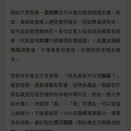
八字分析
面相學
除咗
，
亦可以幫你睇穿姻緣玄機。例
如，鼻樑高直嘅人通常異性緣好，但如果鼻頭有痣，
就可能容易遇爛桃花。有位女客人就係因為鼻翼有暗
財運
風水招財
瘡（代表當時
不順連帶影響感情），經
佈局
調整後，不僅事業有起色，仲識到而家嘅未婚
夫。
姻緣
而家好多後生仔女會問：「改名真係可以改
？」
改名
實測發現，
確實有影響，但唔係萬能。關鍵在於
五行
八字
新名嘅
是否補到你命格中嘅不足。例如一個
缺木嘅人，改個帶「森」、「桐」字嘅名，可以增強
易經
人緣魅力。不過要留意，2026年
推算顯示，單靠
擇日服務
改名唔夠，最好配合
（例如揀吉日相親或結