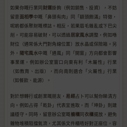
財運
如果你嘅行業同
掛鉤（例如銷售、投資），不妨
面相學
留意
中嘅「鼻頭有肉」同「額頭飽滿」特徵，
呢啲都係聚財嘅標誌。相反，若果眉毛雜亂或下巴尖
居家風水
削，可能容易破財，可以透過
調整，例如喺
財位（通常係大門對角線位置）放水晶或保險箱。另
陽宅風水
外，
中嘅「通風」同「開窗」方向都會影響
事業運，例如辦公室窗口向東有利「木屬性」行業
（如教育、出版），而向南則適合「火屬性」行業
（如餐飲、能源）。
易經
對於想轉行或創業嘅朋友，
占卜可以幫你睇清方
向。例如占得「乾卦」代表宜進取，而「坤卦」則建
櫥櫃
衣櫃
議穩守。同時，留意辦公室嘅
同
擺放，避免
雜物堆積阻擋氣流，尤其係文件櫃唔好對正座位，容