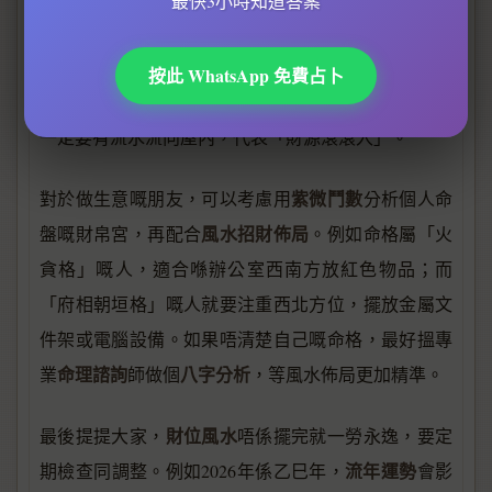
最快3小時知道答案
通風
開窗
亮，如果個位
唔好或者成日唔
，可以用黃色
算
LED燈長期照亮，等啲財氣唔會「黐立立」。有啲
按此 WhatsApp 免費占卜
命師
會建議客人喺財位貼揮春或者掛山水畫，但畫中
一定要有流水流向屋內，代表「財源滾滾入」。
紫微鬥數
對於做生意嘅朋友，可以考慮用
分析個人命
風水招財佈局
盤嘅財帛宮，再配合
。例如命格屬「火
貪格」嘅人，適合喺辦公室西南方放紅色物品；而
「府相朝垣格」嘅人就要注重西北方位，擺放金屬文
件架或電腦設備。如果唔清楚自己嘅命格，最好搵專
命理諮詢
八字分析
業
師做個
，等風水佈局更加精準。
財位風水
最後提提大家，
唔係擺完就一勞永逸，要定
流年運勢
期檢查同調整。例如2026年係乙巳年，
會影