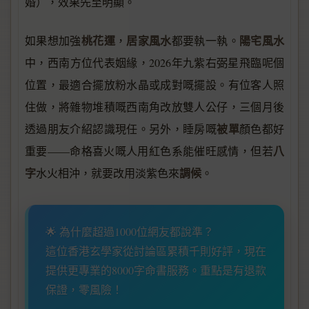
婚），效果先至明顯。
桃花運
居家風水
陽宅風水
如果想加強
，
都要執一執。
中，西南方位代表姻緣，2026年九紫右弼星飛臨呢個
位置，最適合擺放粉水晶或成對嘅擺設。有位客人照
住做，將雜物堆積嘅西南角改放雙人公仔，三個月後
被單
透過朋友介紹認識現任。另外，睡房嘅
顏色都好
八
重要——命格喜火嘅人用紅色系能催旺感情，但若
字
調候
水火相沖，就要改用淡紫色來
。
🌟 為什麼超過1000位網友都說準？
這位香港玄學家從討論區累積千則好評，現在
提供更專業的8000字命書服務。重點是有退款
保證，零風險！