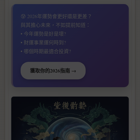
😰 2026年運勢會更好還是更差？
與其擔心未來，不如提前知道：
• 今年運勢是好是壞?
• 財運事業運何時到?
• 哪個時期最適合投資?
獲取你的2026指南 →