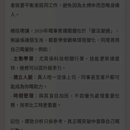
者就要平衡家庭同工作，避免因為太搏命而忽略身邊
人。
總括嚟講，2026年嘅事業運關鍵在於「靈活變通」，
無論係邊個生肖，都要學會觀察環境變化，同埋善用
自己嘅優勢。例如：
主動學習
-
：尤其係科技相關行業，技能更新速度
快，進修可以提升競爭力。
建立人脈
-
：貴人唔一定係上司，同事甚至客戶都可
能成為你嘅助力。
時間管理
-
：與其盲目加班，不如優先處理重要任
務，效率比工時更重要。
記住，運勢分析只係參考，真正嘅突破仲要靠自己嘅