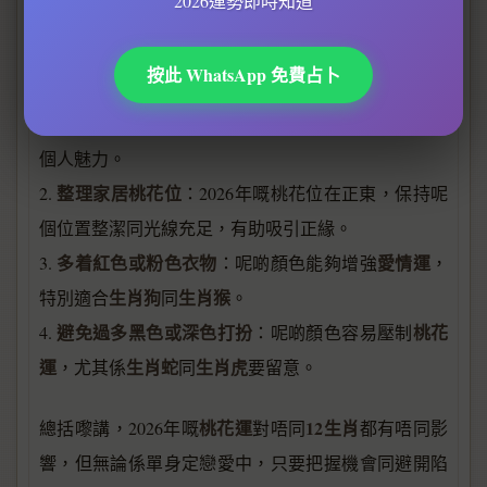
2026運勢即時知道
運
唔單止靠命理，自己嘅努力同心態都好重要。
按此 WhatsApp 免費占卜
桃花運
如果想進一步提升
，可以參考以下小貼士：
佩戴粉水晶
生肖兔
生肖牛
1.
：尤其適合
同
，可以增強
個人魅力。
整理家居桃花位
2.
：2026年嘅桃花位在正東，保持呢
個位置整潔同光線充足，有助吸引正緣。
多着紅色或粉色衣物
愛情運
3.
：呢啲顏色能夠增強
，
生肖狗
生肖猴
特別適合
同
。
避免過多黑色或深色打扮
桃花
4.
：呢啲顏色容易壓制
運
生肖蛇
生肖虎
，尤其係
同
要留意。
桃花運
12生肖
總括嚟講，2026年嘅
對唔同
都有唔同影
響，但無論係單身定戀愛中，只要把握機會同避開陷