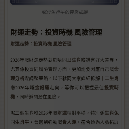
關於生肖牛的專業插圖
財運走勢：投資時機 風險管理
財運走勢：投資時機 風險管理
12生肖
2026年嘅財運走勢對於唔同
嚟講有好大差異，
命
尤其係投資同風險管理方面，更加需要因應自己嘅
理分析
十二生肖
嚟調整策略。以下就同大家詳細拆解
金錢運
投資時
喺2026年嘅
走向，等你可以把握最佳
機
，同時避開潛在風險。
財運
生肖兔
呢三個生肖喺2026年嘅
相對平穩，特別係
生肖牛
貴人運
同
，會遇到強勁嘅
，適合透過人脈拓展