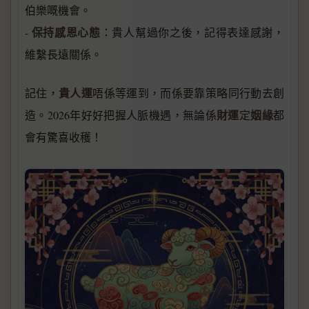
伯樂嘅機會。
保持感恩心態
-
：貴人幫過你之後，記得表達感謝，
維繫長遠關係。
貴人運
記住，
唔係等運到，而係要靠策略同行動去創
財運
姻緣
造。2026年好好把握人脈機遇，無論係
定
都
會有驚喜收穫！