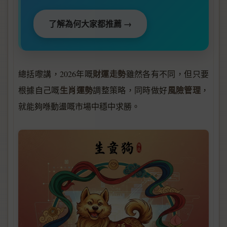
了解為何大家都推薦 →
財運走勢
總括嚟講，2026年嘅
雖然各有不同，但只要
生肖運勢
風險管理
根據自己嘅
調整策略，同時做好
，
就能夠喺動盪嘅市場中穩中求勝。