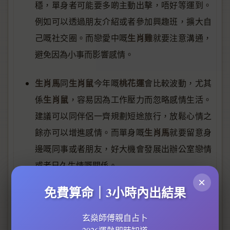
穩，單身者可能要多啲主動出擊，唔好等運到。
例如可以透過朋友介紹或者參加興趣班，擴大自
生肖雞
己嘅社交圈。而戀愛中嘅
就要注意溝通，
避免因為小事而影響感情。
生肖馬
生肖鼠
桃花運
同
今年嘅
會比較波動，尤其
生肖鼠
係
，容易因為工作壓力而忽略感情生活。
建議可以同伴侶一齊規劃短途旅行，放鬆心情之
生肖馬
餘亦可以增進感情。而單身嘅
就要留意身
邊嘅同事或者朋友，好大機會發展出辦公室戀情
或者日久生情嘅關係。
×
免費算命｜3小時內出結果
生肖龍
姻緣
最後，
今年嘅
運勢相對平淡，但唔使
灰心，可以趁呢段時間提升自己，例如進修或者
玄燊師傅親自占卜
桃花
培養新興趣，等自己變得更加吸引。記住，