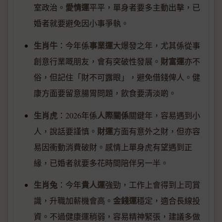
愛情運
室政治。
平平，單身者要多主動出擊，已
婚者就要避免因小事爭執。
生肖牛
事業運
：今年係
大爆發之年，尤其係從事
財富運
創意行業嘅朋友，會有突破性發展。
亦不
俗，但記住「財不可露眼」，避免借錢俾人。健
康方面要留意腸胃問題，飲食要清淡啲。
生肖虎
人際關係
：2026年係
關鍵年，容易遇到小
財運
人，說話要謹慎。
方面有意外之財，但亦容
易因衝動消費破財。感情上單身虎有望遇到正
緣，已婚者就要多花時間陪伴另一半。
生肖兔
貴人運
：今年
強勁，工作上會得到上司賞
金錢運
識，升職加薪機會高。
穩定，適合長線投
資。不過健康運稍弱，容易精神緊張，建議多做