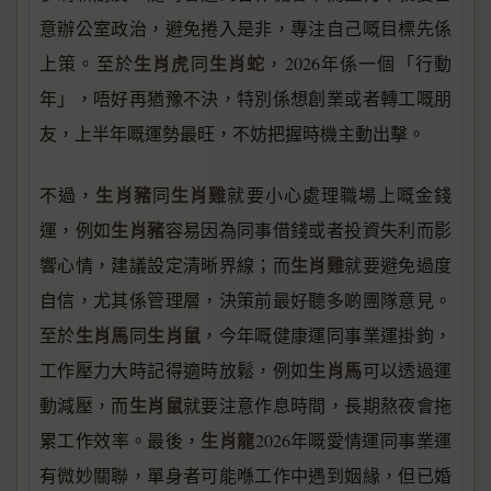
意辦公室政治，避免捲入是非，專注自己嘅目標先係
生肖虎
生肖蛇
上策。至於
同
，2026年係一個「行動
年」，唔好再猶豫不決，特別係想創業或者轉工嘅朋
友，上半年嘅運勢最旺，不妨把握時機主動出擊。
生肖豬
生肖雞
不過，
同
就要小心處理職場上嘅金錢
生肖豬
運，例如
容易因為同事借錢或者投資失利而影
生肖雞
響心情，建議設定清晰界線；而
就要避免過度
自信，尤其係管理層，決策前最好聽多啲團隊意見。
生肖馬
生肖鼠
至於
同
，今年嘅健康運同事業運掛鉤，
生肖馬
工作壓力大時記得適時放鬆，例如
可以透過運
生肖鼠
動減壓，而
就要注意作息時間，長期熬夜會拖
生肖龍
累工作效率。最後，
2026年嘅愛情運同事業運
有微妙關聯，單身者可能喺工作中遇到姻緣，但已婚