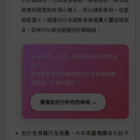
熱情但實際別有用心嘅人，所以揀對象時一定要
貴人運
帶眼識人。建議可以多請教身邊嘅
強嘅朋
友，佢哋可以幫你避開唔好嘅姻緣。
📊 8000字 × 25頁 × 涵蓋未來10年流年分
析 = ？
這可能是我見過最完整的八字命書服務。
重點是：不準可退款！
看看如何分析你的命格 →
生肖豬
生肖雞
感情運
至於
同
，今年嘅
會比較平