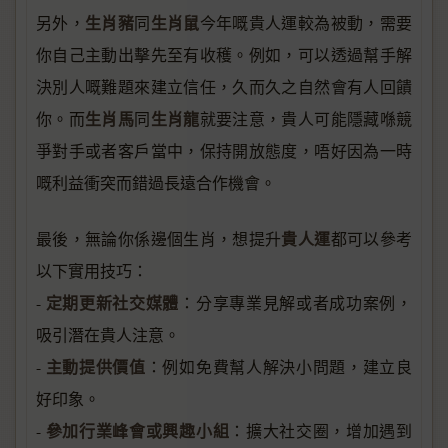
生肖豬
生肖鼠
另外，
同
今年嘅貴人運較為被動，需要
你自己主動出擊先至有收穫。例如，可以透過幫手解
決別人嘅難題來建立信任，久而久之自然會有人回饋
生肖馬
生肖龍
你。而
同
就要注意，貴人可能隱藏喺競
爭對手或者客戶當中，保持開放態度，唔好因為一時
嘅利益衝突而錯過長遠合作機會。
貴人運
最後，無論你係邊個生肖，想提升
都可以參考
以下實用技巧：
定期更新社交媒體
-
：分享專業見解或者成功案例，
吸引潛在貴人注意。
主動提供價值
-
：例如免費幫人解決小問題，建立良
好印象。
參加行業峰會或興趣小組
-
：擴大社交圈，增加遇到