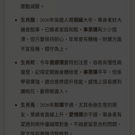
運動減壓。
生肖龍
姻緣
：2026年係龍人嘅
大年，單身者好大
事業運
機會脫單，已婚者家庭和睦。
有少少阻
滯，但只要保持耐心，年尾會有轉機。財運方面
不宜投機，穩守為上。
生肖蛇
健康運
：今年
要特別注意，容易有慢性病
事業運
復發，記得定期做身體檢查。
平平，但係
學習運強，適合進修提升技能。感情上容易遇到
爛桃花，要帶眼識人。
生肖馬
財運
：2026年
亨通，尤其係做生意的朋
愛情運
友，業績會直線上升。
亦不錯，單身者有
望遇到條件優越嘅對象。不過要留意合約問題，
簽文件前要睇清楚條款。