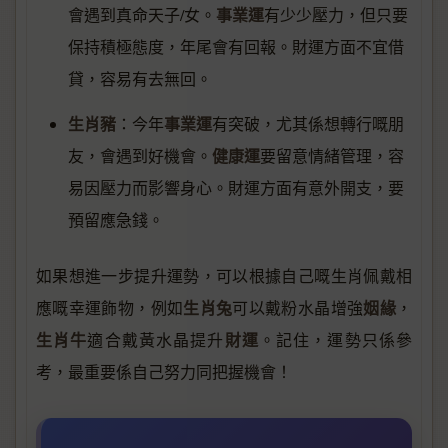
事業運
會遇到真命天子/女。
有少少壓力，但只要
保持積極態度，年尾會有回報。財運方面不宜借
貸，容易有去無回。
生肖豬
事業運
：今年
有突破，尤其係想轉行嘅朋
健康運
友，會遇到好機會。
要留意情緒管理，容
易因壓力而影響身心。財運方面有意外開支，要
預留應急錢。
如果想進一步提升運勢，可以根據自己嘅生肖佩戴相
生肖兔
姻緣
應嘅幸運飾物，例如
可以戴粉水晶增強
，
生肖牛
財運
適合戴黃水晶提升
。記住，運勢只係參
考，最重要係自己努力同把握機會！