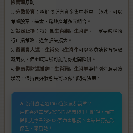
險管理
原則：
分散投資
1.
：唔好將所有資金集中喺單一領域，可以
考慮股票、基金、房地產等多元組合。
設定止損
生肖猴
生肖虎
2.
：特別係
同
，一定要嚴格執
行止損策略，避免損失擴大。
留意貴人運
生肖兔
生肖牛
3.
：
同
可以多啲請教有經驗
嘅朋友，佢哋嘅建議可能幫你避開陷阱。
健康與財運掛鉤
生肖豬
生肖羊
4.
：
同
要特別注意身體
狀況，保持良好狀態先可以做出明智決策。
🌟 為什麼超過1000位網友都說準？
這位香港玄學家從討論區累積千則好評，現在
提供更專業的8000字命書服務。重點是有退款
保證，零風險！