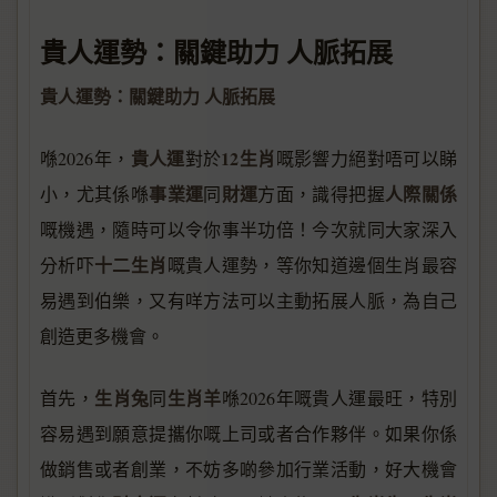
貴人運勢：關鍵助力 人脈拓展
貴人運勢：關鍵助力 人脈拓展
貴人運
12生肖
喺2026年，
對於
嘅影響力絕對唔可以睇
事業運
財運
人際關係
小，尤其係喺
同
方面，識得把握
嘅機遇，隨時可以令你事半功倍！今次就同大家深入
十二生肖
分析吓
嘅貴人運勢，等你知道邊個生肖最容
易遇到伯樂，又有咩方法可以主動拓展人脈，為自己
創造更多機會。
生肖兔
生肖羊
首先，
同
喺2026年嘅貴人運最旺，特別
容易遇到願意提攜你嘅上司或者合作夥伴。如果你係
做銷售或者創業，不妨多啲參加行業活動，好大機會