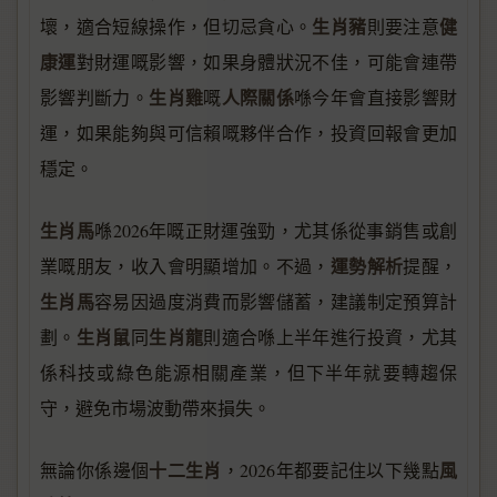
生肖豬
健
壞，適合短線操作，但切忌貪心。
則要注意
康運
對財運嘅影響，如果身體狀況不佳，可能會連帶
生肖雞
人際關係
影響判斷力。
嘅
喺今年會直接影響財
運，如果能夠與可信賴嘅夥伴合作，投資回報會更加
穩定。
生肖馬
喺2026年嘅正財運強勁，尤其係從事銷售或創
運勢解析
業嘅朋友，收入會明顯增加。不過，
提醒，
生肖馬
容易因過度消費而影響儲蓄，建議制定預算計
生肖鼠
生肖龍
劃。
同
則適合喺上半年進行投資，尤其
係科技或綠色能源相關產業，但下半年就要轉趨保
守，避免市場波動帶來損失。
十二生肖
風
無論你係邊個
，2026年都要記住以下幾點