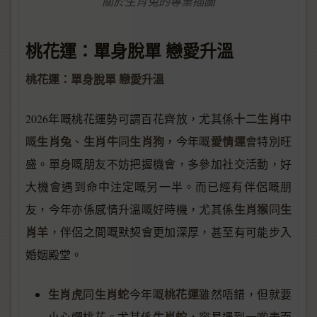
關於生肖兔的專業插圖
桃花運：單身脫單 戀愛升溫
桃花運：單身脫單 戀愛升溫
十二生肖
2026年嘅桃花運勢可謂百花齊放，尤其係
中
生肖兔
生肖牛
生肖狗
愛情運
嘅
、
同
，今年嘅
會特別旺
盛。單身嘅朋友不妨把握機會，多參加社交活動，好
大機會遇到命中注定嘅另一半。而已經有伴侶嘅朋
生肖猴
生
友，今年亦係感情升溫嘅好時機，尤其係
同
肖羊
，伴侶之間嘅默契會更加深厚，甚至有可能步入
婚姻殿堂。
生肖虎
生肖蛇
桃花運
同
今年嘅
雖然唔錯，但就要
生肖蛇
小心爛桃花。尤其係
，容易遇到一啲表面