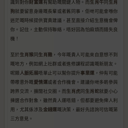
財富運
生肖牛
生肖
識到對你
有幫助嘅關鍵人物。而
同
狗
就要留意身邊嘅長輩或者舊同事，佢哋可能會喺你
迷茫嘅時候提供寶貴建議，甚至直接介紹生意機會俾
你。記住，主動保持聯絡，唔好因為怕麻煩而錯失良
機！
生肖猴
生肖雞
至於
同
，今年嘅貴人可能來自意想不到
嘅地方，例如網上社群或者進修課程認識嘅新朋友。
人脈拓展
事業運
呢類
唔單止可以幫你提升
，仲有可能
愛情運
帶嚟意外嘅
或者合作機會。建議你哋多啲參與
生肖虎
生肖蛇
跨界交流，擴闊社交圈。而
同
就要小心
揀選合作對象，雖然貴人運唔錯，但都要避免俾人利
金錢運
用，尤其係涉及
嘅決策，最好先諮詢可信嘅第
三方意見。