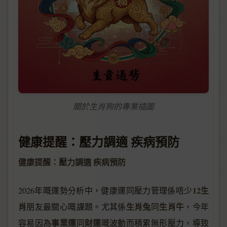
關於生肖狗的專業插圖
健康提醒：壓力調適 疾病預防
健康提醒：壓力調適 疾病預防
12生
2026年嘅運勢分析中，健康運同壓力管理係唔少
肖
生肖兔
生肖牛
朋友最關心嘅課題。尤其係
同
，今年
事業運
財運
容易因為
同
嘅波動而積累無形壓力，導致