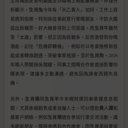
生肖嘅朋友會明顯感受到職場上嘅能量轉變。命理分
生肖兔
析顯示，
今年有「天乙貴人」加持，工作上容
易遇到伯樂，特別係從事創意行業嘅朋友，不妨大膽
生肖牛
提出新構思，好大機會得到上司賞識。而
雖然
受「太歲」影響，但正因為挑戰多，反而激發到你嘅
潛能，記住「危機即轉機」，例如可以考慮進修新技
生肖狗
能或者轉換跑道，突破事業瓶頸。至於
，2026
年嘅人際關係係關鍵，同事之間嘅合作會直接影響你
嘅表現，建議多主動溝通，避免因為誤會而錯失良
機。
生肖猴
生肖羊
另外，
同
今年嘅財運同事業運息息相
貴人運
關，尤其係做銷售或者自僱人士，可以借助
拓
生肖猴
展客戶網絡。例如
適合參加行業交流活動，識
生肖羊
多啲新朋友，隨時會遇到合作機會；而
就要留