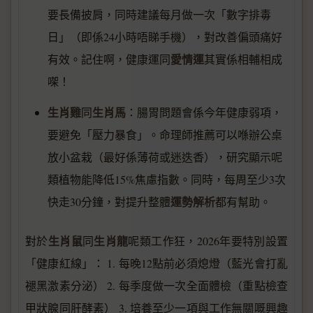
要長備披肩，同時建議每月做一次「數字排毒
日」（即係24小時唔睇手機），對改善偏頭痛好
愛情運
有效。記住啊，健康運同
其實係相輔相成
㗎！
生肖雞
生肖馬
同
：腸胃問題會係今年健康弱項，
要避免「壓力暴食」。命理師推薦可以喺辦公桌
放小盆栽（最好係薄荷或迷迭香），研究顯示呢
類植物能降低15%焦慮指數。同時，每周至少3次
運勢解析
快走30分鐘，對提升整體
都有幫助。
生肖鼠
生肖龍
對於
同
呢類工作狂，2026年要特別設置
「健康紅線」： 1. 每晚12點前必須熄燈（藍光會打亂
褪黑激素分泌） 2. 每季度做一次全面體檢（重點檢查
甲狀腺同肝酵素） 3. 培養至少一項與工作無關嘅興趣