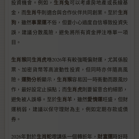
生肖兔
投資機會。例如，
可以考慮房地產或長線基
生肖牛
生肖
金，而
則適合與合作伙伴共同創業。至於
狗
事業運
，雖然
不俗，但要小心過度自信導致投資失
誤，建議分散風險，避免將所有資金押注喺單一項
目。
生肖猴
生肖虎
同
喺2026年有較強嘅偏財運，尤其係股
票、加密貨幣等高波動性投資，但同時亦伴隨高風
運勢分析
生肖猴
險。
顯示，
容易因一時衝動而跟風炒
生肖虎
作，最好設定止損點；而
則要留意合約細節，
生肖羊
愛情運
避免被人誤導。至於
，雖然
旺盛，但財
運稍弱，建議以保守理財為主，例如定期存款或債
券。
生肖蛇
財富運
2026年對於
嚟講係一個轉折年，
時好時