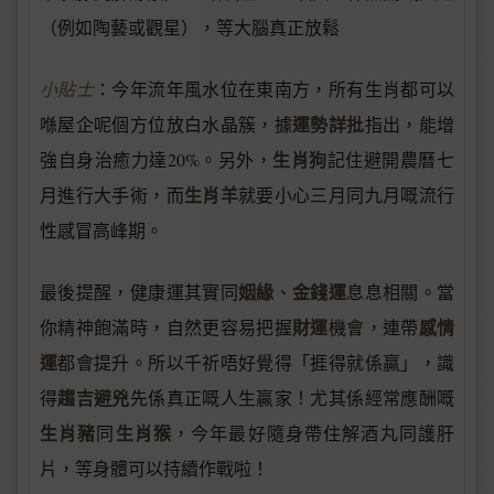
（例如陶藝或觀星），等大腦真正放鬆
小貼士
：今年流年風水位在東南方，所有生肖都可以
運勢詳批
喺屋企呢個方位放白水晶簇，據
指出，能增
生肖狗
強自身治癒力達20%。另外，
記住避開農曆七
生肖羊
月進行大手術，而
就要小心三月同九月嘅流行
性感冒高峰期。
姻緣
金錢運
最後提醒，健康運其實同
、
息息相關。當
財運
感情
你精神飽滿時，自然更容易把握
機會，連帶
運
都會提升。所以千祈唔好覺得「捱得就係贏」，識
趨吉避兇
得
先係真正嘅人生贏家！尤其係經常應酬嘅
生肖豬
生肖猴
同
，今年最好隨身帶住解酒丸同護肝
片，等身體可以持續作戰啦！