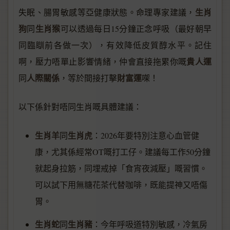
生肖
失眠、腸胃敏感等亞健康狀態。命理專家建議，
狗
生肖猴
同
可以透過每日15分鐘正念呼吸（最好朝早
同臨瞓前各做一次），有效降低皮質醇水平。記住
貴人運
啊，壓力唔單止影響情緒，仲會直接拖累你嘅
人際關係
財富運
同
，等於間接打擊
㗎！
以下係針對唔同生肖嘅具體建議：
生肖羊
生肖虎
同
：2026年要特別注意心血管健
康，尤其係經常OT嘅打工仔。建議每工作50分鐘
就起身拉筋，同埋戒掉「食宵夜減壓」嘅習慣。
可以試下用無糖花茶代替咖啡，既能提神又唔傷
胃。
生肖蛇
生肖豬
同
：今年呼吸道特別敏感，冷氣房