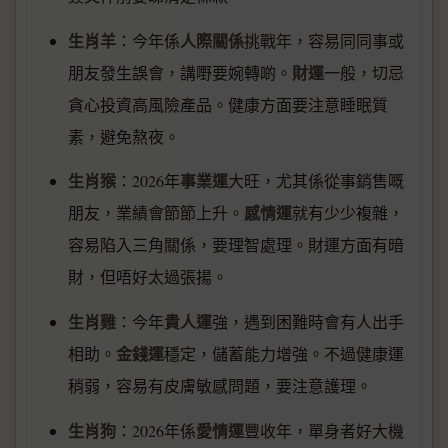
生肖羊
人際關係
：今年係
挑戰年，容易同同事或
財運
朋友發生誤會，講嘢要婉轉啲。
一般，切忌
貪心投資高風險產品。健康方面要注意睡眠質
素，避免熬夜。
生肖猴
事業運
：2026年
大旺，尤其係從事銷售嘅
感情運
朋友，業績會節節上升。
就有少少複雜，
容易陷入三角關係，要理智處理。財運方面有暗
財，但唔好太過張揚。
生肖雞
貴人運
：今年
強，遇到困難時會有人出手
金錢運
相助。
穩定，儲蓄能力增強。不過健康運
稍弱，容易有皮膚敏感問題，要注意護理。
生肖狗
愛情運
：2026年係
豐收年，單身者好大機