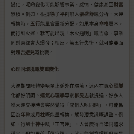
財富
變化，呢啲變化可能影響事業、感情、健康甚至
徐子平
張盛舒
累積。例如，根據
創辦人
嘅分析，大運
五行
命格
轉換時，
能量會重新分配，如果本身
屬木，
而行到火運，就可能出現「木火通明」嘅吉象，事業
同創意都會大爆發；相反，若五行失衡，就可能要面
趨吉避兇
對
嘅挑戰。
心理同環境嘅雙重變化
心理變
大運期間嘅轉變唔單止係外在環境，連內在嘅
化
運氣心理學
柳旻志
都好明顯。
專家
就提過，好多人
喺大運交接時會突然覺得「成個人唔同晒」，可能係
年幹
月柱
因為
或
嘅能量轉換，觸發潛意識嘅調整。例
十神
如，行到
中嘅「正官運」，人會變得自律同追求
穩定；但如果係「傷官運」，就可能創意爆棚但容易