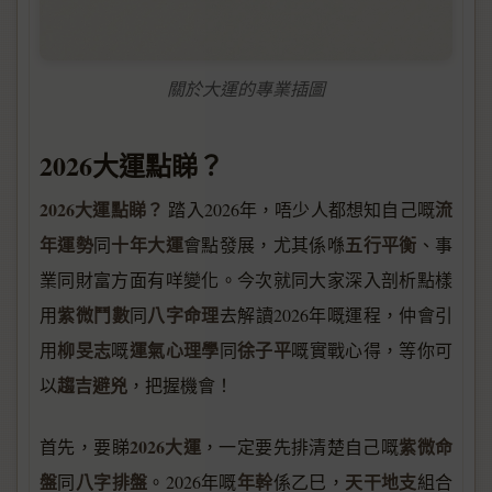
關於大運的專業插圖
2026大運點睇？
2026大運點睇？
流
踏入2026年，唔少人都想知自己嘅
年運勢
十年大運
五行平衡
同
會點發展，尤其係喺
、事
業同財富方面有咩變化。今次就同大家深入剖析點樣
紫微鬥數
八字命理
用
同
去解讀2026年嘅運程，仲會引
柳旻志
運氣心理學
徐子平
用
嘅
同
嘅實戰心得，等你可
趨吉避兇
以
，把握機會！
2026大運
紫微命
首先，要睇
，一定要先排清楚自己嘅
盤
八字排盤
年幹
天干地支
同
。2026年嘅
係乙巳，
組合