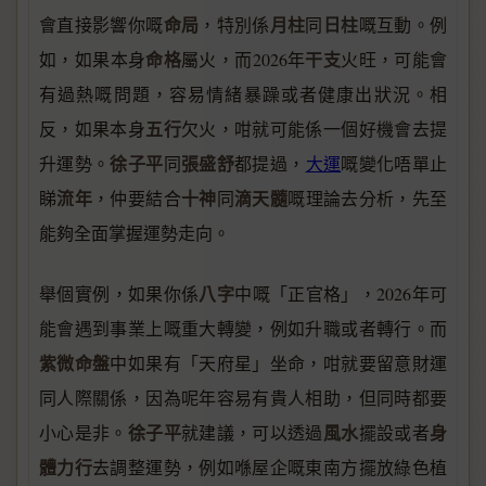
命局
月柱
日柱
會直接影響你嘅
，特別係
同
嘅互動。例
命格
干支
如，如果本身
屬火，而2026年
火旺，可能會
有過熱嘅問題，容易情緒暴躁或者健康出狀況。相
五行
反，如果本身
欠火，咁就可能係一個好機會去提
徐子平
張盛舒
升運勢。
同
都提過，
大運
嘅變化唔單止
流年
十神
滴天髓
睇
，仲要結合
同
嘅理論去分析，先至
能夠全面掌握運勢走向。
八字
舉個實例，如果你係
中嘅「正官格」，2026年可
能會遇到事業上嘅重大轉變，例如升職或者轉行。而
紫微命盤
中如果有「天府星」坐命，咁就要留意財運
同人際關係，因為呢年容易有貴人相助，但同時都要
徐子平
風水
身
小心是非。
就建議，可以透過
擺設或者
體力行
去調整運勢，例如喺屋企嘅東南方擺放綠色植