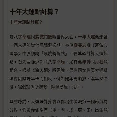
十年大運點計算？
十年大運點計算？
八字命理
紫微鬥數
十年大運
喺
同
嘅世界入面，
係影響
柳旻志
一個人運勢變化嘅關鍵週期，亦係
喺《運氣心
理學》中強調嘅「環境轉折點」。要準確計算大運起
八字命局
年幹
月柱
點，首先要睇返你嘅
，尤其係
同
嘅
組合。根據《滴天髓》嘅理論，男性同女性嘅大運排
法會因陰陽年幹而相反，例如陽年男順排、陰年女逆
排，呢個就係所謂嘅「陽順陰逆」法則。
具體嚟講，大運嘅計算會以你出生後嘅第一個節氣為
分界。假設你係陽年（甲、丙、戊、庚、壬）出生嘅