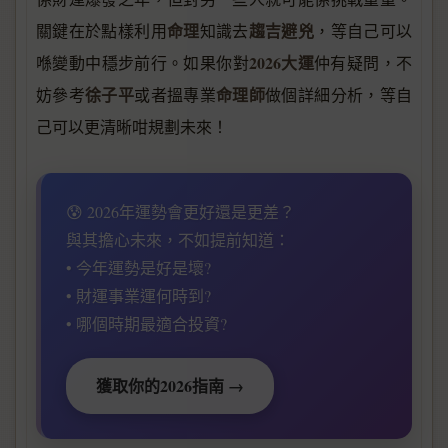
命理
趨吉避兇
關鍵在於點樣利用
知識去
，等自己可以
2026大運
喺變動中穩步前行。如果你對
仲有疑問，不
徐子平
命理師
妨參考
或者搵專業
做個詳細分析，等自
己可以更清晰咁規劃未來！
😰 2026年運勢會更好還是更差？
與其擔心未來，不如提前知道：
• 今年運勢是好是壞?
• 財運事業運何時到?
• 哪個時期最適合投資?
獲取你的2026指南 →