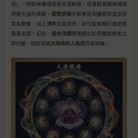
化
」，例如無端端覺得充滿幹勁，或者對某啲領域突
紫微排盤
然產生強烈興趣。
中如果見到遷移宮或官祿
流年
宮有動象，加上
吉星加持，好可能係轉行或創業
造命改運
嘅黃金期。記住，
嘅關鍵在於把握信號後立
天時地利人和
即行動，唔好錯過
嘅完美時機！