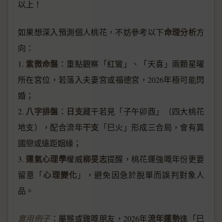
以上！
命理分析
如果想深入預測個人桃花，不妨參考以下
方
向：
紫微命盤
1.
：重點觀察「紅鸞」、「天喜」兩顆星曜
所在宮位，若落入夫妻宮或福德宮，2026年極可能閃
婚；
八字排盤
日支
2.
：
藏干若見「子午卯酉」（四大桃花
干支
地支），配合流年
「巳火」形成三合局，會有異
國戀或遠距姻緣；
運氣心理學
柳旻志
3.
權威
提醒，桃花運強嘅年份更要
心理變化
留意「
」，避免因急於脫單而誤判對象人
品。
流年運勢
實用例子
：屬猴或雞嘅朋友，2026年
逢「巳