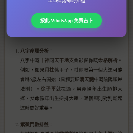
2026運勢即時知道
八字排盤
紫微
開始計算，而呢個時間點可以透過
或者
命盤
精確推算。
按此 WhatsApp 免費占卜
如果你想知道自己嘅起運時間，可以參考以下方法：
八字命理分析
：
十神
天干地支
命格解析
八字中嘅
同
會影響你嘅
。
月柱
例如，如果
係甲子，咁你嘅第一個大運可能
滴天髓
會喺5歲左右開始（具體要睇
中嘅陰陽順逆
徐子平
法則）。
就提過，男命陽年出生順排大
運，女命陰年出生逆排大運，呢個規則對判斷起
運時間好重要。
紫微鬥數排盤
：