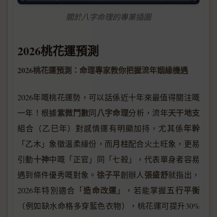
關於八字命理的專業插圖
2026桃花運預測
2026桃花運預測：命理專家教你把握流年姻緣機遇
2026年嘅桃花運勢，可以話係近十年來最值得關注嘅
紫微鬥數
八字命理
天干地支
一年！根據
同
分析，流年
年幹
組合（乙巳年）對感情運有明顯加持，尤其係
月柱
「乙木」象徵溫柔緣份，而
配合火土旺象，更易
十神
引動
中嘅「正官」同「七殺」，代表單身者容易
徐子平
張盛舒
遇到條件優秀嘅對象。
創辦人
就指出，
造命改運
五行平衡
2026年特別適合「
」，若能掌握
（例如缺水命格多穿藍色衣物），桃花運可提升30%