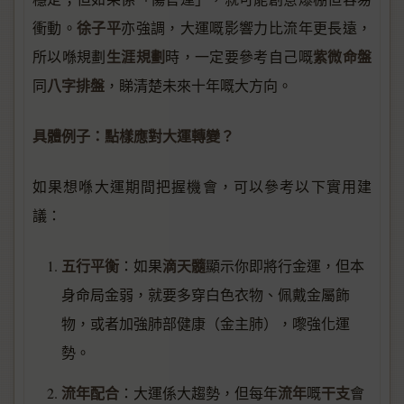
徐子平
衝動。
亦強調，大運嘅影響力比流年更長遠，
生涯規劃
紫微命盤
所以喺規劃
時，一定要參考自己嘅
八字排盤
同
，睇清楚未來十年嘅大方向。
具體例子：點樣應對大運轉變？
如果想喺大運期間把握機會，可以參考以下實用建
議：
五行平衡
滴天髓
：如果
顯示你即將行金運，但本
身命局金弱，就要多穿白色衣物、佩戴金屬飾
物，或者加強肺部健康（金主肺），嚟強化運
勢。
流年配合
流年
干支
：大運係大趨勢，但每年
嘅
會