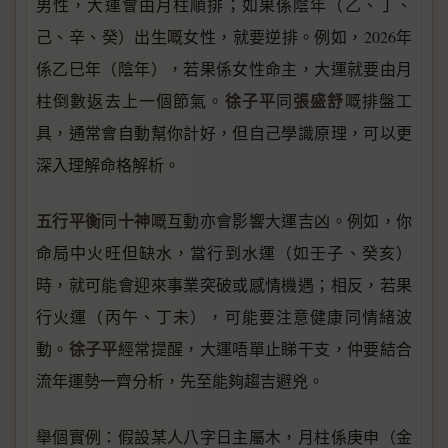
男性，大運會由月柱順排；如果係陰年（乙、丁、
己、辛、癸）出生嘅女性，就要逆排。例如，2026年
係乙巳年（陰年），若果係女性命主，大運就要由月
徐子平
張盛舒
柱倒數返去上一個節氣。
同
嘅排盤工
具，通常會自動幫你計好，但自己學識原理，可以更
深入理解命格解析。
五行平衡
十神
同
嘅互動亦會影響大運吉凶。例如，你
命局中火旺但缺水，當行到水運（如壬子、癸亥）
時，就可能會迎來事業突破或感情機遇；相反，若果
行火運（丙午、丁未），可能要注意健康同情緒波
徐子平
動。
經常提醒，大運唔單止睇干支，仲要結合
流年運勢一齊分析，先至能夠趨吉避兇。
舉個實例：假設某人八字日主屬木，月柱係庚申（金