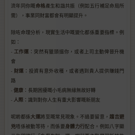
命格
流年同你嘅
產生和諧共振（例如五行補足命局所
需），事業同財富都會有明顯提升。
除咗命理分析，現實生活中嘅變化都係重要指標。例
如：
工作運
-
：突然有獵頭搵你，或者上司主動俾晉升機
會
財運
-
：投資有意外收穫，或者遇到貴人提供賺錢門
路
健康
-
：長期困擾嘅小毛病無緣無故好轉
人際
-
：識到對你人生有重大影響嘅新朋友
大運
趨吉避
呢啲都係
將至嘅常見現象。不過要留意，
兇
身體力行
唔係被動等待，而係要
配合。例如八字顯