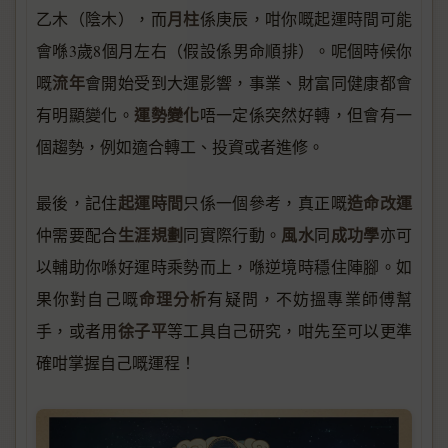
月柱
乙木（陰木），而
係庚辰，咁你嘅起運時間可能
會喺3歲8個月左右（假設係男命順排）。呢個時候你
流年
嘅
會開始受到大運影響，事業、財富同健康都會
運勢變化
有明顯變化。
唔一定係突然好轉，但會有一
個趨勢，例如適合轉工、投資或者進修。
起運時間
造命改運
最後，記住
只係一個參考，真正嘅
生涯規劃
風水
成功學
仲需要配合
同實際行動。
同
亦可
以輔助你喺好運時乘勢而上，喺逆境時穩住陣腳。如
命理分析
果你對自己嘅
有疑問，不妨搵專業師傅幫
徐子平
手，或者用
等工具自己研究，咁先至可以更準
確咁掌握自己嘅運程！