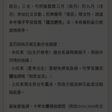
酉丑」三合，可把握農曆三月（辰月）同九月（戌
命局
月）參加社交活動；而
帶「傷官」嘅女性，建議
徐子平
趨吉避兇
參考
提倡嘅「
」法，多佩戴粉晶化解
感情競爭。
五行
與桃花嘅互動亦係關鍵：
- 木旺者（出生於春季）適合拓展興趣圈子，透過共
同嗜好結緣；
滴天
- 火旺者（夏季出生）要避免脾氣急躁，可學習
髓
強調嘅「剛柔並濟」；
風水
- 土旺者需注意住宅
，西南方擺放鮮花能激活姻
緣能量。
十年大運
最後要強調，
轉換期間（例如2024-2026年交