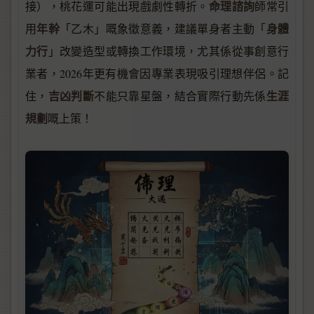
命理諮詢
接），桃花運可能出現戲劇性轉折。
師常引
年幹
身體
用
「乙木」嘅象徵意義，建議單身者主動「
力行
」改變造型或轉換工作環境，尤其係從事創意行
業者，2026年更有機會因專業表現吸引理想伴侶。記
吉凶判斷
生涯
住，
不能只靠星盤，結合實際行動先係
規劃
嘅上策！