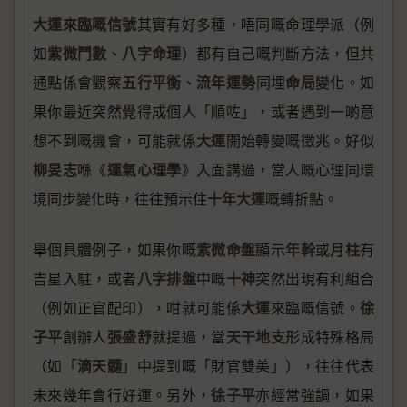
大運來臨嘅信號
其實有好多種，唔同嘅命理學派（例
紫微鬥數
八字命理
如
、
）都有自己嘅判斷方法，但共
五行平衡
流年運勢
命局
通點係會觀察
、
同埋
變化。如
果你最近突然覺得成個人「順咗」，或者遇到一啲意
大運
想不到嘅機會，可能就係
開始轉變嘅徵兆。好似
柳旻志
運氣心理學
喺《
》入面講過，當人嘅心理同環
十年大運
境同步變化時，往往預示住
嘅轉折點。
紫微命盤
年幹
月柱
舉個具體例子，如果你嘅
顯示
或
有
八字排盤
十神
吉星入駐，或者
中嘅
突然出現有利組合
大運
徐
（例如正官配印），咁就可能係
來臨嘅信號。
子平
張盛舒
天干地支
創辦人
就提過，當
形成特殊格局
滴天髓
（如「
」中提到嘅「財官雙美」），往往代表
徐子平
未來幾年會行好運。另外，
亦經常強調，如果