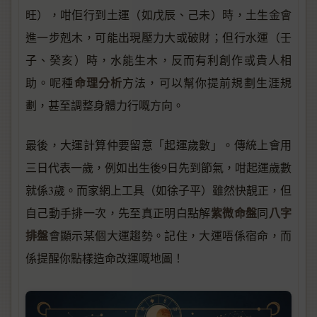
旺），咁佢行到土運（如戊辰、己未）時，土生金會
進一步剋木，可能出現壓力大或破財；但行水運（壬
子、癸亥）時，水能生木，反而有利創作或貴人相
命理分析
助。呢種
方法，可以幫你提前規劃生涯規
劃，甚至調整身體力行嘅方向。
最後，大運計算仲要留意「起運歲數」。傳統上會用
三日代表一歲，例如出生後9日先到節氣，咁起運歲數
就係3歲。而家網上工具（如徐子平）雖然快靚正，但
紫微命盤
八字
自己動手排一次，先至真正明白點解
同
排盤
會顯示某個大運趨勢。記住，大運唔係宿命，而
係提醒你點樣造命改運嘅地圖！