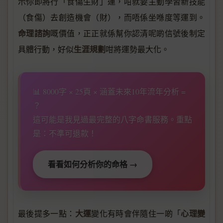
示你即將行「食傷生財」運，咁就要主動學習新技能
（食傷）去創造機會（財），而唔係坐喺度等運到。
命理諮詢
嘅價值，正正就係幫你認清呢啲信號後制定
生涯規劃
具體行動，好似
咁將運勢最大化。
📊 8000字 × 25頁 × 涵蓋未來10年流年分析 =
？
這可能是我見過最完整的八字命書服務。重點
是：不準可退款！
看看如何分析你的命格 →
大運
心理變
最後提多一點：
變化有時會伴隨住一啲「