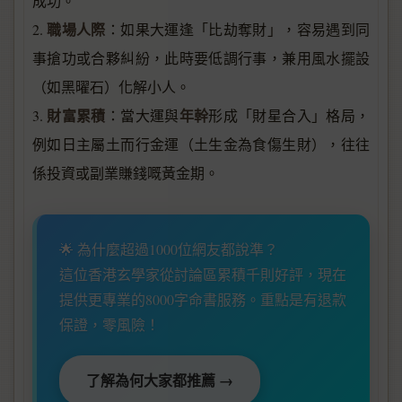
成功。
職場人際
2.
：如果大運逢「比劫奪財」，容易遇到同
事搶功或合夥糾紛，此時要低調行事，兼用風水擺設
（如黑曜石）化解小人。
財富累積
年幹
3.
：當大運與
形成「財星合入」格局，
例如日主屬土而行金運（土生金為食傷生財），往往
係投資或副業賺錢嘅黃金期。
🌟 為什麼超過1000位網友都說準？
這位香港玄學家從討論區累積千則好評，現在
提供更專業的8000字命書服務。重點是有退款
保證，零風險！
了解為何大家都推薦 →