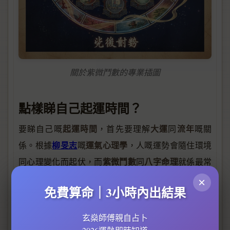
關於紫微鬥數的專業插圖
點樣睇自己起運時間？
起運時間
大運
流年
要睇自己嘅
，首先要理解
同
嘅關
柳旻志
運氣心理學
係。根據
嘅
，人嘅運勢會隨住環境
紫微鬥數
八字命理
同心理變化而起伏，而
同
就係最常
八字
月柱
用嚟推算起運時間嘅工具。例如，
中嘅
代表
×
免費算命｜3小時內出結果
年幹
干支
命局
一個人嘅「提綱」，而
同
組合會影響
嘅
徐子平
五行平衡，從而決定大運嘅起始時間。
創辦人
玄燊師傅親自占卜
張盛舒
大運
就指出，起運時間通常由出生後嘅第一個