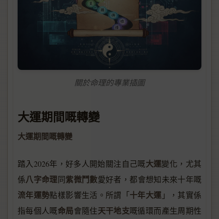
關於命理的專業插圖
大運期間嘅轉變
大運期間嘅轉變
大運
踏入2026年，好多人開始關注自己嘅
變化，尤其
八字命理
紫微鬥數
係
同
愛好者，都會想知未來十年嘅
流年運勢
十年大運
點樣影響生活。所謂「
」，其實係
命局
天干地支
指每個人嘅
會隨住
嘅循環而產生周期性