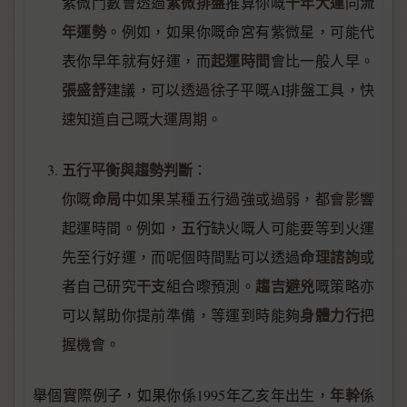
紫微排盤
十年大運
流
紫微鬥數會透過
推算你嘅
同
年運勢
。例如，如果你嘅命宮有紫微星，可能代
起運時間
表你早年就有好運，而
會比一般人早。
張盛舒
建議，可以透過徐子平嘅AI排盤工具，快
速知道自己嘅大運周期。
五行平衡與趨勢判斷
：
命局
你嘅
中如果某種五行過強或過弱，都會影響
五行
起運時間。例如，
缺火嘅人可能要等到火運
命理諮詢
先至行好運，而呢個時間點可以透過
或
干支
趨吉避兇
者自己研究
組合嚟預測。
嘅策略亦
身體力行
可以幫助你提前準備，等運到時能夠
把
握機會。
年幹
舉個實際例子，如果你係1995年乙亥年出生，
係