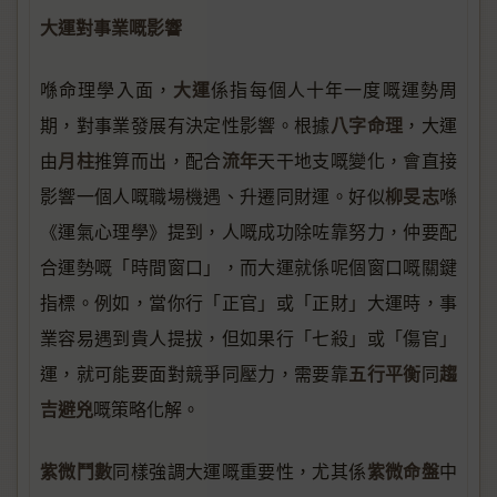
大運對事業嘅影響
大運
喺命理學入面，
係指每個人十年一度嘅運勢周
八字命理
期，對事業發展有決定性影響。根據
，大運
月柱
流年
由
推算而出，配合
天干地支嘅變化，會直接
柳旻志
影響一個人嘅職場機遇、升遷同財運。好似
喺
《運氣心理學》提到，人嘅成功除咗靠努力，仲要配
合運勢嘅「時間窗口」，而大運就係呢個窗口嘅關鍵
指標。例如，當你行「正官」或「正財」大運時，事
業容易遇到貴人提拔，但如果行「七殺」或「傷官」
五行平衡
趨
運，就可能要面對競爭同壓力，需要靠
同
吉避兇
嘅策略化解。
紫微鬥數
紫微命盤
同樣強調大運嘅重要性，尤其係
中