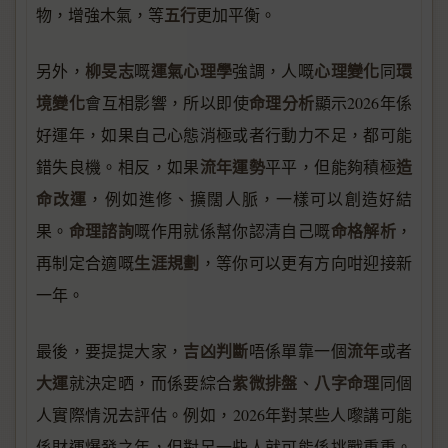
五行
物，增強木氣，等
更加平衡。
柳旻志
運氣心理學
心理變化
環
另外，
嘅
強調，人嘅
同
境變化
命理分析
會互相影響，所以即使
顯示2026年係
好運年，如果自己心態消極或者行動力不足，都可能
流年運勢
造
錯失良機。相反，如果
平平，但能夠積極
命改運
，例如進修、擴闊人脈，一樣可以創造好結
命理諮詢
命格解析
果。
嘅作用就係幫你認清自己嘅
，
生涯規劃
再制定合適嘅
，等你可以更有方向咁迎接新
一年。
吉凶判斷
流年
最後，要提提大家，
唔係單靠一個
或者
大運
紫微排盤
八字命理
就決定晒，而係要綜合
、
同個
人實際情況去評估。例如，2026年對某些人嚟講可能
係財運爆發之年，但對另一些人就可能係挑戰重重。