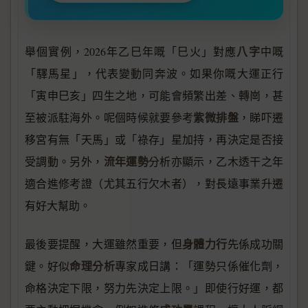
八字
舉個實例，2026年乙巳年嘅「巳火」對應
中嘅
「驛馬星」，代表變動同奔波。如果你嘅大運正行
「寅申巳亥」四生之地，可能會頻繁出差、轉崗，甚
紫微排盤
至被派駐海外。呢個時候就要參考
，睇吓遷
移宮有無「天馬」或「祿存」星加持，再決定是否接
流年運勢
受調動。另外，
分析亦顯示，乙木透干之年
適合進修考證（尤其五行欠木者），對長遠事業升遷
有好大幫助。
身體力行
最後要提醒，大運雖然重要，但
先係成功關
命理分析
鍵。好似
專家成日講：「運勢只係催化劑，
命格決定下限，努力先決定上限。」即使行好運，都