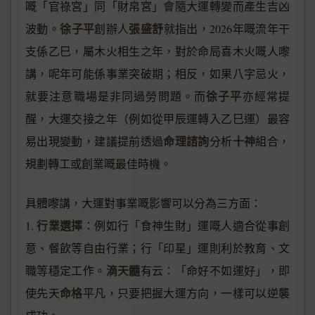
嘅「官祿宮」同「財帛宮」會隨大運轉變而產生吉凶
徐子平
張盛舒
波動。
創辦人
就指出，2026年嘅流年干
支係乙巳，屬木火相生之年，對於命局喜木火嘅人嚟
講，呢年可能係事業突破期；相反，如果八字忌火，
徐子平
就要注意職場是非同過勞問題。而
亦經常提
醒，大運交接之年（例如從甲辰運轉入乙巳運）最容
命理諮詢
十神
易出現變動，建議提前透過
分析
組合，
規劃轉工或創業嘅最佳時機。
具體嚟講，大運對事業嘅影響可以分為三方面：
行業選擇
1.
：例如行「食神生財」運嘅人適合從事創
意、餐飲等自由行業；行「印星」運則利於教育、文
滴天髓
職等穩定工作。
有云：「命好不如運好」，即
命格
使先天
平凡，只要把握大運方向，一樣可以逆襲