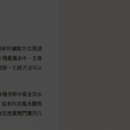
催財
轉移同
方位嘅調
飛星風水
年
中，五黃
問題。化解方法可以
命格分析
中屬金同水
風水顏色
，或者利用
紫微鬥數
八
會因應
同