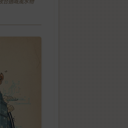
放合適嘅風水物