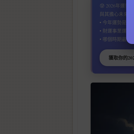
😰 2026年運
與其擔心未來，
• 今年運勢是好
• 財運事業運何
• 哪個時期最適
獲取你的20