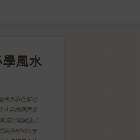
必學風水
用風水原理都可
合八字命理同紫
家流行嘅開放式
分析2026年