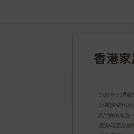
香港家
2026年九
以幫你催旺財
微鬥數嘅原理
廚房同套房設