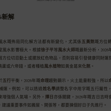
6新解
五黃煞
龍脈風水嘅佈局同化解方法都有新變化，尤其係
嘅方位
徐子平
風水大師
室風水影響極大。根據
等
嘅最新分析，2026
個方位切忌動土或擺放紅色物品，否則容易引發健康同財運
風水植物
化煞
葫蘆或六帝錢，或者種植
如黃金葛來
。
五行
命理
於
平衡，2026年嘅
趨勢顯示，火土能量較強，所以
姓名學
補運。例如，可以透過
調整名字中用字嘅五行屬性
擇日
來增強個人氣場。另外，
亦係關鍵，2026年嘅吉日吉時
，建議重要事件如搬屋、開張等，都要揀個好日子先進行。