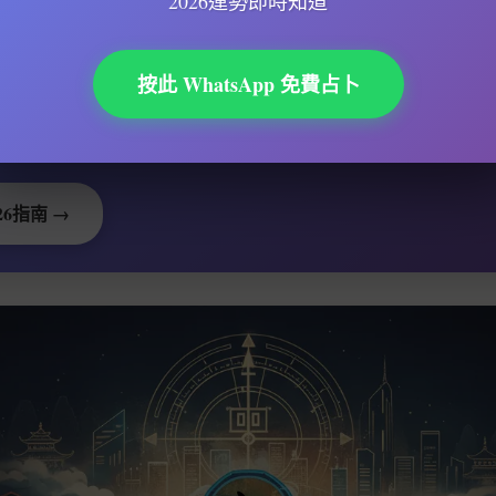
2026運勢即時知道
勢會更好還是更差？
不如提前知道：
按此 WhatsApp 免費占卜
是壞?
時到?
合投資?
26指南 →