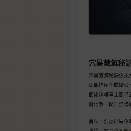
穴星藏氣秘
穴星藏氣秘訣
係風
即係指屋企或辦公
個秘訣唔單止關乎
財
化煞，提升整體
首先，要搵出屋企
嚟講，穴星位多數