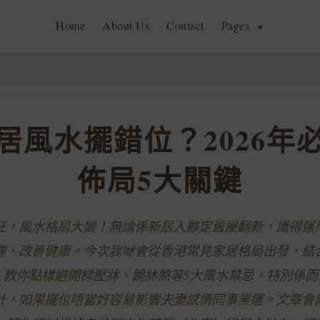
Home
About Us
Contact
Pages
▼
居風水擺錯位？2026年
佈局5大關鍵
運當旺，風水格局大變！無論係新居入夥定舊屋翻新，識得運
運、改善健康。今次我哋會從香港常見家居格局出發，結
，教你點樣避開樑壓牀、鏡牀煞等5大風水禁忌。特別係而
計，如果擺位唔當好容易影響夫妻感情同事業運。文章會詳細