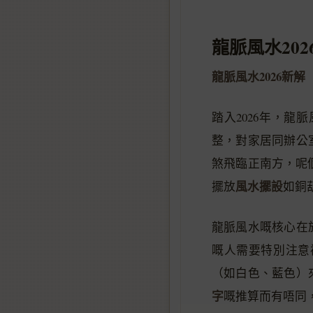
龍脈風水202
龍脈風水2026新解
踏入2026年，
整，對家居同辦公
煞飛臨正南方，呢
風水擺設
擺放
如銅
龍脈風水嘅核心在
嘅人需要特別注意
（如白色、藍色）
字
嘅推算而有唔同