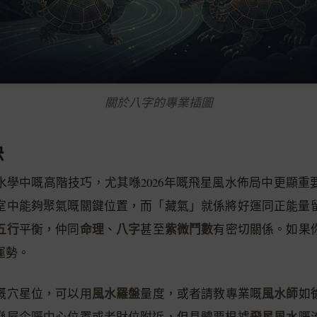
關於八字的專業插圖
訣
水學中嘅高階技巧，尤其喺2026年嘅飛星風水佈局中更顯重
室中能夠聚氣嘅關鍵位置，而「藏氣」就係將好運同正能量
五行
命理
八字
紫微鬥數
平衡，仲同
、
甚至
有密切關係。如果
運勢。
風水羅盤
風水師
嘅穴星位，可以用
量度，或者請教專業嘅
如
飛星風水
喺屋企嘅中心位置或者財位附近，但具體要根據
嘅