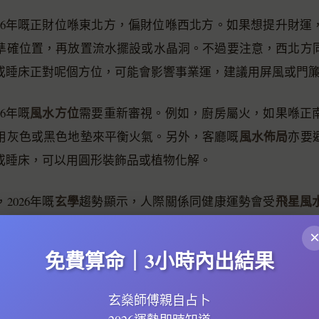
026年嘅正財位喺東北方，偏財位喺西北方。如果想提升財運
準確位置，再放置流水擺設或水晶洞。不過要注意，西北方
或睡床正對呢個方位，可能會影響事業運，建議用屏風或門
風水方位
26年嘅
需要重新審視。例如，廚房屬火，如果喺正
風水佈局
用灰色或黑色地墊來平衡火氣。另外，客廳嘅
亦要
或睡床，可以用圓形裝飾品或植物化解。
玄學
飛星風
2026年嘅
趨勢顯示，人際關係同健康運勢會受
五行增運
可以考慮用
方法，例如佩戴適合自己五行嘅飾物，
，龍脈風水嘅2026新解，重點在於順應天時地利，結合個人
免費算命｜3小時內出結果
避凶。
玄燊師傅親自占卜