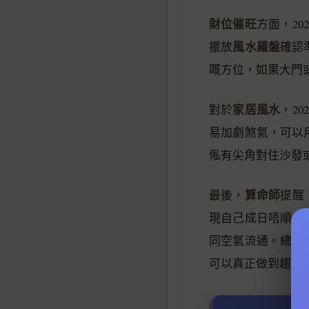
財位催旺
方面，2
風水羅盤
擺放
確認
嘅方位，如果大門
家居風水
對於
，20
易加劇煞氣，可以
俬有尖角對住沙發
算命師
最後，
提醒，
現自己成日唔順，
同空氣流通。總之
可以真正做到趨吉