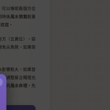
，可以喺呢兩個方位
風水煞氣
同時係
較重
簾遮擋。
南方（五黃位），容
避免尖角煞，如果傢
水
影響較大。如果發
或者調整屋企嘅燈光
×
命理
風水命理
同
，先