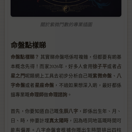
關於紫微鬥數的專業插圖
命盤點樣睇
命盤點樣睇？
其實睇命盤唔係咁複雜，但都要有啲基
徐子平
占
本概念先得！而家2026年，好多人會用
或者
星之門
紫微命盤
八
呢類網上工具去初步分析自己嘅
、
字命盤
星座命盤
或者
，不過如果想深入啲，最好都係
命理師
命理諮詢
搵專業嘅
做
。
生辰八字
首先，你要知道自己嘅
，即係出生年、月、
真太陽時
日、時，仲要計埋
，因為唔同地區嘅時間可
能有偏差。八字命盤會根據你嘅出生時間排出四柱