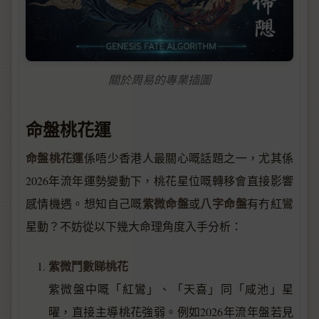
關於周易的專業插圖
命盤桃花運
命盤桃花運
係唔少香港人最關心嘅話題之一，尤其係
2026年流年運勢變動下，桃花星位嘅轉移會直接影響
紫微命盤
八字命盤
感情機遇。想知自己嘅
或
有冇紅鸞
星動？不妨從以下幾大命理角度入手分析：
紫微鬥數睇桃花
紫微盤中嘅「紅鸞」、「天喜」同「咸池」星
曜，直接主導桃花強弱。例如2026年流年盤若見