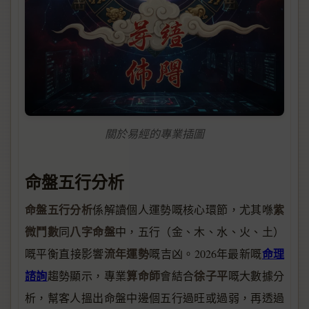
關於易經的專業插圖
命盤五行分析
命盤五行分析
紫
係解讀個人運勢嘅核心環節，尤其喺
微鬥數
八字命盤
同
中，五行（金、木、水、火、土）
流年運勢
命理
嘅平衡直接影響
嘅吉凶。2026年最新嘅
諮詢
算命師
徐子平
趨勢顯示，專業
會結合
嘅大數據分
析，幫客人搵出命盤中邊個五行過旺或過弱，再透過