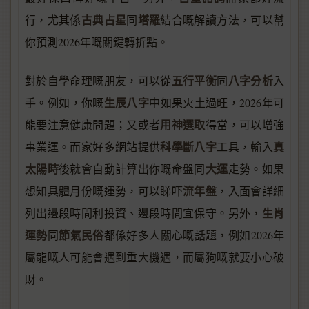
古典占星
塔羅
行，尤其係
同
結合嘅解讀方法，可以幫
你預測2026年嘅關鍵轉折點。
五行平衡
八字分析
對於自學命理嘅朋友，可以從
同
入
生辰八字
手。例如，你嘅
中如果火土過旺，2026年可
用神選取
能要注意健康問題；又或者
得當，可以增強
科學斷八字
真
事業運。而家好多網站提供
工具，輸入
太陽時
大運
後就會自動計算出你嘅命盤同
走勢。如果
流年盤
想知具體月份嘅運勢，可以睇吓
，入面會詳細
生肖
列出邊段時間利投資、邊段時間宜保守。另外，
運勢
節氣民俗
同
都係好多人關心嘅話題，例如2026年
屬龍嘅人可能會遇到重大機遇，而屬狗嘅就要小心破
財。