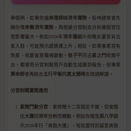
命理師
流年運勢
舉個例，如果你搵
睇
，佢哋通常會先
命盤流年運勢
睇你嘅
，再根據分宮制去分析邊個宮位
流年盤
受影響最大。例如2026年
顯示你嘅夫妻宮有吉
星入駐，可能預示感情運上升；相反，如果事業宮有
徐子平
占星之門
煞星，就要留意職場變動。
同
呢類平
台，都會用分宮制幫用戶自動生成運勢報告，但專業
算命師
五行平衡
真太陽時
會再結合
同
去微調解讀。
分宮制嘅實際應用
紫微鬥數分宮
：紫微嘅十二宮固定不變，但會隨
大運
流年分析
生辰八字
住
同
而轉動。例如你嘅
顯
示2026年行「貪狼大運」，咁就要特別留意貪狼