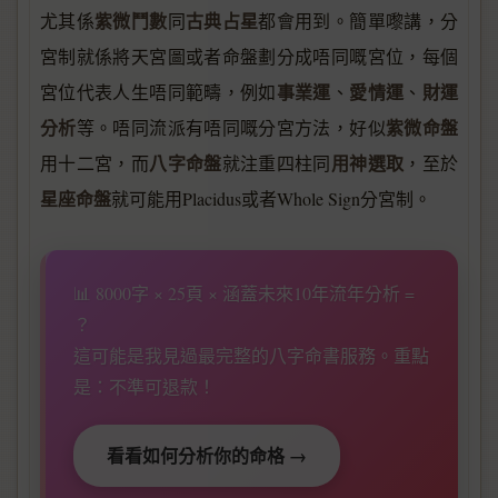
紫微鬥數
古典占星
尤其係
同
都會用到。簡單嚟講，分
宮制就係將天宮圖或者命盤劃分成唔同嘅宮位，每個
事業運
愛情運
財運
宮位代表人生唔同範疇，例如
、
、
分析
紫微命盤
等。唔同流派有唔同嘅分宮方法，好似
八字命盤
用神選取
用十二宮，而
就注重四柱同
，至於
星座命盤
就可能用Placidus或者Whole Sign分宮制。
📊 8000字 × 25頁 × 涵蓋未來10年流年分析 =
？
這可能是我見過最完整的八字命書服務。重點
是：不準可退款！
看看如何分析你的命格 →