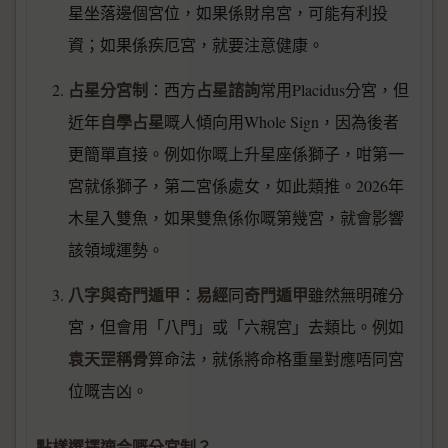
星坐落邊個宮位，如果係財帛宮，可能有利投
資；如果係疾厄宮，就要注意健康。
占星分宮制
占星諮詢
：西方
常用Placidus分宮，但
自學占星
近年
嘅人傾向用Whole Sign，因為後者
更簡單直接。例如你嘅上升星座係獅子，咁第一
宮就係獅子，第二宮係處女，如此類推。2026年
木星入雙魚，如果雙魚係你嘅第幾宮，就會影響
該領域運勢。
八字與奇門遁甲
易經
奇門遁甲
：
同
雖然無明確分
宮，但會用「八門」或「六親宮」去類比。例如
袁天罡稱骨
算命法，就係將命格重量對應唔同宮
位嘅吉凶。
點樣選擇適合嘅分宮制？