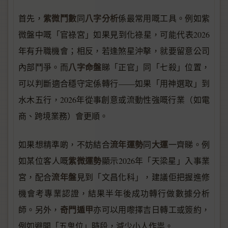
紫微鬥數
八字分析
首先，
同
係最常用嘅工具。例如紫
微盤中嘅「官祿宮」如果見到化祿星，可能代表2026
年有升職機會；相反，若逢煞星沖擊，就要留意公司
八字命盤
內部鬥爭。而
睇「正官」同「七殺」位置，
可以判斷適合穩守定係轉行——如果「用神選取」到
水木五行，2026年從事創意或流動性強嘅行業（如電
商、跨境業務）會更順。
流年運勢
大運
如果想精準啲，不妨結合
同
一齊睇。例
紫微運勢
如某位客人嘅
顯示2026年「天梁星」入事業
流年盤
宮，配合
見到「文昌化科」，建議佢把握進修
機會考專業認證，結果半年後成功轉行做數據分析
奇門遁甲
師。另外，
亦可以用嚟擇吉日轉工或簽約，
例如避開「五鬼位」時段，減少小人作祟。