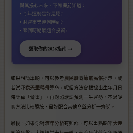
與其擔心未來，不如提前知道：
• 今年運勢是好是壞?
• 財運事業運何時到?
• 哪個時期最適合投資?
獲取你的2026指南 →
農民曆
節氣民俗
如果想簡單啲，可以參考
嘅
提示，或
袁天罡稱骨
者試吓
算命，呢個方法會根據出生年月日
時計算「骨重」，再對照歌訣預測一生運勢。不過呢
啲方法比較籠統，最好配合其他命盤分析一齊睇。
流年分析
大運
最後，如果你對
有興趣，可以重點睇吓
流年盤
同
。大運通常十年一轉，而流年就係每年嘅運