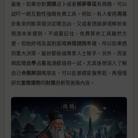
開運占卜
解夢專區
最後，如果你對
或者
有興趣，可以
周易
試吓一啲互動性強嘅免費工具。例如，有人會用
卦象來判斷某個決定嘅吉凶，又或者透過夢境解析來
預測未來運勢。不過要記住，免費算命工具雖然方
命理諮詢
便，但始終唔及面對面嘅
準確，所以如果遇
到重大決策，最好都係搵專業人士幫手。另外，而家
自學占星
興起嘅
風潮都值得一試，尤其係想深入了解
命盤解說
自己
嘅朋友，可以從基礎星盤學起，再慢慢
紫微運勢
財運分析
研究
同
等進階內容。