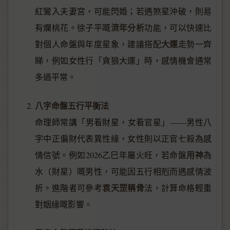
紅鸞入夫妻宮，可能閃婚；若遇煞星沖破，則易
流年分析
有爛桃花。徐子平嘅
功能，可以快速比
大運
對個人命盤與年度星象，建議搭配
走勢一齊
睇，例如女性行「貪狼大運」時，感情機會通常
多過平常。
八字命盤五行平衡法
命理師常講「男看財星，女看官星」——男性八
字中正偏財代表異性緣，女性則以正官七殺為感
用神
情信號。例如2026乙巳年屬火旺，若命盤
為
水（財星）嘅男性，可能因五行相剋而遇感情波
袁天罡稱骨
折。進階者可參考
法，計算命格輕重
對姻緣嘅影響。