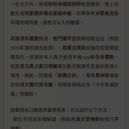
命理諮詢師
一生大方向。有經驗嘅
會提醒你，網上自
紫微命盤
星座命盤
節氣民俗
動生成嘅
或
，如果無考慮
同埋地域時差，誤差可以大到離譜。
流年運勢
奇門遁甲
再講
預測，
擅長睇短期吉凶（例如
易經
周易
2026年適唔適合投資），
或
就偏向哲理層面
生肖運勢
嘅指引。而家好多人貪方便用手機App睇
，
古典占星
塔羅
但其實
同
嘅互動式解讀先至能針對個人
財運分析
算命師
情境。例如，同樣係「
」，專業
會結
大運
流年盤
合你嘅
同
，而唔係單純話你「今年有橫財
運」咁籠統。
如果想自己驗證命盤準唔準，可以試吓以下方法：
袁天罡稱骨
八字
- 對比不同派別嘅解讀（例如用
對照
分析
）