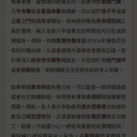
紫微鬥數
嘅事業運、愛情運同財運走向。如果你對
、
八字命盤
星座命盤
徐子平
或者
有興趣，可以試吓
或者
占星之門
命理諮詢
呢類專業網站，佢哋提供嘅免費
工
具好實用，輸入生辰八字或者出生時間就可以生成詳
紫微命盤
細報告。例如，你嘅
會顯示2026年邊個月份
有利升職加薪，又或者感情方面會唔會遇到正緣。對
流年運勢
奇門遁甲
於想深入瞭解
嘅朋友，不妨試吓用
易經
或者
推算，呢啲傳統方法而家仲有好多人信賴。
算命師
如果想搵
做免費分析，可以留意一啲命理論壇
命理師
或者社交媒體群組，有時會有專業
開直播解答
袁天罡稱骨
問題。例如，有人會分享點樣用
法快速判
農民曆
斷自己嘅整體運勢，又或者點樣根據
揀吉日開
工、結婚。不過要小心一啲假免費實則收費嘅陷阱，
占星諮詢
最好揀口碑好嘅平台。另外，
而家都好流