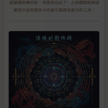
關鍵運勢轉折點。唔使再估估下，立即體驗點解過
萬用戶話呢個係今年最可靠嘅命盤分析工具！