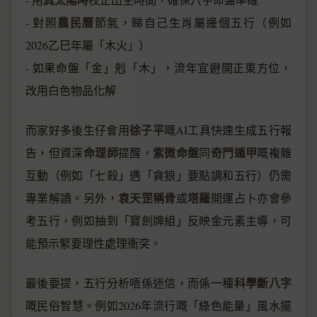
農民曆
- 對照
節氣，睇自己生肖屬邊個五行（例如
2026乙巳年屬「木火」）
- 如果命盤「金」剋「木」，流年宜避開正東方位，
改用白色物品化解
徐子平
而家好多後生仔會用
嘅AI工具快速生成五行報
命理師
紫微命盤
奇門遁甲
告，但資深
提醒，
同
嘅複雜
互動（例如「七殺」遇「貪狼」要點調和五行）仍需
袁天罡稱骨
塔羅
專業解讀。另外，
或
開運占卜亦會參
考五行，例如抽到「寶劍牌組」反映金元素主導，可
能預示緊要理性處理衝突。
科學斷八字
最後要提，五行分析唔係迷信，而係一種
嘅民俗智慧。例如2026年流行嘅「綠色能量」風水擺