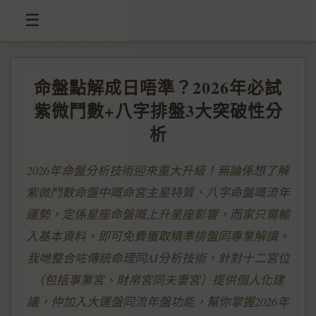
☰
命盤點解成日唔準？2026年必試
紫微鬥數+八字排盤3大突破性分
析
2026年命盤分析技術迎來重大升級！無論係想了解
紫微鬥數命盤中嘅命宮主星特質、八字命盤嘅流年
運勢，定係星座命盤嘅上升星座影響，而家只需輸
入基本資料，即可免費獲取精準排盤同專業解讀。
我哋整合咗傳統命理同AI分析技術，針對十二宮位
（包括事業宮、財帛宮同夫妻宮）提供個人化建
議，仲加入大運盤同流年盤功能，幫你掌握2026年