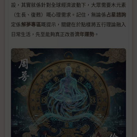
設，其實就係針對全球經濟波動下，大眾需要木元素
占星諮詢
（生長、復甦）嘅心理需求。記住，無論係
解夢專區
定係
嘅提示，關鍵在於點樣將五行理論融入
流年運勢
日常生活，先至能夠真正改善
。