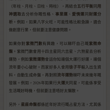
五行平衡
用
（年柱、月柱、日柱、時柱），再結合
同
神選取
事業運
愛情運
財運分
去分析你嘅性格、
、
同
析
。例如，如果八字火旺，可能性格比較急躁，適合
做創意行業，但就要注意健康問題。
紫微鬥數
紫微命
如果你對
有興趣，可以睇吓自己嘅
盤
。紫微鬥數會用十四主星同六吉星、六煞星去分析
紫微運勢
運勢，例如
會話你知邊個大運行好運，邊個
徐子平
流年要小心破財。而家好多人會用
輸入出生資
流年運勢
料，自動生成命盤，再對照
睇吓未來幾年嘅
大運
發展。例如，2026年如果行
天同星，可能係享受
生活嘅好時機，但就要注意唔好太懶散。
星座命盤
另外，
都係近年好流行嘅占星方法，尤其係