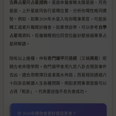
古典占星
占星諮詢
同
。星座命盤會睇太陽星座、月亮
星座、上升星座同各行星嘅位置，分析你嘅性格同運
勢。例如，如果2026年木星入咗你嘅事業宮，可能係
自學
轉工或者升職嘅好機會。如果想自學，可以參考
占星
嘅資料，但複雜嘅相位同宮位最好都係搵專業占
星師解讀。
奇門遁甲
易經
周易
除咗以上幾種，仲有
同
（又稱
）呢
類古老命理學問。奇門遁甲會用九宮八卦去預測事件
吉凶，適合用嚟擇日或者風水佈局；而易經就通過六
十四卦去解讀人生各種問題，例如求問事業發展可以
占得「乾卦」，代表要自強不息先會成功。
😰 2026年運勢會更好還是更差？