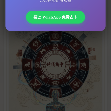
2026運勢即時知道
星
，分宮制都係幫你將複雜嘅命理信息系統化嘅重要
一步。
按此 WhatsApp 免費占卜