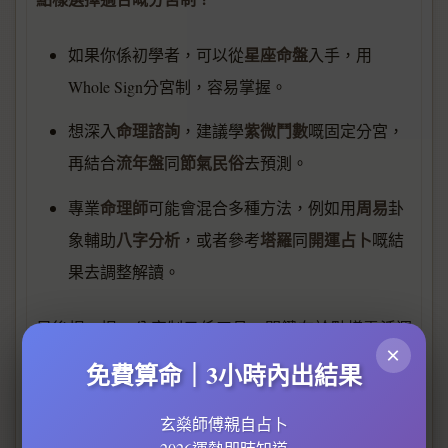
星座命盤
如果你係初學者，可以從
入手，用
Whole Sign分宮制，容易掌握。
命理諮詢
紫微鬥數
想深入
，建議學
嘅固定分宮，
流年盤
節氣民俗
再結合
同
去預測。
命理師
周易
專業
可能會混合多種方法，例如用
卦
八字分析
塔羅
開運占卜
象輔助
，或者參考
同
嘅結
果去調整解讀。
最後提一提，分宮制只係工具，關鍵在於點樣靈活運
×
生肖運勢
用。例如2026年
話你屬馬嘅人沖太歲，但實
免費算命｜3小時內出結果
紫微運勢
五
際都要睇返你
入面邊個宮位受沖，再配合
行平衡
科學斷八字
古典占
玄燊師傅親自占卜
去化解。所以無論係
定係