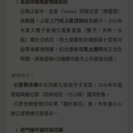
星座命盤嘅愛情運秘訣
古典占星中，金星（Venus）同第五宮（戀愛宮）
占星諮詢
係關鍵。占星之門嘅
報告顯示，2026年
木星入雙子會強化風象星座（雙子、天秤、水
瓶）嘅社交桃花，而土星壓制天蠍座第七宮則可
真太陽時
能帶來舊情困擾。記住要睇埋
校正出生
時間，誤差超過4分鐘都可能令上升星座出錯！
實用例子
：
紫微命盤
- 若
中天同星化祿坐守子女宮，2026年可能
透過興趣社群（如烘焙班、行山隊）識到對象。
八字分析
-
發現日柱帶「牆外桃花」者，今年要小心
辦公室戀情引發是非。
奇門遁甲催旺桃花陣