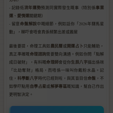
流年運勢
事業
- 記錄低
預測同實際發生嘅事（特別係
運
愛情運
、
關鍵期）
命盤解說
- 留意
中嘅細節，例如話你「2026年驛馬星
動」，睇吓會唔會真係頻繁出差或搬屋
農民曆
開運占卜
最後要提，命理工具如
或
只能輔助，
命理諮詢
真正準確嘅
需要雙向溝通。例如你問「點解
命理師
生辰八字
成日破財」，有料嘅
會從你
搵出係咪
「比劫奪財」格局，而唔係一味叫你戴粉水晶。記
科學斷八字
命盤
住，
時代已經到咗，與其盲目信
，不
自學占星
解夢專區
如學吓點用
或
嘅知識，幫自己作出
更明智決定。