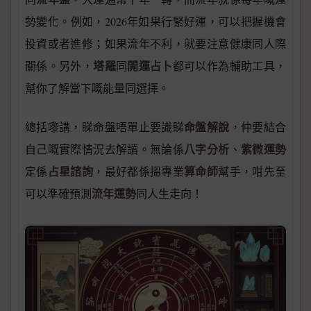
勢變化。例如，2026年如果行緊好運，可以把握機會
投資或者進修；如果流年不利，就要注意健康同人際
塔羅
開運占卜
關係。另外，
同
都可以作為輔助工具，
幫你了解當下嘅能量同選擇。
命盤解說
總括嚟講，睇命盤唔單止要識睇
，仲要結合
八字分析
紫微運勢
自己嘅實際情況去解讀。無論係
、
占星諮詢
算命師
定係
，最好都係搵專業
幫手，咁先至
流年運勢
可以準確預測
同人生走向！