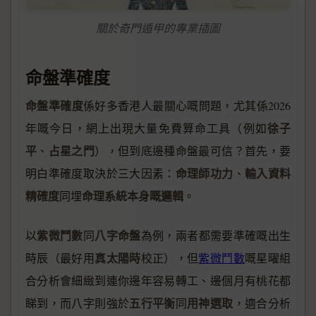
關於奇門遁甲的專業插圖
命盤準確度
命盤準確度
係好多香港人最關心嘅問題，尤其係2026
徐子
年嘅今日，網上出現大量免費算命工具（例如
平
占星之門
、
），但到底邊種命盤最可信？首先，要
命理師功力
輸入資料
明白準確度取決於三大因素：
、
精確度
命理系統本身嘅邏輯
同埋
。
紫微鬥數
八字命盤
以
同
為例，兩者都需要準確嘅出生
真太陽時
時辰（最好用
校正），但
紫微鬥數
嘅星曜組
合分析會細緻到連你邊年容易轉工、邊個月有桃花都
五行平衡
用神選取
睇到，而八字則強於
同
，適合分析