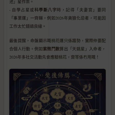
池」星作祟。
科學斷八字
- 自學占星或
時，記得「夫妻宮」要同
「事業運」一齊睇，例如2026年貪狼化忌者，可能因
工作太忙錯過良緣。
最後提醒，命盤顯示嘅桃花運只係趨勢，實際仲要配
紫微鬥數
合個人行動。例如
算出「天姚星」入命者，
2026年多社交活動先會應驗桃花，齋等係冇用嘅！