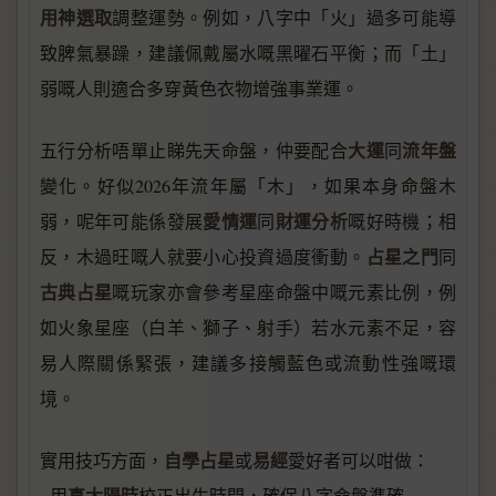
用神選取
調整運勢。例如，八字中「火」過多可能導
致脾氣暴躁，建議佩戴屬水嘅黑曜石平衡；而「土」
弱嘅人則適合多穿黃色衣物增強事業運。
大運
流年盤
五行分析唔單止睇先天命盤，仲要配合
同
變化。好似2026年流年屬「木」，如果本身命盤木
愛情運
財運分析
弱，呢年可能係發展
同
嘅好時機；相
占星之門
反，木過旺嘅人就要小心投資過度衝動。
同
古典占星
嘅玩家亦會參考星座命盤中嘅元素比例，例
如火象星座（白羊、獅子、射手）若水元素不足，容
易人際關係緊張，建議多接觸藍色或流動性強嘅環
境。
自學占星
易經
實用技巧方面，
或
愛好者可以咁做：
真太陽時
- 用
校正出生時間，確保八字命盤準確