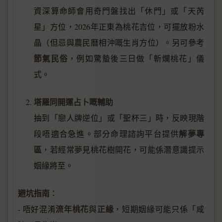
資深算命師會用奇門盤找出「休門」或「天芮
星」方位，2026年正東為桃花吉位，可擺放粉水
晶（但忌與農民曆相沖嘅生肖方位）。另可參考
節氣民俗
，例如驚蟄後三日做「斬爛桃花」儀
式。
塔羅同開運占卜嘅輔助
抽到「戀人牌逆位」或「聖杯三」時，反映現階
解夢專
段唔適合急進。部分命理諮詢平台提供
區
，若經常夢見桃花樹開花，可能係潛意識提示
姻緣將至。
避坑指南
：
流年桃花
正緣
- 唔好混淆
與
，短期姻緣可能只係「咸