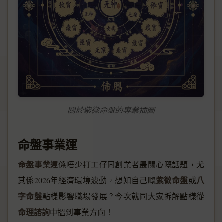
關於紫微命盤的專業插圖
命盤事業運
命盤事業運
係唔少打工仔同創業者最關心嘅話題，尤
紫微命盤
八
其係2026年經濟環境波動，想知自己嘅
或
字命盤
點樣影響職場發展？今次就同大家拆解點樣從
命理諮詢
中搵到事業方向！