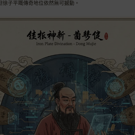
，但徐子平嘅傳奇地位依然無可撼動。