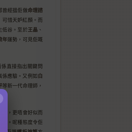
命理諮
都曾經搵佢做
，可惜天妒紅顏。而
王晶
生低谷。至於
、
流年
運勢，可見佢嘅
而係直接指出關鍵問
白
真係應驗。又例如
平
等新一代命理師，
×
露面，更唔會好似而
業化。呢種態度令佢
鐵板神算
研究佢嘅
方