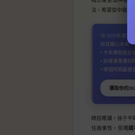
法，希望從中窺探
😰 2026年運
與其擔心未來，
• 今年運勢是好
• 財運事業運何
• 哪個時期最適
獲取你的20
總括嚟講，徐子平
鐵
住故事性。佢嘅