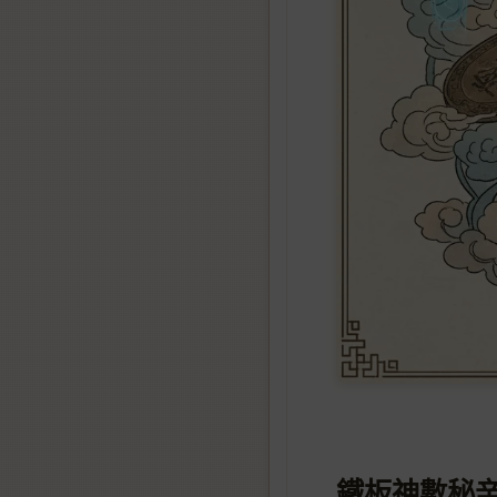
鐵板神數秘