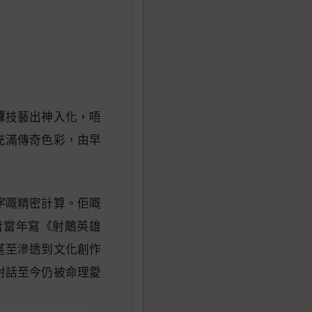
算
技藝出神入化，唔
充滿傳奇色彩，由早
字
嘅精密計算。佢嘅
庸當年寫《射鵰英雄
甚至滲透到文化創作
對話至今仍被命理愛