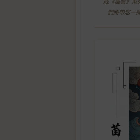
成《風雲》系
們將帶您一探