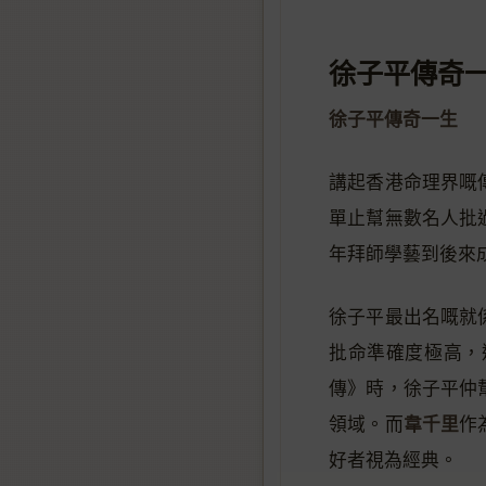
徐子平傳奇
徐子平傳奇一生
講起香港命理界嘅
單止幫無數名人批
年拜師學藝到後來
徐子平最出名嘅就
批命準確度極高，
傳》時，徐子平仲
韋千里
領域。而
作
好者視為經典。