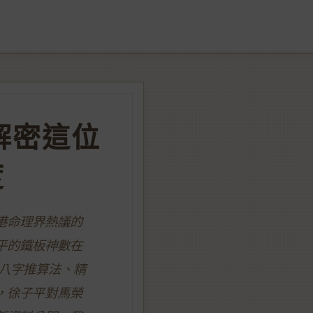
解密這位
度
港命理界熱議的
平的鐵板神數在
八字推算法、精
，徐子平對馬榮