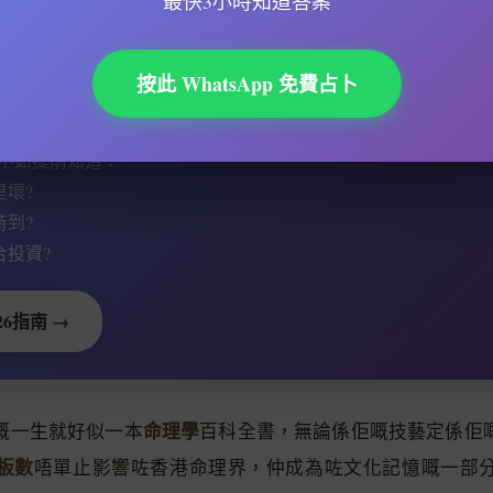
最快3小時知道答案
預測未來
嘅奧秘。
按此 WhatsApp 免費占卜
勢會更好還是更差？
不如提前知道：
是壞?
時到?
合投資?
26指南 →
命理學
嘅一生就好似一本
百科全書，無論係佢嘅技藝定係佢
板數
唔單止影響咗香港命理界，仲成為咗文化記憶嘅一部