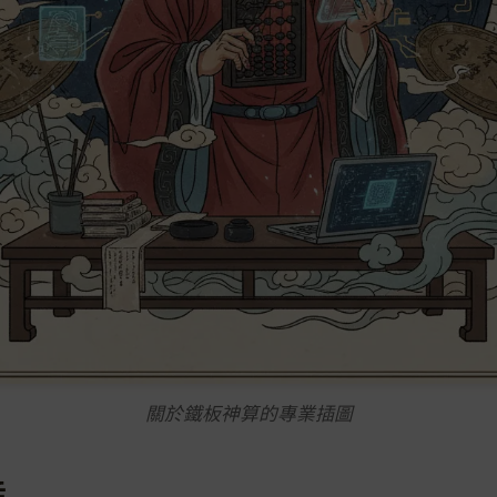
關於鐵板神算的專業插圖
辛