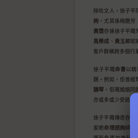
除咗文人，徐子平
詢
，尤其係梅艷芳
黃霑
亦係徐子平嘅
馬榮成
黃玉郎
、
呢
客戶群橫跨多個行
命書
徐子平嘅
以精
題。例如，佢曾經
韻琴
，佢嘅婚姻同
亦或多或少受過徐
徐子平嘅傳奇亦體
命理諮詢
家啲
師咁
嘅形象更加神秘，