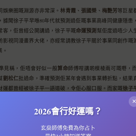
林青霞
張國榮
梅艷芳
同娛樂圈嘅淵源亦非常深。
、
、
等巨星
，據聞徐子平早喺80年代就預測過佢嘅事業高峰同健康隱患
命運預測
常客，佢曾經公開講過，徐子平嘅
幫佢度過唔少人
啲影視同漫畫界大佬，亦經常請教徐子平關於事業同創作嘅
業。
算命
準見稱，佢唔會好似一般
師傅咁講啲模棱兩可嘅嘢，
劉松仁
幫
批過命，準確預測佢某年會遇到事業轉折點，結果
徐子
財運都曾經被徐子平一語道破，令佢心服口服。而家嘅
風水
命理分析
子平嘅影響，將
同
結合得更加完善。
2026會行好運嗎？
現喺佢嘅低調作風。雖然佢嘅客戶非富則貴，但佢極少公開
批命
成日上電視。佢認為，
係一門嚴肅嘅學問，唔應該被商
玄燊師傅免費為你占卜
亦增添咗唔少傳奇色彩。即使到咗2026年，仍然有唔少人