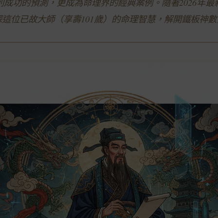
列成功的預測，更成為命理界的經典案例。隨著2026年最
這位已故大師（享壽101歲）的命理智慧，解開鐵板神