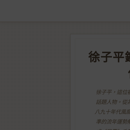
徐子平
徐子平，這位
話題人物。從
八九十年代風
準的流年運勢