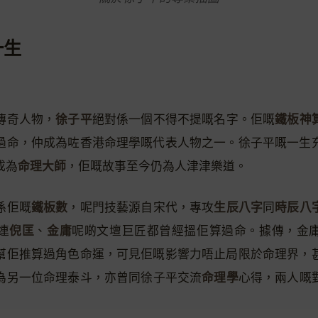
一生
徐子平
鐵板神
傳奇人物，
絕對係一個不得不提嘅名字。佢嘅
過命，仲成為咗香港命理學嘅代表人物之一。徐子平嘅一生
命理大師
成為
，佢嘅故事至今仍為人津津樂道。
鐵板數
生辰八字
時辰八
係佢嘅
，呢門技藝源自宋代，專攻
同
倪匡
金庸
連
、
呢啲文壇巨匠都曾經搵佢算過命。據傳，金
幫佢推算過角色命運，可見佢嘅影響力唔止局限於命理界，
命理學
為另一位命理泰斗，亦曾同徐子平交流
心得，兩人嘅